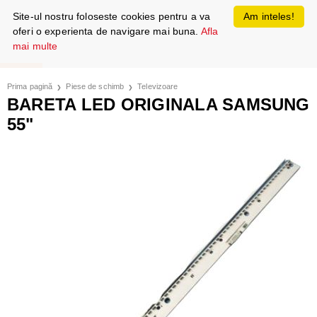
Site-ul nostru foloseste cookies pentru a va
Am inteles!
oferi o experienta de navigare mai buna.
Afla
mai multe
Prima pagină
Piese de schimb
Televizoare
BARETA LED ORIGINALA SAMSUNG
55"