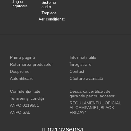
dinți și
Sisteme
irigatoare
audio
Trepiede
Aer condiţionat
Prima pagină
Informaţii utile
Returnarea produselor
Înregistrare
Despre noi
Contact
Autentificare
Căutare avansată
Confidenţialitate
Descarcă certificat de
garanție pentru accesorii
Termeni şi condiţii
REGULAMENTUL OFICIAL
ANPC 0219551
AL CAMPANIEI „BLACK
ANPC SAL
FRIDAY”
0213266064