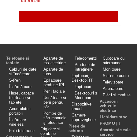
64.99Lei
56.
Telefoane și
Aparate de
Telecomenzi
Cuptoare cu
tablete
ras electrice
microunde
Produse de
Cabluri de date
Aparate de
întreținere
Monitoare
și încărcare
tuns
Laptopuri,
Sisteme audio
S-Pen
Epilatoare,
Desktop, IT
Televizoare
produse IPL
Încărcătoare
Laptopuri
Aspiratoare
Perii faciale
Huse, capace
Desktopuri și
Plăci și module
telefoane și
Uscătoare și
Monitoare
Accesorii
tablete
perii pentru
Dispozitive
vehicule
păr
Acumulatori
smart
electrice
portabili
Pompe de
Camere
Lichidare stoc
sân manuale
Încărcare
supraveghere
și electrice
PROMOȚII
wireless
Piese de
Frigidere si
Aparate si scule
Folii telefoane
schimb
combine
service