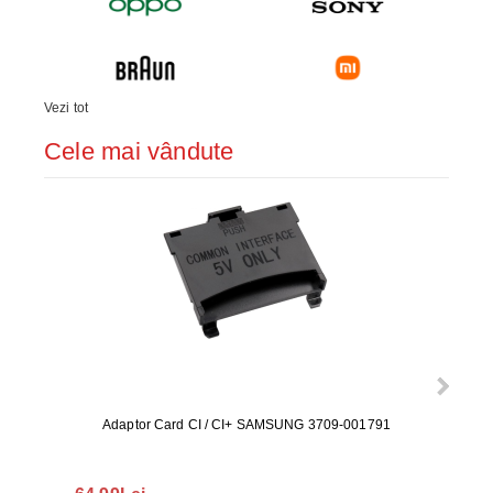
Vezi tot
Cele mai vândute
Adaptor Card CI / CI+ SAMSUNG 3709-001791
Rezerv
S9+, 
GALAX