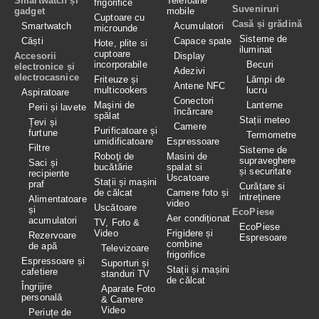
Smartwatch și
Telefoane
frigorifice
Suveniruri
gadget
mobile
Cuptoare cu
Casă și grădină
Smartwatch
Acumulatori
microunde
Sisteme de
Căști
Capace spate
Hote, plite si
iluminat
cuptoare
Accesorii
Display
incorporabile
Becuri
electronice și
Adezivi
electrocasnice
Friteuze și
Lămpi de
Antene NFC
multicookers
lucru
Aspiratoare
Conectori
Maşini de
Lanterne
Perii și lavete
încărcare
spălat
Stații meteo
Țevi și
Camere
Purificatoare și
furtune
Termometre
umidificatoare
Espressoare
Filtre
Sisteme de
Roboţi de
Masini de
supraveghere
Saci și
bucătărie
spalat si
și securitate
recipiente
Uscatoare
Stații și mașini
praf
Curățare si
de călcat
Camere foto și
intreținere
Alimentatoare
video
Uscătoare
și
EcoPiese
Aer condiționat
acumulatori
TV, Foto &
EcoPiese
Video
Frigidere și
Rezervoare
Espresoare
combine
de apă
Televizoare
frigorifice
Espressoare și
Suporturi și
Stații și mașini
cafetiere
standuri TV
de călcat
Îngrijire
Aparate Foto
personală
& Camere
Video
Periuțe de