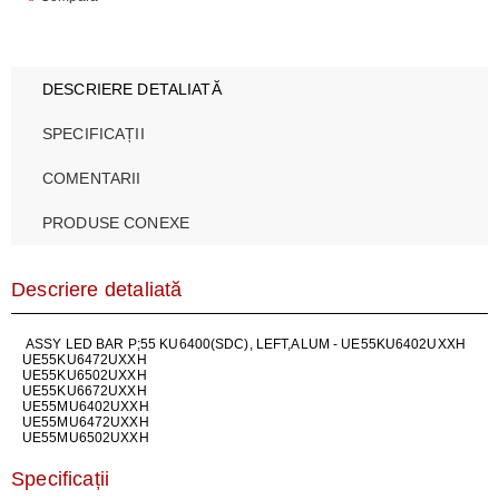
DESCRIERE DETALIATĂ
SPECIFICAȚII
COMENTARII
PRODUSE CONEXE
Descriere detaliată
ASSY LED BAR P;55 KU6400(SDC), LEFT,ALUM - UE55KU6402UXXH
UE55KU6472UXXH
UE55KU6502UXXH
UE55KU6672UXXH
UE55MU6402UXXH
UE55MU6472UXXH
UE55MU6502UXXH
Specificații