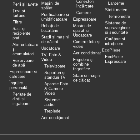
Conectori
Maşini de
Lanterne
Perii și lavete
încărcare
spălat
Stații meteo
Țevi și
Camere
Purificatoare și
furtune
Termometre
umidificatoare
Espressoare
Filtre
Sisteme de
Roboţi de
Masini de
supraveghere
Saci și
bucătărie
spalat si
și securitate
recipiente
Uscatoare
Stații și mașini
praf
Curățare si
de călcat
Camere foto și
intreținere
Alimentatoare
video
Uscătoare
și
EcoPiese
Aer condiționat
acumulatori
TV, Foto &
EcoPiese
Video
Frigidere și
Rezervoare
Espresoare
combine
de apă
Televizoare
frigorifice
Espressoare și
Suporturi și
Stații și mașini
cafetiere
standuri TV
de călcat
Îngrijire
Aparate Foto
personală
& Camere
Video
Periuțe de
dinți și
Sisteme
irigatoare
audio
Trepiede
Aer condiţionat