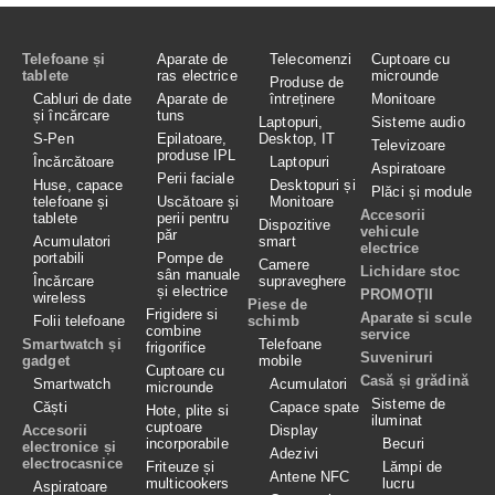
Telefoane și
Aparate de
Telecomenzi
Cuptoare cu
tablete
ras electrice
microunde
Produse de
Cabluri de date
Aparate de
întreținere
Monitoare
și încărcare
tuns
Laptopuri,
Sisteme audio
S-Pen
Epilatoare,
Desktop, IT
Televizoare
produse IPL
Încărcătoare
Laptopuri
Aspiratoare
Perii faciale
Huse, capace
Desktopuri și
Plăci și module
telefoane și
Uscătoare și
Monitoare
Accesorii
tablete
perii pentru
Dispozitive
vehicule
păr
Acumulatori
smart
electrice
portabili
Pompe de
Camere
Lichidare stoc
sân manuale
Încărcare
supraveghere
și electrice
PROMOȚII
wireless
Piese de
Frigidere si
Aparate si scule
Folii telefoane
schimb
combine
service
Smartwatch și
Telefoane
frigorifice
Suveniruri
gadget
mobile
Cuptoare cu
Casă și grădină
Smartwatch
Acumulatori
microunde
Sisteme de
Căști
Capace spate
Hote, plite si
iluminat
cuptoare
Accesorii
Display
incorporabile
Becuri
electronice și
Adezivi
electrocasnice
Friteuze și
Lămpi de
Antene NFC
multicookers
lucru
Aspiratoare