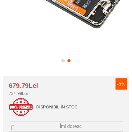
-8%
679.79Lei
734.99Lei
DISPONIBIL ÎN STOC
Îmi doresc