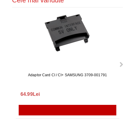
Cele mai vândute
Adaptor Card CI / CI+ SAMSUNG 3709-001791
Rezerv
S9+, 
GALAX
64.99Lei
56.