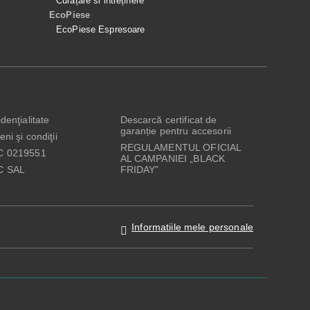
Curățare si intreținere
EcoPiese
EcoPiese Espresoare
denţialitate
Descarcă certificat de
garanție pentru accesorii
ni şi condiţii
REGULAMENTUL OFICIAL
C 0219551
AL CAMPANIEI „BLACK
C SAL
FRIDAY”
Informatiile mele personale