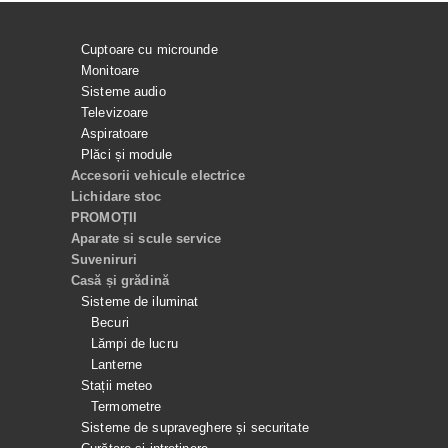
Cuptoare cu microunde
Monitoare
Sisteme audio
Televizoare
Aspiratoare
Plăci și module
Accesorii vehicule electrice
Lichidare stoc
PROMOȚII
Aparate si scule service
Suveniruri
Casă și grădină
Sisteme de iluminat
Becuri
Lămpi de lucru
Lanterne
Stații meteo
Termometre
Sisteme de supraveghere și securitate