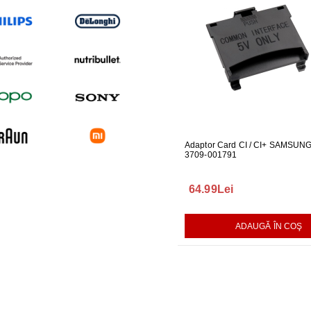
UARE PENTRU
GARNITURA HUBLOU MASINA DE
Adaptor Card CI / CI+ SAMSUN
GARNITUR
ALAT LG
SPALAT LG
3709-001791
SPALAT L
165.00Lei
64.99Lei
140.00L
AUGĂ ÎN COŞ
ADAUGĂ ÎN COŞ
ADAUGĂ ÎN COŞ