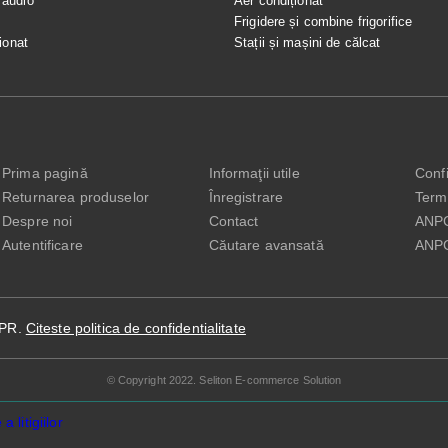
 audio
Aer condiționat
e
Frigidere și combine frigorifice
ionat
Stații și mașini de călcat
Prima pagină
Informaţii utile
Confi
Returnarea produselor
Înregistrare
Terme
Despre noi
Contact
ANP
Autentificare
Căutare avansată
ANP
DPR.
Citeste politica de confidentialitate
© Copyright 2022. Seliton E-commerce Solution