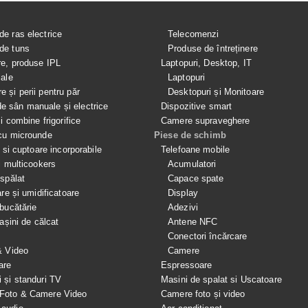
de ras electrice
Telecomenzi
de tuns
Produse de întreținere
re, produse IPL
Laptopuri, Desktop, IT
iale
Laptopuri
e și perii pentru păr
Desktopuri și Monitoare
 sân manuale și electrice
Dispozitive smart
si combine frigorifice
Camere supraveghere
cu microunde
Piese de schimb
e si cuptoare incorporabile
Telefoane mobile
i multicookers
Acumulatori
spălat
Capace spate
are și umidificatoare
Display
bucătărie
Adezivi
mașini de călcat
Antene NFC
Conectori încărcare
& Video
Camere
are
Espressoare
i și standuri TV
Masini de spalat si Uscatoare
 Foto & Camere Video
Camere foto și video