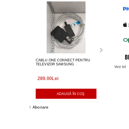
CABLU ONE CONNECT PENTRU
FURTUN EVAC
TELEVIZOR SAMSUNG
MASINA DE SP
Vezi tot
289.00Lei
75.00Lei
ADAUGĂ ÎN COŞ
AD
Abonare