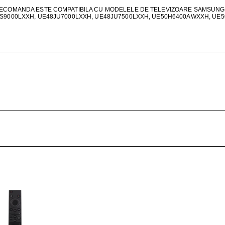
ŢIONAT
LECOMANDA ESTE COMPATIBILA CU MODELELE DE TELEVIZOARE SAMSUNG
JS9000LXXH, UE48JU7000LXXH, UE48JU7500LXXH, UE50H6400AWXXH, UE
 DESKTOP, IT
E SMART
PRAVEGHERE