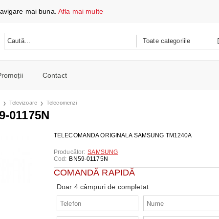
 navigare mai buna.
Afla mai multe
Promoții
Contact
 DATE ȘI ÎNCĂRCARE
Televizoare
Telecomenzi
e mobile
-01175N
oare
CH
e spalat si Uscatoare
TELECOMANDA ORIGINALA SAMSUNG TM1240A
ARE
RE
oto și video
Producător:
SAMSUNG
Cod:
BN59-01175N
iționat
CE TELEFOANE ȘI TABLETE
E ȘI CAFETIERE
COMANDĂ RAPIDĂ
e și combine
e
Doar 4 câmpuri de completat
I PORTABILI
PERSONALĂ
 mașini de călcat
 cu microunde
 WIRELESS
SI COMBINE FRIGORIFICE
re