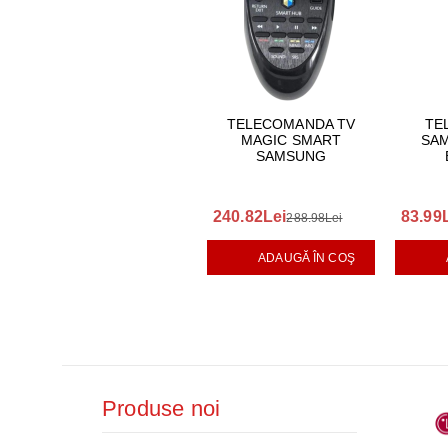
TELECOMANDA TV
TE
MAGIC SMART
SAM
SAMSUNG
240.82Lei
83.99
288.98Lei
ADAUGĂ ÎN COŞ
Produse noi