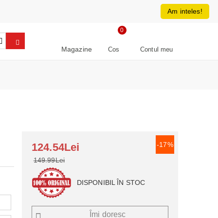
0213266064
RON
Am inteles!
0
Magazine
Cos
Contul meu
-17%
124.54Lei
149.99Lei
DISPONIBIL ÎN STOC
Îmi doresc