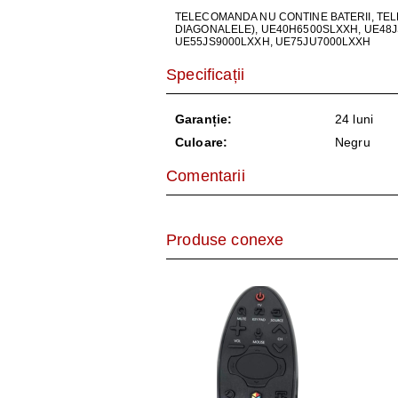
AER CONDI
TELECOMANDA NU CONTINE BATERII, TE
DIAGONALELE), UE40H6500SLXXH, UE48
LAPTOPURI,
UE55JS9000LXXH, UE75JU7000LXXH
Specificații
DISPOZITIV
Garanție:
24 luni
CAMERE SU
Culoare:
Negru
Comentarii
Produse conexe