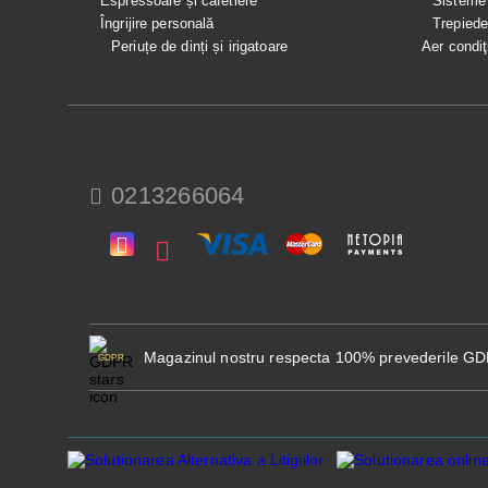
Espressoare și cafetiere
Sisteme
Îngrijire personală
Trepied
Periuțe de dinți și irigatoare
Aer condiţ
0213266064
Magazinul nostru respecta 100% prevederile G
GDPR