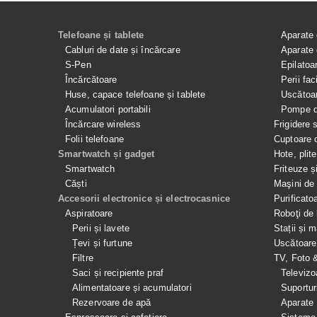
Telefoane și tablete
Aparate 
Cabluri de date și încărcare
Aparate 
S-Pen
Epilatoa
Încărcătoare
Perii fac
Huse, capace telefoane și tablete
Uscătoar
Acumulatori portabili
Pompe de
Încărcare wireless
Frigidere 
Folii telefoane
Cuptoare 
Smartwatch și gadget
Hote, plit
Smartwatch
Friteuze ș
Căști
Maşini de 
Accesorii electronice și electrocasnice
Purificato
Aspiratoare
Roboţi de 
Perii și lavete
Stații și 
Țevi și furtune
Uscătoare
Filtre
TV, Foto 
Saci și recipiente praf
Televizo
Alimentatoare și acumulatori
Suportur
Rezervoare de apă
Aparate