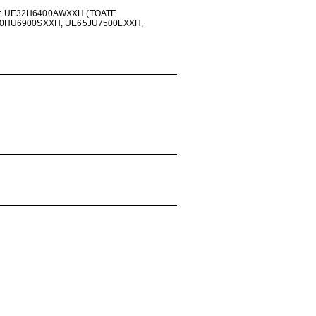
: UE32H6400AWXXH (TOATE
50HU6900SXXH, UE65JU7500LXXH,