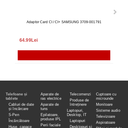
Adaptor Card CI / CI+ SAMSUNG 3709-001791
Rezerv
S9+, 
GALAX
64.99Lei
56.
Telefoane și
Aparate de
Telecomenzi
Cuptoare cu
tablete
ras electrice
microunde
Produse de
Cabluri de date
Aparate de
întreținere
Monitoare
și încărcare
tuns
Laptopuri,
Sisteme audio
S-Pen
Epilatoare,
Desktop, IT
Televizoare
produse IPL
Încărcătoare
Laptopuri
Aspiratoare
Perii faciale
Huse, capace
Desktopuri și