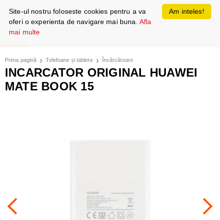
Site-ul nostru foloseste cookies pentru a va
Am inteles!
oferi o experienta de navigare mai buna.
Afla
mai multe
Prima pagină
Telefoane și tablete
Încărcătoare
INCARCATOR ORIGINAL HUAWEI
MATE BOOK 15