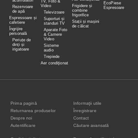
acumulatori
TV, Foto &
EcoPiese
Video
Frigidere și
Rezervoare
Espresoare
combine
de apă
Televizoare
frigorifice
Espressoare și
Suporturi și
Stații și mașini
cafetiere
standuri TV
de călcat
Îngrijire
Aparate Foto
personală
& Camere
Video
Periuțe de
dinți și
Sisteme
irigatoare
audio
Trepiede
Aer condiţionat
Prima pagină
Informaţii utile
Returnarea produselor
Înregistrare
Despre noi
Contact
Autentificare
Căutare avansată