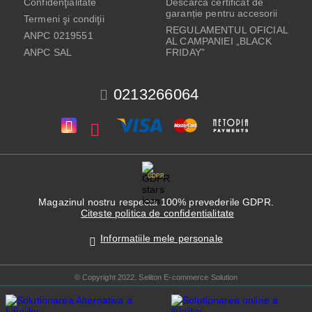
Confidenţialitate
Descarcă certificat de
garanție pentru accesorii
Termeni şi condiţii
REGULAMENTUL OFICIAL
ANPC 0219551
AL CAMPANIEI „BLACK
ANPC SAL
FRIDAY”
0213266064
GDPR
Magazinul nostru respecta 100% prevederile GDPR.
Citeste politica de confidentialitate
Informatiile mele personale
© Copyright 2022. Seliton E-commerce Solution