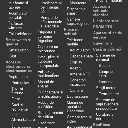
Plăci și module
telefoane și
Uscătoare și
Monitoare
Accesorii
tablete
perii pentru
Dispozitive
vehicule
păr
Acumulatori
smart
electrice
portabili
Pompe de
Camere
Lichidare stoc
sân manuale
Încărcare
supraveghere
și electrice
PROMOȚII
wireless
Piese de
Frigidere si
Aparate si scule
Folii telefoane
schimb
combine
service
Smartwatch și
Telefoane
frigorifice
Suveniruri
gadget
mobile
Cuptoare cu
Casă și grădină
Smartwatch
Acumulatori
microunde
Sisteme de
Căști
Capace spate
Hote, plite si
iluminat
cuptoare
Accesorii
Display
incorporabile
Becuri
electronice și
Adezivi
electrocasnice
Friteuze și
Lămpi de
Antene NFC
multicookers
lucru
Aspiratoare
Conectori
Maşini de
Lanterne
Perii și lavete
încărcare
spălat
Stații meteo
Țevi și
Camere
Purificatoare și
furtune
Termometre
umidificatoare
Espressoare
Filtre
Sisteme de
Roboţi de
Masini de
supraveghere
Saci și
bucătărie
spalat si
și securitate
recipiente
Uscatoare
Stații și mașini
praf
Curățare si
de călcat
Camere foto și
intreținere
Alimentatoare
video
Uscătoare
și
EcoPiese
Aer condiționat