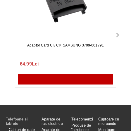
Adaptor Card CI / CI+ SAMSUNG 3709-001791
Rezerv
S9+, 
GALAX
64.99Lei
56.
Telefoane și
Aparate de
Telecomenzi
Cuptoare cu
tablete
ras electrice
microunde
Produse de
Cabluri de date
Aparate de
întreținere
Monitoare