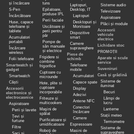
și încărcare
tuns
Laptopuri,
Sisteme audio
S-Pen
Epilatoare,
Desktop, IT
Televizoare
produse IPL
Încărcătoare
Laptopuri
Aspiratoare
Perii faciale
Huse, capace
Desktopuri și
Plăci și module
telefoane și
Uscătoare și
Monitoare
Accesorii
tablete
perii pentru
Dispozitive
vehicule
păr
Acumulatori
smart
electrice
portabili
Pompe de
Camere
Lichidare stoc
sân manuale
Încărcare
supraveghere
și electrice
PROMOȚII
wireless
Piese de
Frigidere si
Aparate si scule
Folii telefoane
schimb
combine
service
Smartwatch și
Telefoane
frigorifice
Suveniruri
gadget
mobile
Cuptoare cu
Casă și grădină
Smartwatch
Acumulatori
microunde
Sisteme de
Căști
Capace spate
Hote, plite si
iluminat
cuptoare
Accesorii
Display
incorporabile
Becuri
electronice și
Adezivi
electrocasnice
Friteuze și
Lămpi de
Antene NFC
multicookers
lucru
Aspiratoare
Conectori
Maşini de
Lanterne
Perii și lavete
încărcare
spălat
Stații meteo
Țevi și
Camere
Purificatoare și
furtune
Termometre
umidificatoare
Espressoare
Filtre
Sisteme de
Roboţi de
Masini de
supraveghere
Saci și