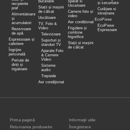
bucătărie
spalat si
și securitate
recipiente
Uscatoare
Stații și mașini
praf
Curățare si
de călcat
Camere foto și
intreținere
Alimentatoare
video
Uscătoare
și
EcoPiese
Aer condiționat
acumulatori
TV, Foto &
EcoPiese
Video
Frigidere și
Rezervoare
Espresoare
combine
de apă
Televizoare
frigorifice
Espressoare și
Suporturi și
Stații și mașini
cafetiere
standuri TV
de călcat
Îngrijire
Aparate Foto
personală
& Camere
Video
Periuțe de
dinți și
Sisteme
irigatoare
audio
Trepiede
Aer condiţionat
Prima pagină
Informaţii utile
Returnarea produselor
Înregistrare