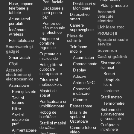
Perii faciale
Huse, capace
Desktopuri și
Plăci și module
telefoane și
Uscătoare și
Monitoare
Accesorii
tablete
perii pentru
Dispozitive
vehicule
păr
Acumulatori
smart
electrice
portabili
Pompe de
Camere
Lichidare stoc
sân manuale
Încărcare
supraveghere
și electrice
PROMOȚII
wireless
Piese de
Frigidere si
Aparate si scule
Folii telefoane
schimb
combine
service
Smartwatch și
Telefoane
frigorifice
Suveniruri
gadget
mobile
Cuptoare cu
Casă și grădină
Smartwatch
Acumulatori
microunde
Sisteme de
Căști
Capace spate
Hote, plite si
iluminat
cuptoare
Accesorii
Display
incorporabile
Becuri
electronice și
Adezivi
electrocasnice
Friteuze și
Lămpi de
Antene NFC
multicookers
lucru
Aspiratoare
Conectori
Maşini de
Lanterne
Perii și lavete
încărcare
spălat
Stații meteo
Țevi și
Camere
Purificatoare și
furtune
Termometre
umidificatoare
Espressoare
Filtre
Sisteme de
Roboţi de
Masini de
supraveghere
Saci și
bucătărie
spalat si
și securitate
recipiente
Uscatoare
Stații și mașini
praf
Curățare si
de călcat
Camere foto și
intreținere
Alimentatoare
video
Uscătoare