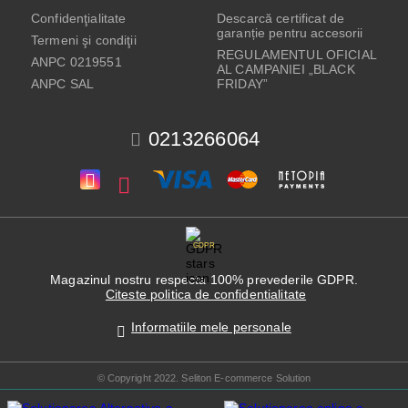
Confidenţialitate
Descarcă certificat de
garanție pentru accesorii
Termeni şi condiţii
REGULAMENTUL OFICIAL
ANPC 0219551
AL CAMPANIEI „BLACK
ANPC SAL
FRIDAY”
0213266064
GDPR
Magazinul nostru respecta 100% prevederile GDPR.
Citeste politica de confidentialitate
Informatiile mele personale
© Copyright 2022. Seliton E-commerce Solution