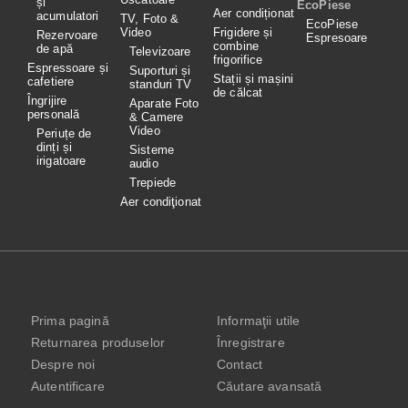
și
EcoPiese
Aer condiționat
acumulatori
TV, Foto &
EcoPiese
Video
Frigidere și
Rezervoare
Espresoare
combine
de apă
Televizoare
frigorifice
Espressoare și
Suporturi și
Stații și mașini
cafetiere
standuri TV
de călcat
Îngrijire
Aparate Foto
personală
& Camere
Video
Periuțe de
dinți și
Sisteme
irigatoare
audio
Trepiede
Aer condiţionat
Prima pagină
Informaţii utile
Returnarea produselor
Înregistrare
Despre noi
Contact
Autentificare
Căutare avansată