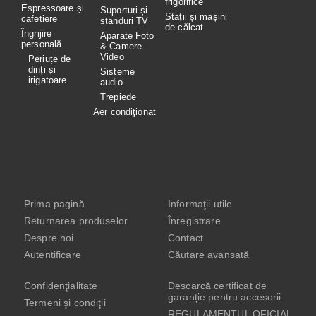
frigorifice
Espressoare și
Suporturi și
Stații și mașini
cafetiere
standuri TV
de călcat
Îngrijire
Aparate Foto
personală
& Camere
Video
Periuțe de
dinți și
Sisteme
irigatoare
audio
Trepiede
Aer condiţionat
Prima pagină
Informaţii utile
Returnarea produselor
Înregistrare
Despre noi
Contact
Autentificare
Căutare avansată
Confidenţialitate
Descarcă certificat de
garanție pentru accesorii
Termeni şi condiţii
REGULAMENTUL OFICIAL