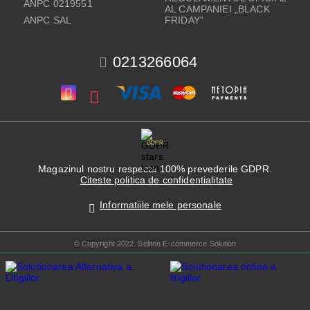
ANPC 0219551
AL CAMPANIEI „BLACK
ANPC SAL
FRIDAY”
0213266064
GDPR
Magazinul nostru respecta 100% prevederile GDPR.
Citeste politica de confidentialitate
Informatiile mele personale
© Copyright 2022. Seliton E-commerce Solution