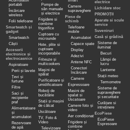
Acumulatori
smart
electrice
portabili
Pompe de
Camere
Lichidare stoc
sân manuale
Încărcare
supraveghere
și electrice
PROMOȚII
wireless
Piese de
Frigidere si
Aparate si scule
Folii telefoane
schimb
combine
service
Smartwatch și
Telefoane
frigorifice
Suveniruri
gadget
mobile
Cuptoare cu
Casă și grădină
Smartwatch
Acumulatori
microunde
Sisteme de
Căști
Capace spate
Hote, plite si
iluminat
cuptoare
Accesorii
Display
incorporabile
Becuri
electronice și
Adezivi
electrocasnice
Friteuze și
Lămpi de
Antene NFC
multicookers
lucru
Aspiratoare
Conectori
Maşini de
Lanterne
Perii și lavete
încărcare
spălat
Stații meteo
Țevi și
Camere
Purificatoare și
furtune
Termometre
umidificatoare
Espressoare
Filtre
Sisteme de
Roboţi de
Masini de
supraveghere
Saci și
bucătărie
spalat si
și securitate
recipiente
Uscatoare
Stații și mașini
praf
Curățare si
de călcat
Camere foto și
intreținere
Alimentatoare
video
Uscătoare
și
EcoPiese
Aer condiționat
acumulatori
TV, Foto &
EcoPiese
Video
Frigidere și
Rezervoare
Espresoare
combine
de apă
Televizoare