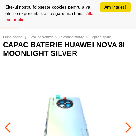
Site-ul nostru foloseste cookies pentru a va
Am inteles!
oferi o experienta de navigare mai buna.
Afla
mai multe
Prima pagină
Piese de schimb
Telefoane mobile
Capace spate
CAPAC BATERIE HUAWEI NOVA 8I
MOONLIGHT SILVER