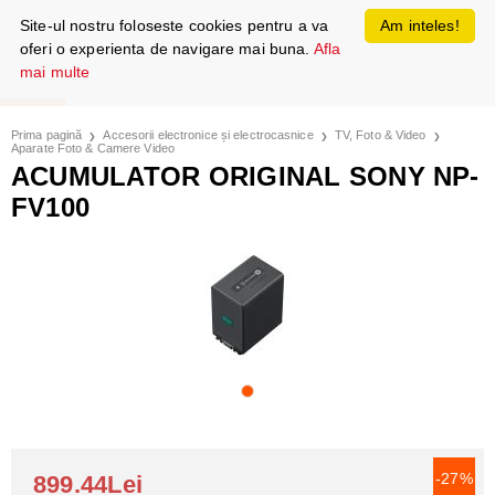
Site-ul nostru foloseste cookies pentru a va
Am inteles!
oferi o experienta de navigare mai buna.
Afla
mai multe
Prima pagină
Accesorii electronice și electrocasnice
TV, Foto & Video
Aparate Foto & Camere Video
ACUMULATOR ORIGINAL SONY NP-
FV100
-27%
899.44Lei