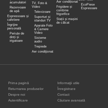
Aer condiționat
acumulatori
TV, Foto &
EcoPiese
Video
Frigidere și
Rezervoare
Espresoare
combine
de apă
Televizoare
frigorifice
Espressoare și
Suporturi și
Stații și mașini
cafetiere
standuri TV
de călcat
Îngrijire
Aparate Foto
personală
& Camere
Video
Periuțe de
dinți și
Sisteme
irigatoare
audio
Trepiede
Aer condiţionat
Prima pagină
Informaţii utile
Returnarea produselor
Înregistrare
Despre noi
Contact
Autentificare
Căutare avansată