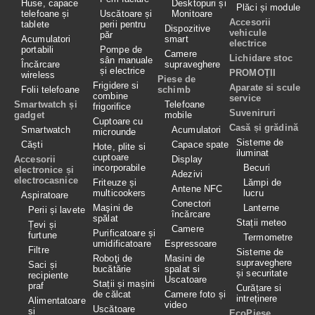
Huse, capace
Desktopuri și
Plăci și module
telefoane și
Uscătoare și
Monitoare
Accesorii
tablete
perii pentru
Dispozitive
vehicule
păr
Acumulatori
smart
electrice
portabili
Pompe de
Camere
Lichidare stoc
sân manuale
Încărcare
supraveghere
și electrice
PROMOȚII
wireless
Piese de
Frigidere si
Aparate si scule
Folii telefoane
schimb
combine
service
Smartwatch și
Telefoane
frigorifice
Suveniruri
gadget
mobile
Cuptoare cu
Casă și grădină
Smartwatch
Acumulatori
microunde
Sisteme de
Căști
Capace spate
Hote, plite si
iluminat
cuptoare
Accesorii
Display
incorporabile
Becuri
electronice și
Adezivi
electrocasnice
Friteuze și
Lămpi de
Antene NFC
multicookers
lucru
Aspiratoare
Conectori
Maşini de
Lanterne
Perii și lavete
încărcare
spălat
Stații meteo
Țevi și
Camere
Purificatoare și
furtune
Termometre
umidificatoare
Espressoare
Filtre
Sisteme de
Roboţi de
Masini de
supraveghere
Saci și
bucătărie
spalat si
și securitate
recipiente
Uscatoare
Stații și mașini
praf
Curățare si
de călcat
Camere foto și
intreținere
Alimentatoare
video
Uscătoare
și
EcoPiese