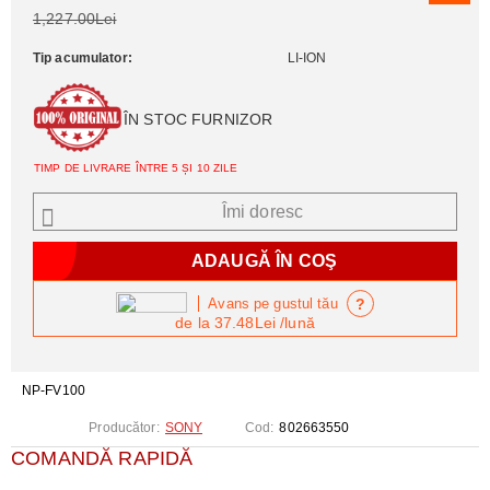
1,227.00Lei
Tip acumulator:
LI-ION
ÎN STOC FURNIZOR
TIMP DE LIVRARE ÎNTRE 5 ȘI 10 ZILE
Îmi doresc
?
Avans pe gustul tău
de la
37.48Lei
/lună
NP-FV100
Producător:
SONY
Cod:
802663550
COMANDĂ RAPIDĂ