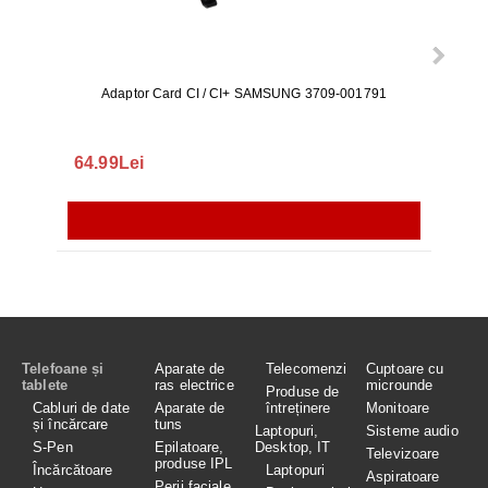
Adaptor Card CI / CI+ SAMSUNG 3709-001791
Rezerv
S9+, 
GALAX
64.99Lei
56.
Telefoane și
Aparate de
Telecomenzi
Cuptoare cu
tablete
ras electrice
microunde
Produse de
Cabluri de date
Aparate de
întreținere
Monitoare
și încărcare
tuns
Laptopuri,
Sisteme audio
S-Pen
Epilatoare,
Desktop, IT
Televizoare
produse IPL
Încărcătoare
Laptopuri
Aspiratoare
Perii faciale