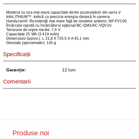
Modelul cu cea mai mare capacitate dintre acumulatorii din seria V
InfoLITHIUM™. Indică cu precizie energia rămasă în camera
Handycam®. Rezistenţă mai mare faţă de modelul anterior, NP-FV100.
Încărcare rapidă cu încărcătorul opţional BC-QM1/AC-VQV10.
Tensiune de ieşire medie: 7,4 V
Capacitate 25 Wh (3.410 mAh)
Dimensiuni (aprox.): L 31,8 X Î 55,5 X A 45,1 mm
Greutate (aproximativ): 145 g
Specificații
Garanție:
12 luni
Comentarii
Produse noi