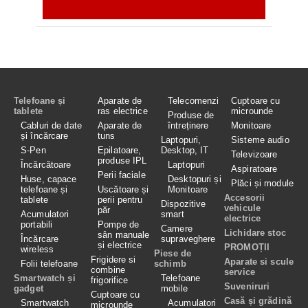
Telefoane și
Aparate de
Telecomenzi
Cuptoare cu
tablete
ras electrice
microunde
Produse de
Cabluri de date
Aparate de
întreținere
Monitoare
și încărcare
tuns
Laptopuri,
Sisteme audio
S-Pen
Epilatoare,
Desktop, IT
Televizoare
produse IPL
Încărcătoare
Laptopuri
Aspiratoare
Perii faciale
Huse, capace
Desktopuri și
Plăci și module
telefoane și
Uscătoare și
Monitoare
Accesorii
tablete
perii pentru
Dispozitive
vehicule
păr
Acumulatori
smart
electrice
portabili
Pompe de
Camere
Lichidare stoc
sân manuale
Încărcare
supraveghere
și electrice
PROMOȚII
wireless
Piese de
Frigidere si
Aparate si scule
Folii telefoane
schimb
combine
service
Smartwatch și
Telefoane
frigorifice
Suveniruri
gadget
mobile
Cuptoare cu
Casă și grădină
Smartwatch
Acumulatori
microunde