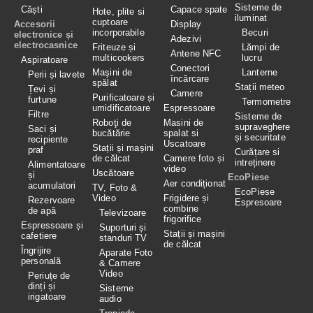
Sisteme de
Căști
Capace spate
Hote, plite si
iluminat
cuptoare
Accesorii
Display
incorporabile
Becuri
electronice și
Adezivi
electrocasnice
Friteuze și
Lămpi de
Antene NFC
multicookers
lucru
Aspiratoare
Conectori
Maşini de
Lanterne
Perii și lavete
încărcare
spălat
Stații meteo
Țevi și
Camere
Purificatoare și
furtune
Termometre
umidificatoare
Espressoare
Filtre
Sisteme de
Roboţi de
Masini de
supraveghere
Saci și
bucătărie
spalat si
și securitate
recipiente
Uscatoare
Stații și mașini
praf
Curățare si
de călcat
Camere foto și
intreținere
Alimentatoare
video
Uscătoare
și
EcoPiese
Aer condiționat
acumulatori
TV, Foto &
EcoPiese
Video
Frigidere și
Rezervoare
Espresoare
combine
de apă
Televizoare
frigorifice
Espressoare și
Suporturi și
Stații și mașini
cafetiere
standuri TV
de călcat
Îngrijire
Aparate Foto
personală
& Camere
Video
Periuțe de
dinți și
Sisteme
irigatoare
audio