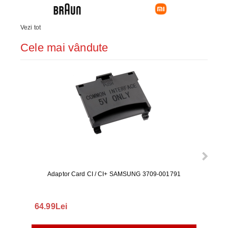
Vezi tot
Cele mai vândute
Adaptor Card CI / CI+ SAMSUNG 3709-001791
Rezerv
S9+, 
GALAX
64.99Lei
56.