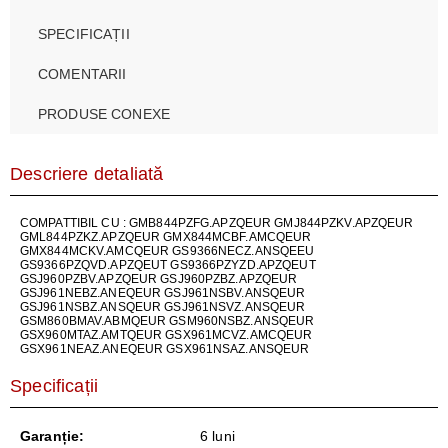
SPECIFICAȚII
COMENTARII
PRODUSE CONEXE
Descriere detaliată
COMPATTIBIL CU : GMB844PZFG.APZQEUR GMJ844PZKV.APZQEUR
GML844PZKZ.APZQEUR GMX844MCBF.AMCQEUR
GMX844MCKV.AMCQEUR GS9366NECZ.ANSQEEU
GS9366PZQVD.APZQEUT GS9366PZYZD.APZQEUT
GSJ960PZBV.APZQEUR GSJ960PZBZ.APZQEUR
GSJ961NEBZ.ANEQEUR GSJ961NSBV.ANSQEUR
GSJ961NSBZ.ANSQEUR GSJ961NSVZ.ANSQEUR
GSM860BMAV.ABMQEUR GSM960NSBZ.ANSQEUR
GSX960MTAZ.AMTQEUR GSX961MCVZ.AMCQEUR
GSX961NEAZ.ANEQEUR GSX961NSAZ.ANSQEUR
Specificații
Garanție:
6 luni