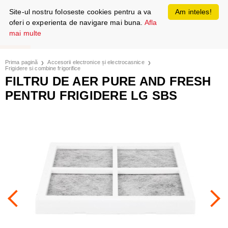
Site-ul nostru foloseste cookies pentru a va
Am inteles!
oferi o experienta de navigare mai buna.
Afla
mai multe
Prima pagină
Accesorii electronice și electrocasnice
Frigidere si combine frigorifice
FILTRU DE AER PURE AND FRESH
PENTRU FRIGIDERE LG SBS