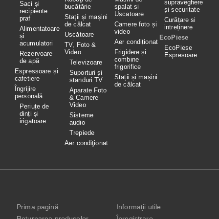
supraveghere
Saci și
bucătărie
spalat si
și securitate
recipiente
Uscatoare
Stații și mașini
praf
Curățare si
de călcat
Camere foto și
intreținere
Alimentatoare
video
Uscătoare
și
EcoPiese
Aer condiționat
acumulatori
TV, Foto &
EcoPiese
Video
Frigidere și
Rezervoare
Espresoare
combine
de apă
Televizoare
frigorifice
Espressoare și
Suporturi și
Stații și mașini
cafetiere
standuri TV
de călcat
Îngrijire
Aparate Foto
personală
& Camere
Video
Periuțe de
dinți și
Sisteme
irigatoare
audio
Trepiede
Aer condiţionat
Prima pagină
Informaţii utile
Returnarea produselor
Înregistrare