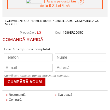
?
Avans pe gustul tău
de la
5.21Lei
/lună
ECHIVALENT CU : 4986EN1003B, 4986ER1005C, COMPATIBILA CU
MODELE:
Producător:
LG
Cod:
4986ER1005C
COMANDĂ RAPIDĂ
Doar 4 câmpuri de completat
Noi vă vom contacta pentru finalizarea comenzii.
Recomandă
Evaluează
Compară