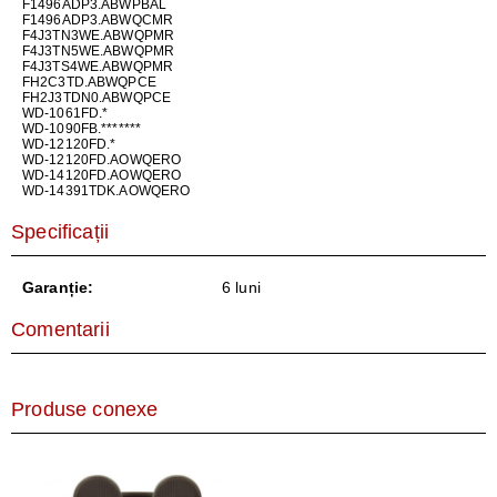
F1496ADP3.ABWPBAL
F1496ADP3.ABWQCMR
F4J3TN3WE.ABWQPMR
F4J3TN5WE.ABWQPMR
F4J3TS4WE.ABWQPMR
FH2C3TD.ABWQPCE
FH2J3TDN0.ABWQPCE
WD-1061FD.*
WD-1090FB.*******
WD-12120FD.*
WD-12120FD.AOWQERO
WD-14120FD.AOWQERO
WD-14391TDK.AOWQERO
Specificații
Garanție:
6 luni
Comentarii
Produse conexe