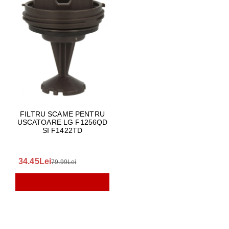
FILTRU SCAME PENTRU
USCATOARE LG F1256QD
SI F1422TD
34.45Lei
79.99Lei