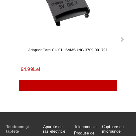
Adaptor Card CI / CI+ SAMSUNG 3709-001791
Rezerv
S9+, 
GALAX
64.99Lei
56.
Telefoane și
Aparate de
Telecomenzi
Cuptoare cu
tablete
ras electrice
microunde
Produse de