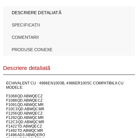
DESCRIERE DETALIATĂ
SPECIFICAȚII
COMENTARII
PRODUSE CONEXE
Descriere detaliată
ECHIVALENT CU : 4986EN1003B, 4986ER1005C COMPATIBILA CU
MODELE:
F1068QD.ABWQECZ
F1088QD.ABWQECZ
F1091QD.ABWQCMR
F10C3QD.ABWQCMR
F1256QD.ABWQECZ
F1292QD.ABWQCMR
F12C3QD.ABWQCMR
F1422TD.ABWQECZ
F1492TD.ABWQCMR
F1496AD3.ABWQERO