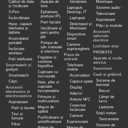
Cabluri de date
Aparate de
întreținere
Monitoare
și încărcare
tuns
Laptopuri,
Sisteme audio
S-Pen
Epilatoare,
Desktop, IT
Televizoare
produse IPL
Încărcătoare
Laptopuri
Aspiratoare
Perii faciale
Huse, capace
Desktopuri și
Plăci și module
telefoane și
Uscătoare și
Monitoare
Accesorii
tablete
perii pentru
Dispozitive
vehicule
păr
Acumulatori
smart
electrice
portabili
Pompe de
Camere
Lichidare stoc
sân manuale
Încărcare
supraveghere
și electrice
PROMOȚII
wireless
Piese de
Frigidere si
Aparate si scule
Folii telefoane
schimb
combine
service
Smartwatch și
Telefoane
frigorifice
Suveniruri
gadget
mobile
Cuptoare cu
Casă și grădină
Smartwatch
Acumulatori
microunde
Sisteme de
Căști
Capace spate
Hote, plite si
iluminat
cuptoare
Accesorii
Display
incorporabile
Becuri
electronice și
Adezivi
electrocasnice
Friteuze și
Lămpi de
Antene NFC
multicookers
lucru
Aspiratoare
Conectori
Maşini de
Lanterne
Perii și lavete
încărcare
spălat
Stații meteo
Țevi și
Camere
Purificatoare și
furtune
Termometre
umidificatoare
Espressoare
Filtre
Sisteme de
Roboţi de
Masini de