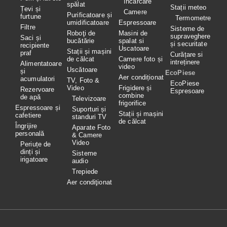
încărcare
spălat
Stații meteo
Țevi și
Camere
Purificatoare și
furtune
Termometre
umidificatoare
Espressoare
Filtre
Sisteme de
Roboţi de
Masini de
supraveghere
Saci și
bucătărie
spalat si
și securitate
recipiente
Uscatoare
Stații și mașini
praf
Curățare si
de călcat
Camere foto și
intreținere
Alimentatoare
video
Uscătoare
și
EcoPiese
Aer condiționat
acumulatori
TV, Foto &
EcoPiese
Video
Frigidere și
Rezervoare
Espresoare
combine
de apă
Televizoare
frigorifice
Espressoare și
Suporturi și
Stații și mașini
cafetiere
standuri TV
de călcat
Îngrijire
Aparate Foto
personală
& Camere
Video
Periuțe de
dinți și
Sisteme
irigatoare
audio
Trepiede
Aer condiţionat