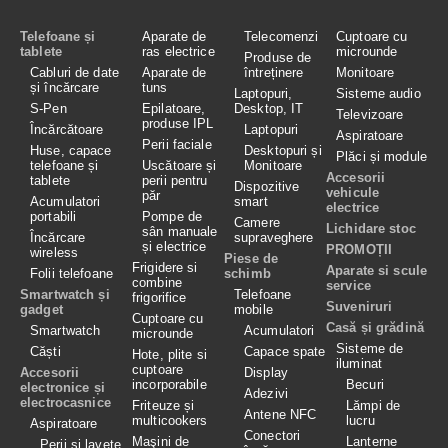
Telefoane și
Aparate de
Telecomenzi
Cuptoare cu
tablete
ras electrice
microunde
Produse de
Cabluri de date
Aparate de
întreținere
Monitoare
și încărcare
tuns
Laptopuri,
Sisteme audio
S-Pen
Epilatoare,
Desktop, IT
Televizoare
produse IPL
Încărcătoare
Laptopuri
Aspiratoare
Perii faciale
Huse, capace
Desktopuri și
Plăci și module
telefoane și
Uscătoare și
Monitoare
Accesorii
tablete
perii pentru
Dispozitive
vehicule
păr
Acumulatori
smart
electrice
portabili
Pompe de
Camere
Lichidare stoc
sân manuale
Încărcare
supraveghere
și electrice
PROMOȚII
wireless
Piese de
Frigidere si
Aparate si scule
Folii telefoane
schimb
combine
service
Smartwatch și
Telefoane
frigorifice
Suveniruri
gadget
mobile
Cuptoare cu
Casă și grădină
Smartwatch
Acumulatori
microunde
Sisteme de
Căști
Capace spate
Hote, plite si
iluminat
cuptoare
Accesorii
Display
incorporabile
Becuri
electronice și
Adezivi
electrocasnice
Friteuze și
Lămpi de
Antene NFC
multicookers
lucru
Aspiratoare
Conectori
Maşini de
Lanterne
Perii și lavete