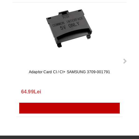
Adaptor Card CI / CI+ SAMSUNG 3709-001791
Rezerv
S9+, 
GALAX
64.99Lei
56.