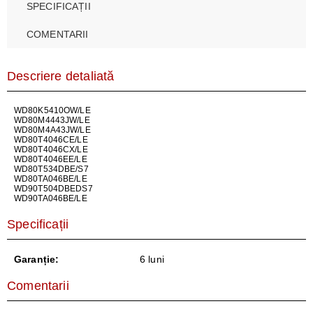
SPECIFICAȚII
COMENTARII
Descriere detaliată
WD80K5410OW/LE
WD80M4443JW/LE
WD80M4A43JW/LE
WD80T4046CE/LE
WD80T4046CX/LE
WD80T4046EE/LE
WD80T534DBE/S7
WD80TA046BE/LE
WD90T504DBEDS7
WD90TA046BE/LE
Specificații
Garanție:
6 luni
Comentarii