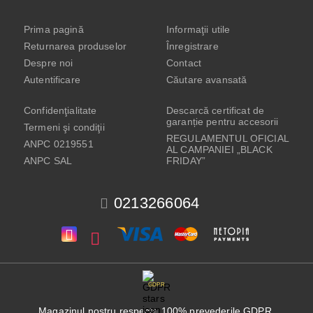
Prima pagină
Informaţii utile
Returnarea produselor
Înregistrare
Despre noi
Contact
Autentificare
Căutare avansată
Confidenţialitate
Descarcă certificat de
garanție pentru accesorii
Termeni şi condiţii
REGULAMENTUL OFICIAL
ANPC 0219551
AL CAMPANIEI „BLACK
ANPC SAL
FRIDAY”
0213266064
GDPR
Magazinul nostru respecta 100% prevederile GDPR.