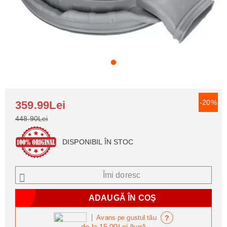
-20%
359.99Lei
448.90Lei
DISPONIBIL ÎN STOC
Îmi doresc
?
Avans pe gustul tău
de la
15.00Lei
/lună