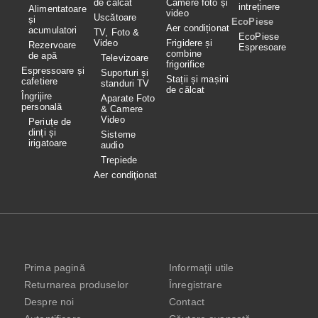
de călcat
Camere foto și
intreținere
Alimentatoare
video
Uscătoare
și
EcoPiese
Aer condiționat
acumulatori
TV, Foto &
EcoPiese
Video
Frigidere și
Rezervoare
Espresoare
combine
de apă
Televizoare
frigorifice
Espressoare și
Suporturi și
Stații și mașini
cafetiere
standuri TV
de călcat
Îngrijire
Aparate Foto
personală
& Camere
Video
Periuțe de
dinți și
Sisteme
irigatoare
audio
Trepiede
Aer condiţionat
Prima pagină
Informaţii utile
Returnarea produselor
Înregistrare
Despre noi
Contact