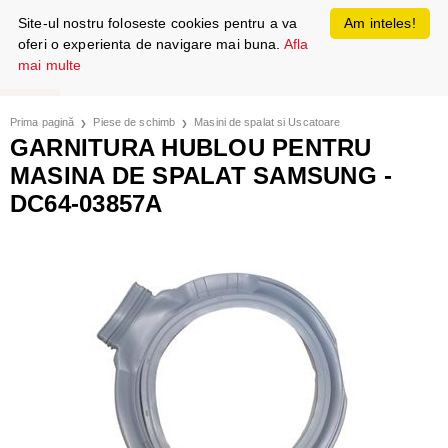
Site-ul nostru foloseste cookies pentru a va
Am inteles!
oferi o experienta de navigare mai buna.
Afla
mai multe
Prima pagină
Piese de schimb
Masini de spalat si Uscatoare
GARNITURA HUBLOU PENTRU
MASINA DE SPALAT SAMSUNG -
DC64-03857A