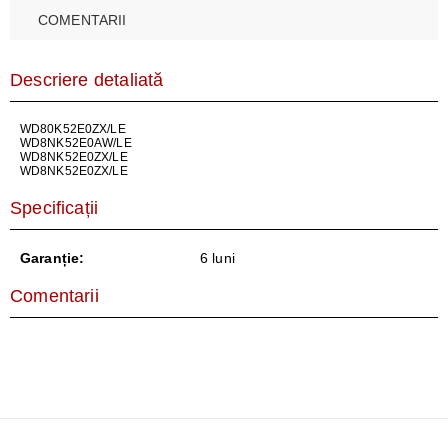
COMENTARII
Descriere detaliată
WD80K52E0ZX/LE
WD8NK52E0AW/LE
WD8NK52E0ZX/LE
WD8NK52E0ZX/LE
Specificații
Garanție:
6 luni
Comentarii