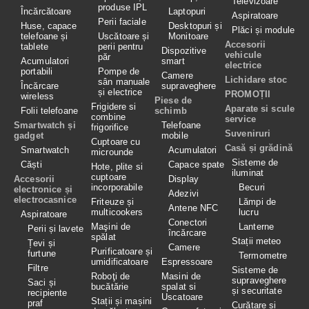
Televizoare
produse IPL
Încărcătoare
Laptopuri
Aspiratoare
Perii faciale
Huse, capace
Desktopuri și
Plăci și module
telefoane și
Uscătoare și
Monitoare
Accesorii
tablete
perii pentru
Dispozitive
vehicule
păr
Acumulatori
smart
electrice
portabili
Pompe de
Camere
Lichidare stoc
sân manuale
Încărcare
supraveghere
și electrice
PROMOȚII
wireless
Piese de
Frigidere si
Aparate si scule
Folii telefoane
schimb
combine
service
Smartwatch și
Telefoane
frigorifice
Suveniruri
gadget
mobile
Cuptoare cu
Casă și grădină
Smartwatch
Acumulatori
microunde
Sisteme de
Căști
Capace spate
Hote, plite si
iluminat
cuptoare
Accesorii
Display
incorporabile
Becuri
electronice și
Adezivi
electrocasnice
Friteuze și
Lămpi de
Antene NFC
multicookers
lucru
Aspiratoare
Conectori
Maşini de
Lanterne
Perii și lavete
încărcare
spălat
Stații meteo
Țevi și
Camere
Purificatoare și
furtune
Termometre
umidificatoare
Espressoare
Filtre
Sisteme de
Roboţi de
Masini de
supraveghere
Saci și
bucătărie
spalat si
și securitate
recipiente
Uscatoare
Stații și mașini
praf
Curățare si