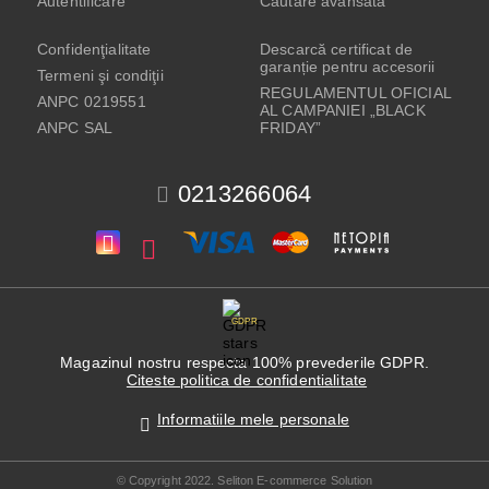
Autentificare
Căutare avansată
Confidenţialitate
Descarcă certificat de
garanție pentru accesorii
Termeni şi condiţii
REGULAMENTUL OFICIAL
ANPC 0219551
AL CAMPANIEI „BLACK
ANPC SAL
FRIDAY”
0213266064
GDPR
Magazinul nostru respecta 100% prevederile GDPR.
Citeste politica de confidentialitate
Informatiile mele personale
© Copyright 2022. Seliton E-commerce Solution