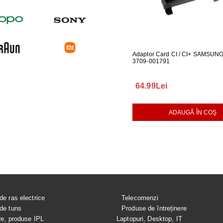
UARE PENTRU
GARNITURA HUBLOU MASINA DE
Adaptor Card CI / CI+ SAMSUN
GARNITUR
ALAT LG
SPALAT LG
3709-001791
SPALAT L
165.00Lei
64.99Lei
140.00L
AUGĂ ÎN COŞ
ADAUGĂ ÎN COŞ
ADAUGĂ ÎN COŞ
de ras electrice
Telecomenzi
de tuns
Produse de întreținere
re, produse IPL
Laptopuri, Desktop, IT