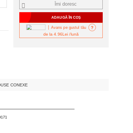
Îmi doresc
?
Avans pe gustul tău
de la
4.96Lei
/lună
USE CONEXE
9171