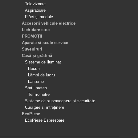
Televizoare
Aspiratoare
Plăci și module
Accesorii vehicule electrice
Lichidare stoc
PROMOȚII
Aparate si scule service
Suveniruri
Casă și grădină
Sisteme de iluminat
Becuri
Lămpi de lucru
Lanterne
Stații meteo
Termometre
Sisteme de supraveghere și securitate
Curățare si intreținere
EcoPiese
EcoPiese Espresoare