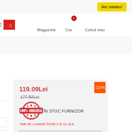
0213266064
RON
Am inteles!
0
Magazine
Cos
Contul meu
-33%
119.09Lei
177.92Lei
ÎN STOC FURNIZOR
TIMP DE LIVRARE ÎNTRE 5 ȘI 10 ZILE