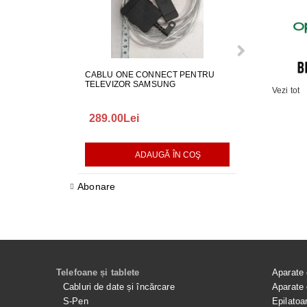
CABLU ONE CONNECT PENTRU
FURTUN EVAC
TELEVIZOR SAMSUNG
MASINA DE SP
Vezi tot
289.00Lei
75.00Lei
ADAUGĂ ÎN COŞ
AD
Abonare
Telefoane și tablete
Aparate 
Cabluri de date și încărcare
Aparate 
S-Pen
Epilatoa