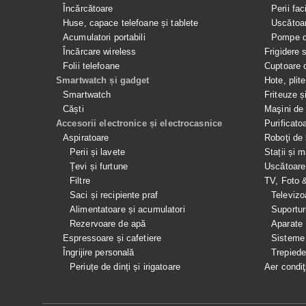
Încărcătoare
Perii fac
Huse, capace telefoane și tablete
Uscătoar
Acumulatori portabili
Pompe de
Încărcare wireless
Frigidere 
Folii telefoane
Cuptoare 
Smartwatch și gadget
Hote, plit
Smartwatch
Friteuze ș
Căști
Maşini de 
Accesorii electronice și electrocasnice
Purificato
Aspiratoare
Roboţi de 
Perii și lavete
Stații și 
Țevi și furtune
Uscătoare
Filtre
TV, Foto 
Saci și recipiente praf
Televizo
Alimentatoare și acumulatori
Suportur
Rezervoare de apă
Aparate
Espressoare și cafetiere
Sisteme
Îngrijire personală
Trepied
Periuțe de dinți și irigatoare
Aer condiţ