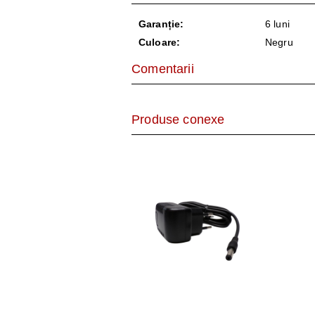
AER CONDI
Garanție:
6 luni
LAPTOPURI,
Culoare:
Negru
DISPOZITIV
Comentarii
CAMERE SU
Produse conexe