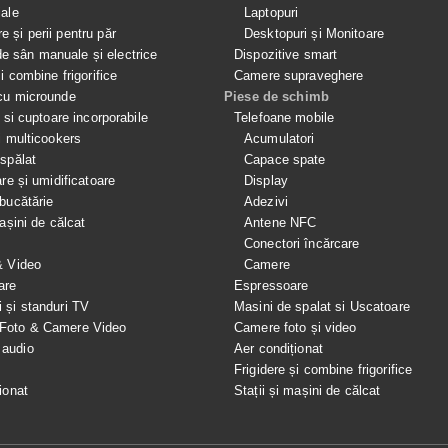
iale
Laptopuri
e și perii pentru păr
Desktopuri și Monitoare
 sân manuale și electrice
Dispozitive smart
si combine frigorifice
Camere supraveghere
cu microunde
Piese de schimb
e si cuptoare incorporabile
Telefoane mobile
i multicookers
Acumulatori
spălat
Capace spate
are și umidificatoare
Display
bucătărie
Adezivi
mașini de călcat
Antene NFC
Conectori încărcare
& Video
Camere
are
Espressoare
i și standuri TV
Masini de spalat si Uscatoare
 Foto & Camere Video
Camere foto și video
 audio
Aer condiționat
e
Frigidere și combine frigorifice
ionat
Stații și mașini de călcat