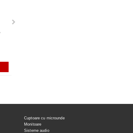
G
A HUBLOU MASINA DE
Rezerve varf S-PEN pentru Galaxy
DUZA PICURATOR CP0446/01
ACUMULATOR EB-BS918A
G
Tab S7, S7+, S7FE, S9, S9+, S9
PENTRU PHILIPS HR1922
PENTRU SAMSUNG GALAX
ULTRA, S9 FE, S9 FE+, S23 ULTRA,
ULTRA
S24 ULTRA, GALAXY TAB S10
ULTRA
ei
56.99Lei
199.99Lei
129.99Lei
ADAUGĂ ÎN COŞ
ADAUGĂ ÎN COŞ
ADAUGĂ ÎN COŞ
ADAUGĂ ÎN C
Cuptoare cu microunde
Monitoare
Sisteme audio