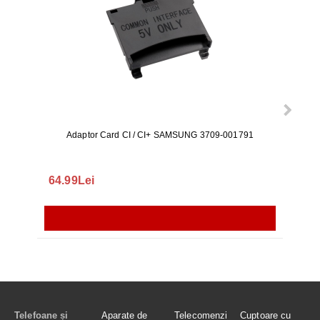
Adaptor Card CI / CI+ SAMSUNG 3709-001791
Rezerv
S9+, 
GALAX
64.99Lei
56.
Telefoane și
Aparate de
Telecomenzi
Cuptoare cu