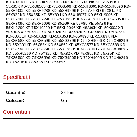
KD-49XH8096 KD-50X73K KD-50X85K KD-50X89K KD-55A89 KD-
55X85K KD-55XG8505 KD-55XG8599 KD-55XH8005 KD-55XH8096 KD-
55XH9005 KD-55XH9288 KD-55XH9296 KD-65A89 KD-65X81J KD-
65X82J KD-65X85K KD-65X89J KD-65XH8077 KD-65XH9005 KD-
65XH9288 KD-65XH9296 KD-75XH9505 KD-77AG9 KD-85XG9505 KD-
85XH8096 KD-85XH9096 KD-85ZG9 KE-55A85 KE-55A89 KE-
55XH9299 KE-75XH9299 KE-85XH9096 XR-48A90K XR-50X90J XR-
50X90S XR-50X92J XR-50X92K KD-43X82K KD-43X89K KD-50X72K
KD-50X81K KD-50X82K KD-50X85J KD-55X89J KD-55X89K KD-
55XG8588 KD-55XG8596 KD-55XG8796 KD-55XH9096 KD-55XH9299
KD-65X80J KD-65X82K KD-65X85J KD-65XG8577 KD-65XG8588 KD-
65XG8596 KD-65XG8796 KD-65XG9505 KD-65XH8196 KD-65XH9096
KD-65XH9299 KD-75X82J KD-75X82K KD-75X85J KD-75X85K KD-
75XG8505 KD-75XG8596 KD-75XG9505 KD-75XH9005 KD-75XH9296
KD-75ZH8 KD-85X85J KD-85X89K
Specificații
Garanție:
24 luni
Culoare:
Gri
Comentarii