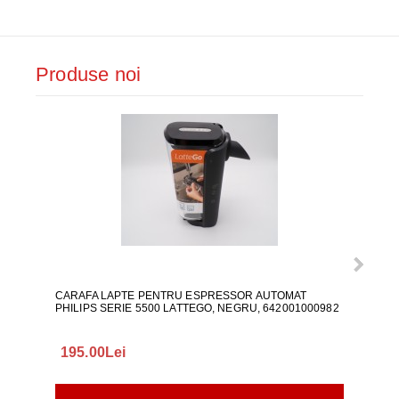
Produse noi
CARAFA LAPTE PENTRU ESPRESSOR AUTOMAT
ALI
PHILIPS SERIE 5500 LATTEGO, NEGRU, 642001000982
195.00Lei
418