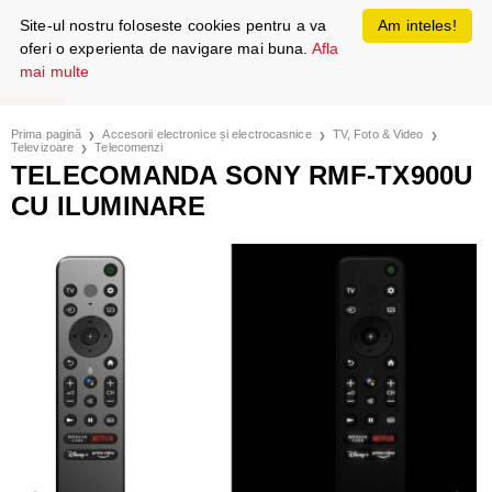
Site-ul nostru foloseste cookies pentru a va
Am inteles!
oferi o experienta de navigare mai buna.
Afla
mai multe
Prima pagină
Accesorii electronice și electrocasnice
TV, Foto & Video
Televizoare
Telecomenzi
TELECOMANDA SONY RMF-TX900U
CU ILUMINARE