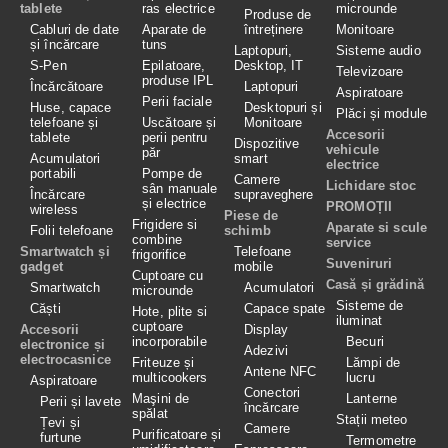
tablete
ras electrice
microunde
Produse de
Cabluri de date
Aparate de
întreținere
Monitoare
și încărcare
tuns
Laptopuri,
Sisteme audio
S-Pen
Epilatoare,
Desktop, IT
Televizoare
produse IPL
Încărcătoare
Laptopuri
Aspiratoare
Perii faciale
Huse, capace
Desktopuri și
Plăci și module
telefoane și
Uscătoare și
Monitoare
Accesorii
tablete
perii pentru
Dispozitive
vehicule
păr
Acumulatori
smart
electrice
portabili
Pompe de
Camere
Lichidare stoc
sân manuale
Încărcare
supraveghere
și electrice
PROMOȚII
wireless
Piese de
Frigidere si
Aparate si scule
Folii telefoane
schimb
combine
service
Smartwatch și
Telefoane
frigorifice
Suveniruri
gadget
mobile
Cuptoare cu
Casă și grădină
Smartwatch
Acumulatori
microunde
Sisteme de
Căști
Capace spate
Hote, plite si
iluminat
cuptoare
Accesorii
Display
incorporabile
Becuri
electronice și
Adezivi
electrocasnice
Friteuze și
Lămpi de
Antene NFC
multicookers
lucru
Aspiratoare
Conectori
Maşini de
Lanterne
Perii și lavete
încărcare
spălat
Stații meteo
Țevi și
Camere
Purificatoare și
furtune
Termometre