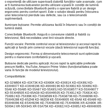
o experiență de utilizare superioară datorită funcțiilor sale avansate, cum
ar fi iluminarea butoanelor pentru utilizare ușoară în condiții de lumină
scăzută, conectivitate Bluetooth pentru o operare fiabilă și un design
ergonomic pentru confort sporit. Este o soluție ideală pentru înlocuirea
unei telecomenzi pierdute sau defecte, sau ca o telecomandă
suplimentară.
Iluminare butoane
: Permite utilizarea facilă în întuneric sau în condiții de
lumină slabă.
Conectivitate Bluetooth
: Asigură o conexiune stabilă și fiabilă cu
televizorul, fără necesitatea unei linii vizuale directe.
Funcții vocale:
Permite controlul vocal al televizorului și accesul rapid la
aplicații și funcții prin comenzi vocale (dacă televizorul suportă funcția).
Design ergonomic
: Forma și dimensiunile telecomenzii sunt optimizate
pentru o manevrare confortabilă și ușoară.
Butoane dedicate pentru aplicații
: Acces rapid la aplicațiile preferate
precum Netflix, YouTube, Amazon Prime Video (funcționalitatea poate
varia în funcție de modelul televizorului).
Compatibilitate
:
KD-32W804 KD-43X73K KD-43X80K KD-43X81K KD-43X89J KD-
43XH8077 KD-43XH8196 KD-49XH8196 KD-50X80J KD-50X89J KD-
55A8 KD-55A85 KD-55A87 KD-55X85J KD-55XG8577 KD-55XH9077
KD-55XH9505 KD-65AG9 KD-65XH9505 KD-75X81J KD-75X81K KD-
75X89J KD-75X89K KD-75XG8599 KD-75XG8796 KD-75XH8096 KD-
75XH9288 KD-85ZH8 KD-98ZG9 KE-55XH9005 KE-65A8 KE-65A89 KE-
65XH8096 KE-65XH9296 KE-75XH8096 KE-75XH9096 XR-42A90K XR-
50X94J XR-50X94S XR-55A75K KD-43X82J KD-43X85J KD-49XH8005