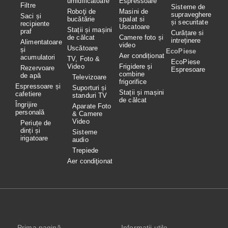
umidificatoare
Espressoare
Filtre
Sisteme de
Roboţi de
Masini de
supraveghere
Saci și
bucătărie
spalat si
și securitate
recipiente
Uscatoare
Stații și mașini
praf
Curățare si
de călcat
Camere foto și
intreținere
Alimentatoare
video
Uscătoare
și
EcoPiese
Aer condiționat
acumulatori
TV, Foto &
EcoPiese
Video
Frigidere și
Rezervoare
Espresoare
combine
de apă
Televizoare
frigorifice
Espressoare și
Suporturi și
Stații și mașini
cafetiere
standuri TV
de călcat
Îngrijire
Aparate Foto
personală
& Camere
Video
Periuțe de
dinți și
Sisteme
irigatoare
audio
Trepiede
Aer condiţionat
Prima pagină
Informaţii utile