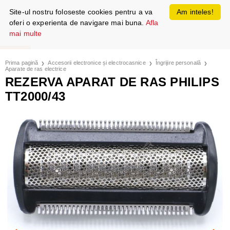
Site-ul nostru foloseste cookies pentru a va
Am inteles!
oferi o experienta de navigare mai buna.
Afla
mai multe
Prima pagină
Accesorii electronice și electrocasnice
Îngrijire personală
Aparate de ras electrice
REZERVA APARAT DE RAS PHILIPS
TT2000/43