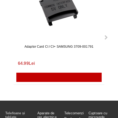
Adaptor Card CI / CI+ SAMSUNG 3709-001791
Rezerv
S9+, 
GALAX
64.99Lei
56.
Telefoane și
Aparate de
Telecomenzi
Cuptoare cu
tablete
ras electrice
microunde