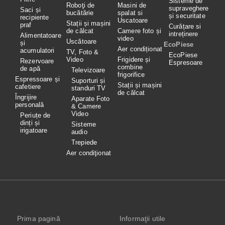
Sisteme de
Roboţi de
Masini de
supraveghere
Saci și
bucătărie
spalat si
și securitate
recipiente
Uscatoare
Stații și mașini
praf
Curățare si
de călcat
Camere foto și
intreținere
Alimentatoare
video
Uscătoare
și
EcoPiese
Aer condiționat
acumulatori
TV, Foto &
EcoPiese
Video
Frigidere și
Rezervoare
Espresoare
combine
de apă
Televizoare
frigorifice
Espressoare și
Suporturi și
Stații și mașini
cafetiere
standuri TV
de călcat
Îngrijire
Aparate Foto
personală
& Camere
Video
Periuțe de
dinți și
Sisteme
irigatoare
audio
Trepiede
Aer condiţionat
Prima pagină
Informaţii utile