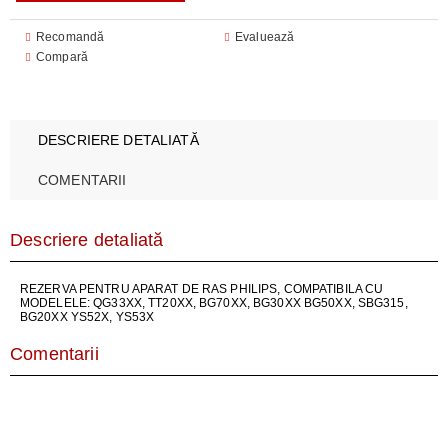
Recomandă
Evaluează
Compară
DESCRIERE DETALIATĂ
COMENTARII
Descriere detaliată
REZERVA PENTRU APARAT DE RAS PHILIPS, COMPATIBILA CU
MODELELE: QG33XX, TT20XX, BG70XX, BG30XX BG50XX, SBG315,
BG20XX YS52X, YS53X
Comentarii