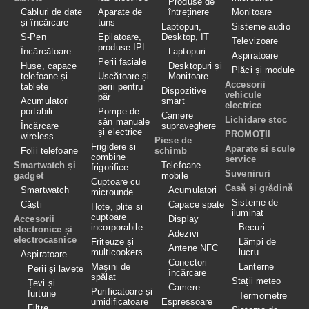
Produse de
Cabluri de date
Aparate de
întreținere
Monitoare
și încărcare
tuns
Laptopuri,
Sisteme audio
S-Pen
Epilatoare,
Desktop, IT
Televizoare
produse IPL
Încărcătoare
Laptopuri
Aspiratoare
Perii faciale
Huse, capace
Desktopuri și
Plăci și module
telefoane și
Uscătoare și
Monitoare
Accesorii
tablete
perii pentru
Dispozitive
vehicule
păr
Acumulatori
smart
electrice
portabili
Pompe de
Camere
Lichidare stoc
sân manuale
Încărcare
supraveghere
și electrice
PROMOȚII
wireless
Piese de
Frigidere si
Aparate si scule
Folii telefoane
schimb
combine
service
Smartwatch și
Telefoane
frigorifice
Suveniruri
gadget
mobile
Cuptoare cu
Casă și grădină
Smartwatch
Acumulatori
microunde
Sisteme de
Căști
Capace spate
Hote, plite si
iluminat
cuptoare
Accesorii
Display
incorporabile
Becuri
electronice și
Adezivi
electrocasnice
Friteuze și
Lămpi de
Antene NFC
multicookers
lucru
Aspiratoare
Conectori
Maşini de
Lanterne
Perii și lavete
încărcare
spălat
Stații meteo
Țevi și
Camere
Purificatoare și
furtune
Termometre
umidificatoare
Espressoare
Filtre