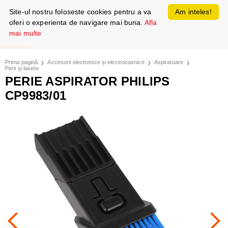
Site-ul nostru foloseste cookies pentru a va
Am inteles!
oferi o experienta de navigare mai buna.
Afla
mai multe
Prima pagină
Accesorii electronice și electrocasnice
Aspiratoare
Perii și lavete
PERIE ASPIRATOR PHILIPS
CP9983/01