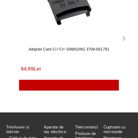
Adaptor Card CI / CI+ SAMSUNG 3709-001791
Rezerv
S9+, 
GALAX
64.99Lei
56.
Telefoane și
Aparate de
Telecomenzi
Cuptoare cu
tablete
ras electrice
microunde
Produse de