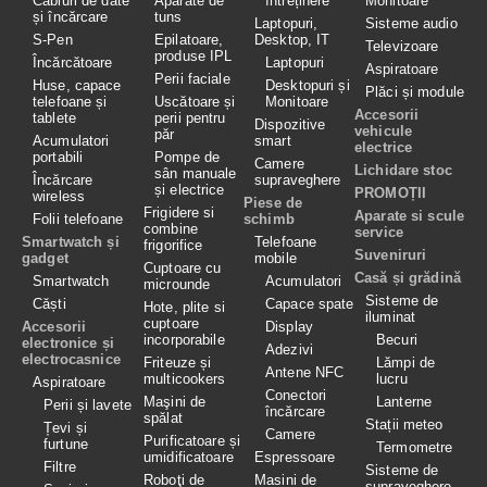
Cabluri de date
Aparate de
întreținere
Monitoare
și încărcare
tuns
Laptopuri,
Sisteme audio
S-Pen
Epilatoare,
Desktop, IT
Televizoare
produse IPL
Încărcătoare
Laptopuri
Aspiratoare
Perii faciale
Huse, capace
Desktopuri și
Plăci și module
telefoane și
Uscătoare și
Monitoare
Accesorii
tablete
perii pentru
Dispozitive
vehicule
păr
Acumulatori
smart
electrice
portabili
Pompe de
Camere
Lichidare stoc
sân manuale
Încărcare
supraveghere
și electrice
PROMOȚII
wireless
Piese de
Frigidere si
Aparate si scule
Folii telefoane
schimb
combine
service
Smartwatch și
Telefoane
frigorifice
Suveniruri
gadget
mobile
Cuptoare cu
Casă și grădină
Smartwatch
Acumulatori
microunde
Sisteme de
Căști
Capace spate
Hote, plite si
iluminat
cuptoare
Accesorii
Display
incorporabile
Becuri
electronice și
Adezivi
electrocasnice
Friteuze și
Lămpi de
Antene NFC
multicookers
lucru
Aspiratoare
Conectori
Maşini de
Lanterne
Perii și lavete
încărcare
spălat
Stații meteo
Țevi și
Camere
Purificatoare și
furtune
Termometre
umidificatoare
Espressoare
Filtre
Sisteme de
Roboţi de
Masini de
supraveghere