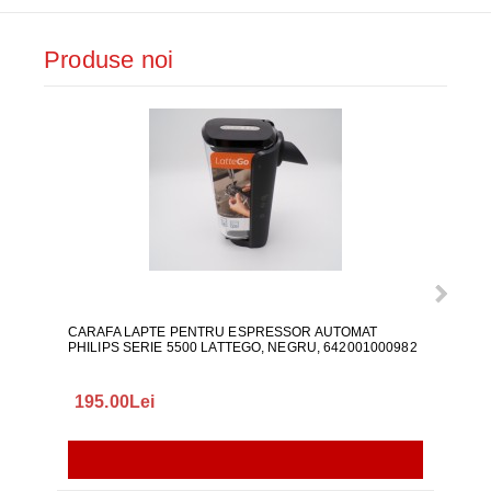
Produse noi
CARAFA LAPTE PENTRU ESPRESSOR AUTOMAT
ALI
PHILIPS SERIE 5500 LATTEGO, NEGRU, 642001000982
195.00Lei
418