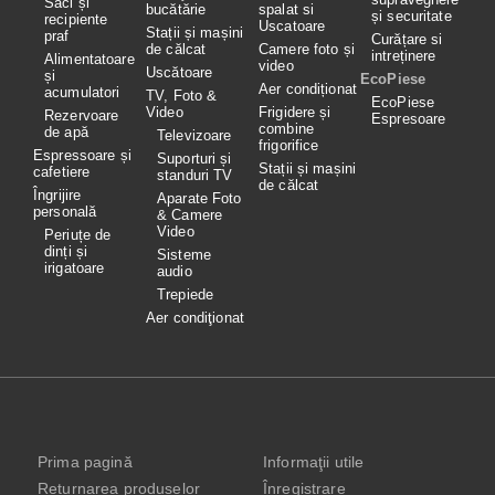
Saci și
bucătărie
spalat si
și securitate
recipiente
Uscatoare
Stații și mașini
praf
Curățare si
de călcat
Camere foto și
intreținere
Alimentatoare
video
Uscătoare
și
EcoPiese
Aer condiționat
acumulatori
TV, Foto &
EcoPiese
Video
Frigidere și
Rezervoare
Espresoare
combine
de apă
Televizoare
frigorifice
Espressoare și
Suporturi și
Stații și mașini
cafetiere
standuri TV
de călcat
Îngrijire
Aparate Foto
personală
& Camere
Video
Periuțe de
dinți și
Sisteme
irigatoare
audio
Trepiede
Aer condiţionat
Prima pagină
Informaţii utile
Returnarea produselor
Înregistrare