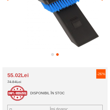
-26%
55.02Lei
74.84Lei
DISPONIBIL ÎN STOC
Îmi doresc