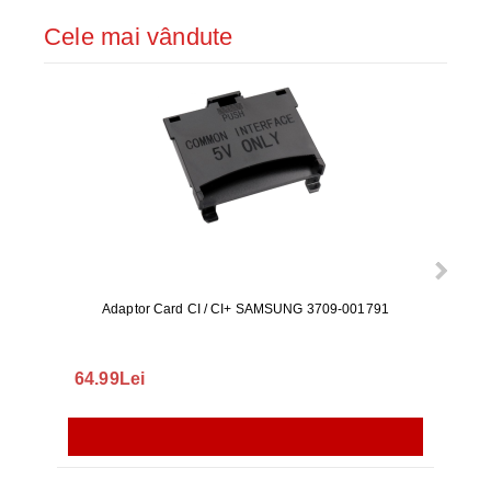
Cele mai vândute
Adaptor Card CI / CI+ SAMSUNG 3709-001791
Rezerv
S9+, 
GALAX
64.99Lei
56.