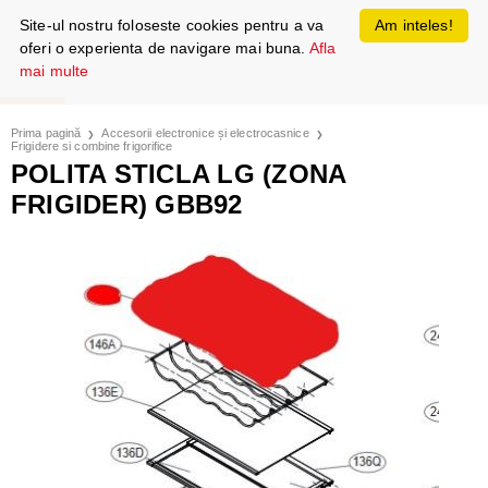
Site-ul nostru foloseste cookies pentru a va
Am inteles!
oferi o experienta de navigare mai buna.
Afla
mai multe
Prima pagină
Accesorii electronice și electrocasnice
Frigidere si combine frigorifice
POLITA STICLA LG (ZONA
FRIGIDER) GBB92