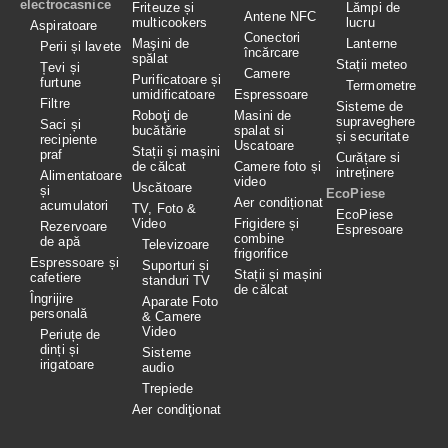
electrocasnice
Friteuze și
Lămpi de
Antene NFC
multicookers
lucru
Aspiratoare
Conectori
Maşini de
Lanterne
Perii și lavete
încărcare
spălat
Stații meteo
Țevi și
Camere
Purificatoare și
furtune
Termometre
umidificatoare
Espressoare
Filtre
Sisteme de
Roboţi de
Masini de
supraveghere
Saci și
bucătărie
spalat si
și securitate
recipiente
Uscatoare
Stații și mașini
praf
Curățare si
de călcat
Camere foto și
intreținere
Alimentatoare
video
Uscătoare
și
EcoPiese
Aer condiționat
acumulatori
TV, Foto &
EcoPiese
Video
Frigidere și
Rezervoare
Espresoare
combine
de apă
Televizoare
frigorifice
Espressoare și
Suporturi și
Stații și mașini
cafetiere
standuri TV
de călcat
Îngrijire
Aparate Foto
personală
& Camere
Video
Periuțe de
dinți și
Sisteme
irigatoare
audio
Trepiede
Aer condiţionat