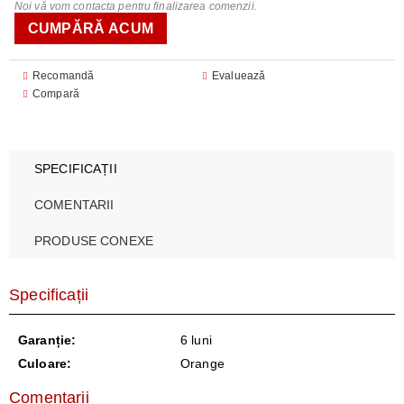
Noi vă vom contacta pentru finalizarea comenzii.
Recomandă
Evaluează
Compară
SPECIFICAȚII
COMENTARII
PRODUSE CONEXE
Specificații
Garanție:
6 luni
Culoare:
Orange
Comentarii