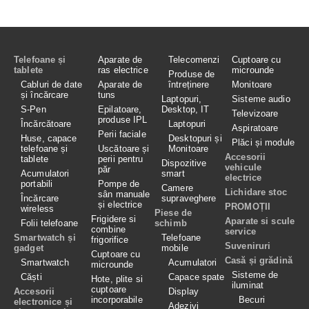
Telefoane și
Aparate de
Telecomenzi
Cuptoare cu
tablete
ras electrice
microunde
Produse de
Cabluri de date
Aparate de
întreținere
Monitoare
și încărcare
tuns
Laptopuri,
Sisteme audio
S-Pen
Epilatoare,
Desktop, IT
Televizoare
produse IPL
Încărcătoare
Laptopuri
Aspiratoare
Perii faciale
Huse, capace
Desktopuri și
Plăci și module
telefoane și
Uscătoare și
Monitoare
Accesorii
tablete
perii pentru
Dispozitive
vehicule
păr
Acumulatori
smart
electrice
portabili
Pompe de
Camere
Lichidare stoc
sân manuale
Încărcare
supraveghere
și electrice
PROMOȚII
wireless
Piese de
Frigidere si
Aparate si scule
Folii telefoane
schimb
combine
service
Smartwatch și
Telefoane
frigorifice
Suveniruri
gadget
mobile
Cuptoare cu
Casă și grădină
Smartwatch
Acumulatori
microunde
Sisteme de
Căști
Capace spate
Hote, plite si
iluminat
cuptoare
Accesorii
Display
incorporabile
Becuri
electronice și
Adezivi