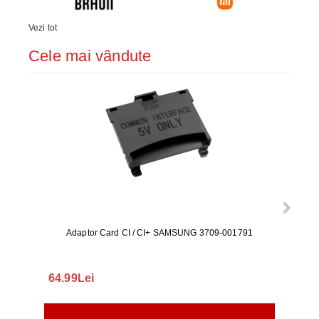
Vezi tot
Cele mai vândute
Adaptor Card CI / CI+ SAMSUNG 3709-001791
Rezerv
S9+, 
GALAX
64.99Lei
56.