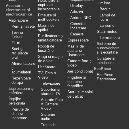
Hote, plite si
iluminat
cuptoare
Accesorii
Display
incorporabile
Becuri
electronice și
Adezivi
electrocasnice
Friteuze și
Lămpi de
Antene NFC
multicookers
lucru
Aspiratoare
Conectori
Maşini de
Lanterne
Perii și lavete
încărcare
spălat
Stații meteo
Țevi și
Camere
Purificatoare și
furtune
Termometre
umidificatoare
Espressoare
Filtre
Sisteme de
Roboţi de
Masini de
supraveghere
Saci și
bucătărie
spalat si
și securitate
recipiente
Uscatoare
Stații și mașini
praf
Curățare si
de călcat
Camere foto și
intreținere
Alimentatoare
video
Uscătoare
și
EcoPiese
Aer condiționat
acumulatori
TV, Foto &
EcoPiese
Video
Frigidere și
Rezervoare
Espresoare
combine
de apă
Televizoare
frigorifice
Espressoare și
Suporturi și
Stații și mașini
cafetiere
standuri TV
de călcat
Îngrijire
Aparate Foto
personală
& Camere
Video
Periuțe de
dinți și
Sisteme
irigatoare
audio
Trepiede