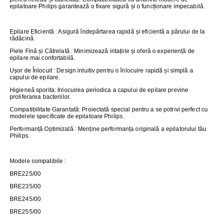
epilatoare
Philips
garantează
o
fixare
sigură
și
o
funcționare
impecabilă
.
Epilare
Eficient
ă
:
Asigură
îndep
ărtarea
rapidă
și
eficientă
a
părului
de la
rădăcină
.
Piele
Fină
și
Cătrelată
:
Minimizează
iritațiile
și
oferă
o
experiență
de
epilare
mai
confortabilă
.
Ușor
de
Înlocuit
: Design
intuitiv
pentru
o
înlocuire
rapid
ă
și
simplă
a
capului
de
epilare
.
Higieneă
sporita
:
Inlocuirea
periodica
a
capului
de
epilare
previne
proliferarea
bacteriilor
.
Compatibilitate
Garantată
:
Proiectată
special
pentru
a se
potrivi
perfect cu
modelele
specificate
de
epilatoare
Philips.
Performanță
Optimizată
:
Menține
performanța
originală
a
epilatorului
tău
Philips.
Modele
compatibile :
BRE225/00
BRE235/00
BRE245/00
BRE255/00