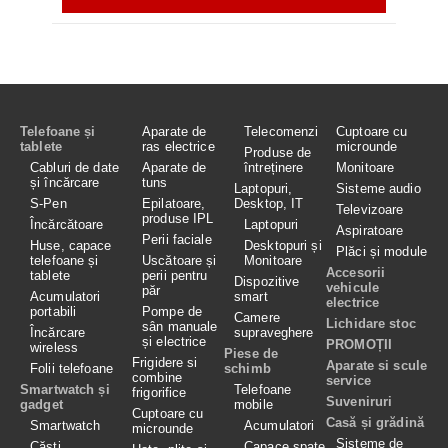
Telefoane și
Aparate de
Telecomenzi
Cuptoare cu
tablete
ras electrice
microunde
Produse de
Cabluri de date
Aparate de
întreținere
Monitoare
și încărcare
tuns
Laptopuri,
Sisteme audio
S-Pen
Epilatoare,
Desktop, IT
Televizoare
produse IPL
Încărcătoare
Laptopuri
Aspiratoare
Perii faciale
Huse, capace
Desktopuri și
Plăci și module
telefoane și
Uscătoare și
Monitoare
Accesorii
tablete
perii pentru
Dispozitive
vehicule
păr
Acumulatori
smart
electrice
portabili
Pompe de
Camere
Lichidare stoc
sân manuale
Încărcare
supraveghere
și electrice
PROMOȚII
wireless
Piese de
Frigidere si
Aparate si scule
Folii telefoane
schimb
combine
service
Smartwatch și
Telefoane
frigorifice
Suveniruri
gadget
mobile
Cuptoare cu
Casă și grădină
Smartwatch
Acumulatori
microunde
Sisteme de
Căști
Capace spate