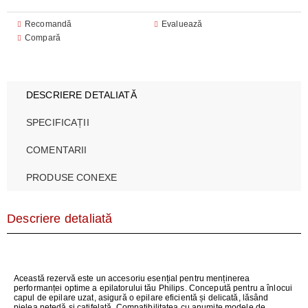
Recomandă
Evaluează
Compară
DESCRIERE DETALIATĂ
SPECIFICAȚII
COMENTARII
PRODUSE CONEXE
Descriere detaliată
Aceast
ă
rezervă
este
un
accesoriu
esențial
pentru
menținerea
performanței
optime a
epilatorului
tău
Philips.
Concepută
pentru
a
înlocui
capul de
epilare
uzat
,
asigur
ă
o
epilare
eficientă
și
delicată
,
lăs
ând
pielea
neted
ă
și
catifelată
.
Compatibilitatea
cu
anumite
modele
de