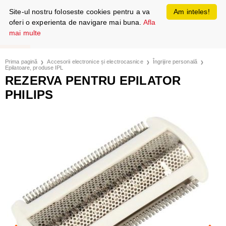
Site-ul nostru foloseste cookies pentru a va
Am inteles!
oferi o experienta de navigare mai buna.
Afla
mai multe
Prima pagină
Accesorii electronice și electrocasnice
Îngrijire personală
Epilatoare, produse IPL
REZERVA PENTRU EPILATOR
PHILIPS