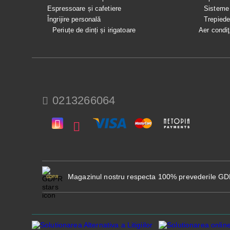
Espressoare și cafetiere
Sisteme
Îngrijire personală
Trepied
Periuțe de dinți și irigatoare
Aer condiţ
0213266064
Magazinul nostru respecta 100% prevederile G
GDPR