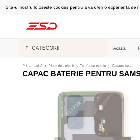
Site-ul nostru foloseste cookies pentru a va oferi o experienta de
CATEGORII
Acasă
TELEFOANE ȘI TABLETE
CABLURI DE
Prima pagină
Piese de schimb
Telefoane mobile
Capace spate
Telefoan
CAPAC BATERIE PENTRU SAMS
Espress
SMARTWATCH ȘI GADGET
S-PEN
SMARTWAT
Masini d
ACCESORII ELECTRONICE
ÎNCĂRCĂTO
CĂȘTI
ASPIRATOA
Camere f
ȘI ELECTROCASNICE
Aer cond
PIESE DE SCHIMB
HUSE, CAPA
ESPRESSOAR
Frigider
frigorific
LICHIDARE STOC
ACUMULATOR
ÎNGRIJIRE 
Stații și
Cuptoare
SUVENIRURI
ÎNCĂRCARE
FRIGIDERE 
Monitoa