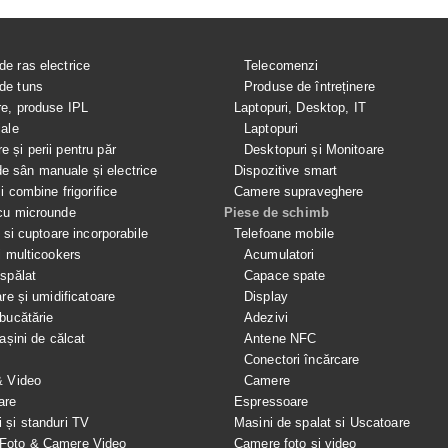
de ras electrice
Telecomenzi
de tuns
Produse de întreținere
re, produse IPL
Laptopuri, Desktop, IT
iale
Laptopuri
e și perii pentru păr
Desktopuri și Monitoare
 sân manuale și electrice
Dispozitive smart
si combine frigorifice
Camere supraveghere
cu microunde
Piese de schimb
e si cuptoare incorporabile
Telefoane mobile
i multicookers
Acumulatori
spălat
Capace spate
are și umidificatoare
Display
bucătărie
Adezivi
mașini de călcat
Antene NFC
Conectori încărcare
& Video
Camere
are
Espressoare
i și standuri TV
Masini de spalat si Uscatoare
 Foto & Camere Video
Camere foto și video