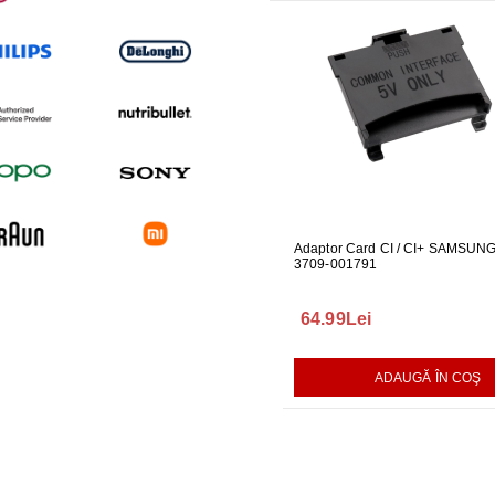
UARE PENTRU
GARNITURA HUBLOU MASINA DE
Adaptor Card CI / CI+ SAMSUN
GARNITUR
ALAT LG
SPALAT LG
3709-001791
SPALAT L
165.00Lei
64.99Lei
140.00L
AUGĂ ÎN COŞ
ADAUGĂ ÎN COŞ
ADAUGĂ ÎN COŞ