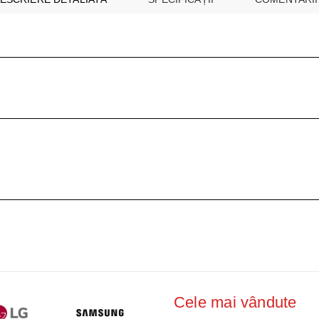
ŢIONAT
 DESKTOP, IT
E SMART
PRAVEGHERE
Cele mai vândute