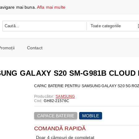
 navigare mai buna.
Afla mai multe
Promoții
Contact
 DATE ȘI ÎNCĂRCARE
e mobile
UNG GALAXY S20 SM-G981B CLOUD 
oare
CH
e spalat si Uscatoare
CAPAC BATERIE PENTRU SAMSUNG GALAXY S20 5G RO
ARE
RE
oto și video
Producător:
SAMSUNG
Cod:
GH82-21576C
iționat
CE TELEFOANE ȘI TABLETE
E ȘI CAFETIERE
e și combine
e
CAPACE BATERIE
MOBILE
I PORTABILI
PERSONALĂ
 mașini de călcat
COMANDĂ RAPIDĂ
 cu microunde
 WIRELESS
SI COMBINE FRIGORIFICE
Doar 4 câmpuri de completat
re