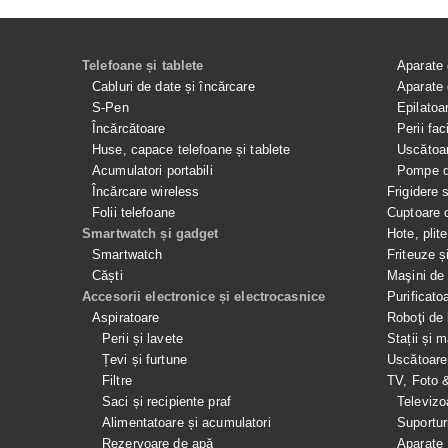
Telefoane și tablete
Aparate 
Cabluri de date și încărcare
Aparate 
S-Pen
Epilatoa
Încărcătoare
Perii fac
Huse, capace telefoane și tablete
Uscătoar
Acumulatori portabili
Pompe de
Încărcare wireless
Frigidere 
Folii telefoane
Cuptoare 
Smartwatch și gadget
Hote, plit
Smartwatch
Friteuze ș
Căști
Maşini de 
Accesorii electronice și electrocasnice
Purificato
Aspiratoare
Roboţi de 
Perii și lavete
Stații și 
Țevi și furtune
Uscătoare
Filtre
TV, Foto 
Saci și recipiente praf
Televizo
Alimentatoare și acumulatori
Suportur
Rezervoare de apă
Aparate