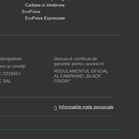
Curățare si intreținere
EcoPiese
EcoPiese Espresoare
denţialitate
Descarcă certificat de
garanție pentru accesorii
ni şi condiţii
REGULAMENTUL OFICIAL
C 0219551
AL CAMPANIEI „BLACK
C SAL
FRIDAY”
Informatiile mele personale