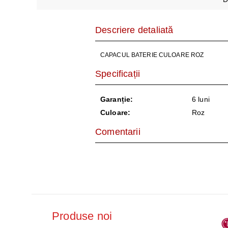
AER CONDI
LAPTOPURI,
Descriere detaliată
DISPOZITIV
CAPACUL BATERIE CULOARE ROZ
CAMERE SU
Specificații
Garanție:
6 luni
Culoare:
Roz
Comentarii
Produse noi