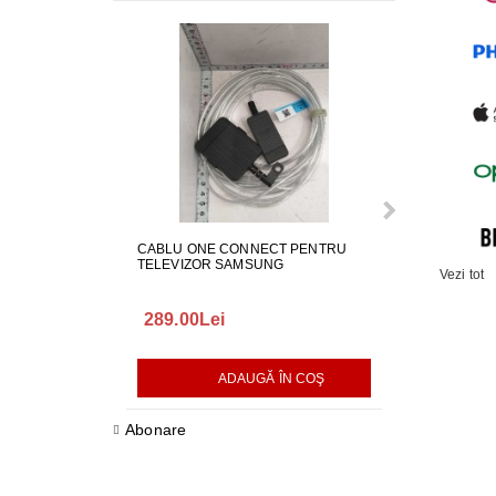
CABLU ONE CONNECT PENTRU
FURTUN EVAC
TELEVIZOR SAMSUNG
MASINA DE SP
Vezi tot
289.00Lei
75.00Lei
ADAUGĂ ÎN COŞ
AD
Abonare