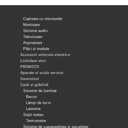
Cuptoare cu microunde
Monitoare
Sisteme audio
Televizoare
Aspiratoare
Plăci și module
Accesorii vehicule electrice
Lichidare stoc
PROMOȚII
Aparate si scule service
Suveniruri
Casă și grădină
Sisteme de iluminat
Becuri
Lămpi de lucru
Lanterne
Stații meteo
Termometre
Sisteme de supraveghere și securitate