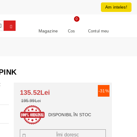
0213266064
RON
Am inteles!
0
Magazine
Cos
Contul meu
PINK
Z
-31%
135.52Lei
195.99Lei
DISPONIBIL ÎN STOC
Îmi doresc