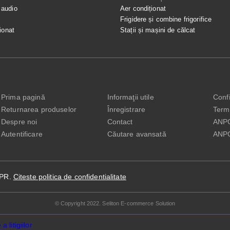
 audio
Aer condiționat
e
Frigidere și combine frigorifice
ionat
Stații și mașini de călcat
Prima pagină
Informaţii utile
Confi
Returnarea produselor
Înregistrare
Terme
Despre noi
Contact
ANP
Autentificare
Căutare avansată
ANP
DPR.
Citeste politica de confidentialitate
© Copyright 2022. Seliton E-commerce Solution