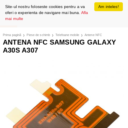
Site-ul nostru foloseste cookies pentru a va
Am inteles!
oferi o experienta de navigare mai buna.
Afla
mai multe
Prima pagină
Piese de schimb
Telefoane mobile
Antene NFC
ANTENA NFC SAMSUNG GALAXY
A30S A307