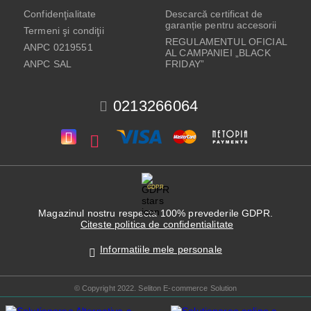
Confidenţialitate
Descarcă certificat de
garanție pentru accesorii
Termeni şi condiţii
REGULAMENTUL OFICIAL
ANPC 0219551
AL CAMPANIEI „BLACK
ANPC SAL
FRIDAY”
0213266064
GDPR
Magazinul nostru respecta 100% prevederile GDPR.
Citeste politica de confidentialitate
Informatiile mele personale
© Copyright 2022. Seliton E-commerce Solution