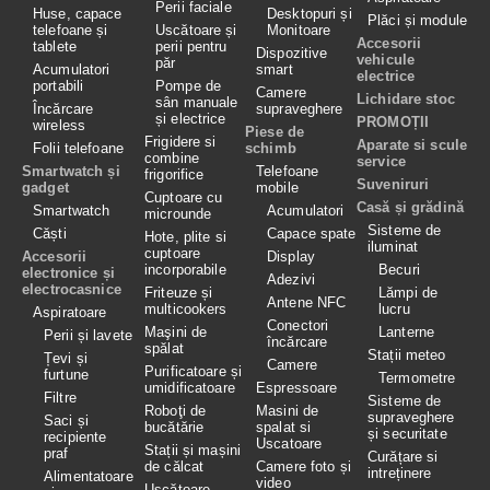
Perii faciale
Huse, capace
Desktopuri și
Plăci și module
telefoane și
Uscătoare și
Monitoare
Accesorii
tablete
perii pentru
Dispozitive
vehicule
păr
Acumulatori
smart
electrice
portabili
Pompe de
Camere
Lichidare stoc
sân manuale
Încărcare
supraveghere
și electrice
PROMOȚII
wireless
Piese de
Frigidere si
Aparate si scule
Folii telefoane
schimb
combine
service
Smartwatch și
Telefoane
frigorifice
Suveniruri
gadget
mobile
Cuptoare cu
Casă și grădină
Smartwatch
Acumulatori
microunde
Sisteme de
Căști
Capace spate
Hote, plite si
iluminat
cuptoare
Accesorii
Display
incorporabile
Becuri
electronice și
Adezivi
electrocasnice
Friteuze și
Lămpi de
Antene NFC
multicookers
lucru
Aspiratoare
Conectori
Maşini de
Lanterne
Perii și lavete
încărcare
spălat
Stații meteo
Țevi și
Camere
Purificatoare și
furtune
Termometre
umidificatoare
Espressoare
Filtre
Sisteme de
Roboţi de
Masini de
supraveghere
Saci și
bucătărie
spalat si
și securitate
recipiente
Uscatoare
Stații și mașini
praf
Curățare si
de călcat
Camere foto și
intreținere
Alimentatoare
video
Uscătoare