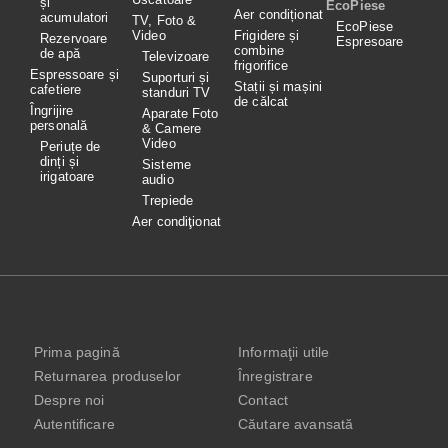
și
EcoPiese
Aer condiționat
acumulatori
TV, Foto &
EcoPiese
Video
Frigidere și
Rezervoare
Espresoare
combine
de apă
Televizoare
frigorifice
Espressoare și
Suporturi și
Stații și mașini
cafetiere
standuri TV
de călcat
Îngrijire
Aparate Foto
personală
& Camere
Video
Periuțe de
dinți și
Sisteme
irigatoare
audio
Trepiede
Aer condiţionat
Prima pagină
Informaţii utile
Returnarea produselor
Înregistrare
Despre noi
Contact
Autentificare
Căutare avansată