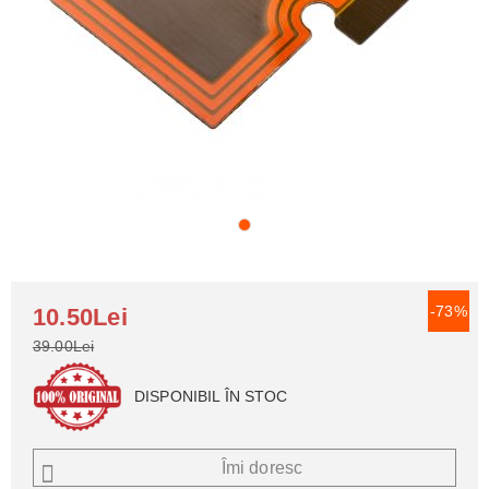
-73%
10.50Lei
39.00Lei
DISPONIBIL ÎN STOC
Îmi doresc