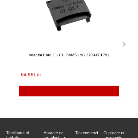
Adaptor Card CI / CI+ SAMSUNG 3709-001791
Rezerv
S9+, 
GALAX
64.99Lei
56.
Telefoane și
Aparate de
Telecomenzi
Cuptoare cu
tablete
ras electrice
microunde