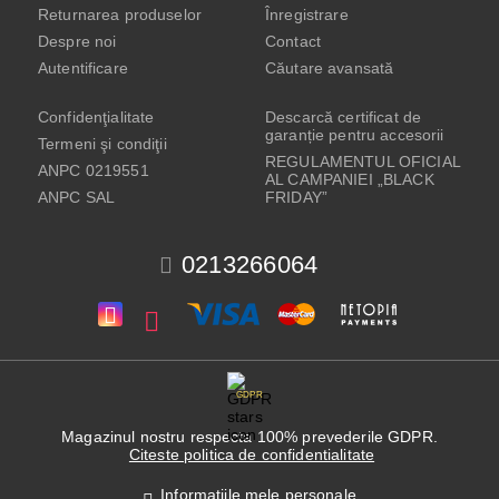
Returnarea produselor
Înregistrare
Despre noi
Contact
Autentificare
Căutare avansată
Confidenţialitate
Descarcă certificat de
garanție pentru accesorii
Termeni şi condiţii
REGULAMENTUL OFICIAL
ANPC 0219551
AL CAMPANIEI „BLACK
ANPC SAL
FRIDAY”
0213266064
GDPR
Magazinul nostru respecta 100% prevederile GDPR.
Citeste politica de confidentialitate
Informatiile mele personale