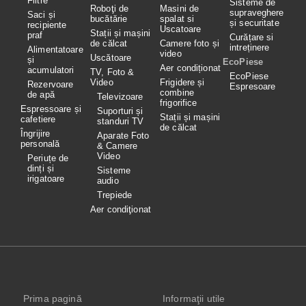
Filtre
Sisteme de
Roboţi de
Masini de
supraveghere
Saci și
bucătărie
spalat si
și securitate
recipiente
Uscatoare
Stații și mașini
praf
Curățare si
de călcat
Camere foto și
intreținere
Alimentatoare
video
Uscătoare
și
EcoPiese
Aer condiționat
acumulatori
TV, Foto &
EcoPiese
Video
Frigidere și
Rezervoare
Espresoare
combine
de apă
Televizoare
frigorifice
Espressoare și
Suporturi și
Stații și mașini
cafetiere
standuri TV
de călcat
Îngrijire
Aparate Foto
personală
& Camere
Video
Periuțe de
dinți și
Sisteme
irigatoare
audio
Trepiede
Aer condiţionat
Prima pagină
Informaţii utile