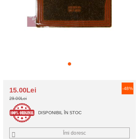
-48%
15.00Lei
29.00Lei
DISPONIBIL ÎN STOC
Îmi doresc