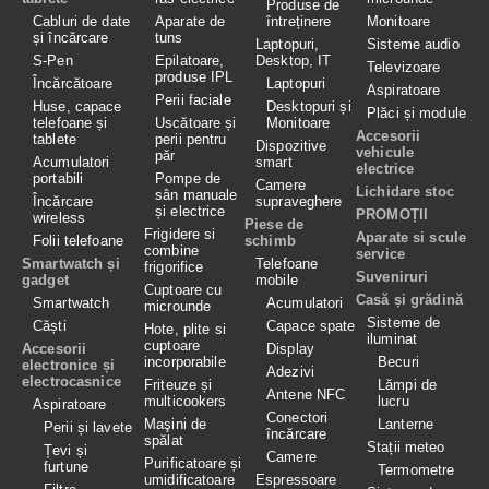
Produse de
Cabluri de date
Aparate de
întreținere
Monitoare
și încărcare
tuns
Laptopuri,
Sisteme audio
S-Pen
Epilatoare,
Desktop, IT
Televizoare
produse IPL
Încărcătoare
Laptopuri
Aspiratoare
Perii faciale
Huse, capace
Desktopuri și
Plăci și module
telefoane și
Uscătoare și
Monitoare
Accesorii
tablete
perii pentru
Dispozitive
vehicule
păr
Acumulatori
smart
electrice
portabili
Pompe de
Camere
Lichidare stoc
sân manuale
Încărcare
supraveghere
și electrice
PROMOȚII
wireless
Piese de
Frigidere si
Aparate si scule
Folii telefoane
schimb
combine
service
Smartwatch și
Telefoane
frigorifice
Suveniruri
gadget
mobile
Cuptoare cu
Casă și grădină
Smartwatch
Acumulatori
microunde
Sisteme de
Căști
Capace spate
Hote, plite si
iluminat
cuptoare
Accesorii
Display
incorporabile
Becuri
electronice și
Adezivi
electrocasnice
Friteuze și
Lămpi de
Antene NFC
multicookers
lucru
Aspiratoare
Conectori
Maşini de
Lanterne
Perii și lavete
încărcare
spălat
Stații meteo
Țevi și
Camere
Purificatoare și
furtune
Termometre
umidificatoare
Espressoare