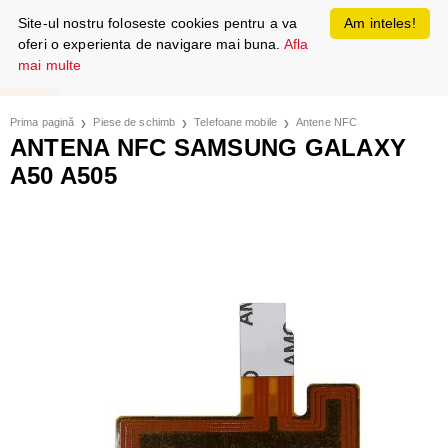
Site-ul nostru foloseste cookies pentru a va
Am inteles!
oferi o experienta de navigare mai buna.
Afla
mai multe
Prima pagină
Piese de schimb
Telefoane mobile
Antene NFC
ANTENA NFC SAMSUNG GALAXY
A50 A505