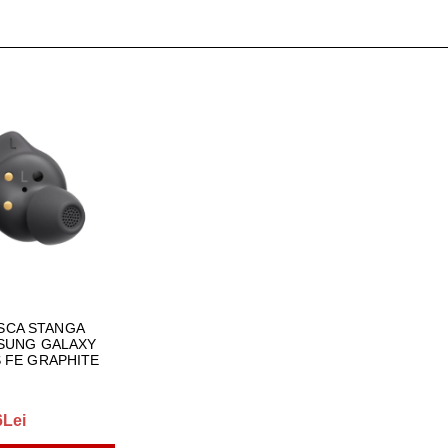
ŢIONAT
 DESKTOP, IT
E SMART
PRAVEGHERE
SCA STANGA
SUNG GALAXY
 FE GRAPHITE
6Lei