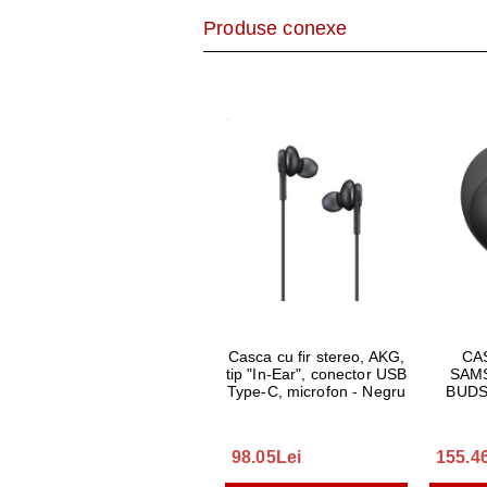
AER CONDI
Produse conexe
LAPTOPURI,
DISPOZITIV
CAMERE SU
Casca cu fir stereo, AKG,
CA
tip "In-Ear", conector USB
SAM
Type-C, microfon - Negru
BUDS
98.05Lei
155.4