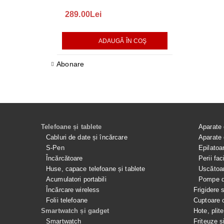
289.00Lei
75.00Lei
ADAUGĂ ÎN COŞ
AD
Abonare
Telefoane și tablete
Aparate 
Cabluri de date și încărcare
Aparate 
S-Pen
Epilatoa
Încărcătoare
Perii fac
Huse, capace telefoane și tablete
Uscătoar
Acumulatori portabili
Pompe de
Încărcare wireless
Frigidere 
Folii telefoane
Cuptoare 
Smartwatch și gadget
Hote, plit
Smartwatch
Friteuze ș