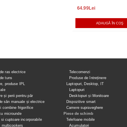
165.00Lei
64.99Lei
140.00L
AUGĂ ÎN COŞ
ADAUGĂ ÎN COŞ
ADAUGĂ ÎN COŞ
de ras electrice
Telecomenzi
de tuns
Produse de întreținere
re, produse IPL
Laptopuri, Desktop, IT
iale
Laptopuri
e și perii pentru păr
Desktopuri și Monitoare
 sân manuale și electrice
Dispozitive smart
si combine frigorifice
Camere supraveghere
cu microunde
Piese de schimb
e si cuptoare incorporabile
Telefoane mobile
i multicookers
Acumulatori