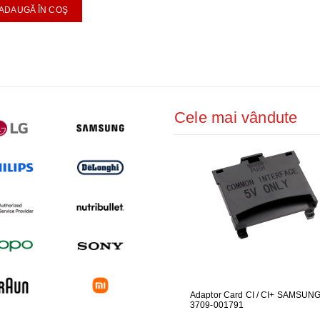
ADAUGĂ ÎN COŞ
Cele mai vândute
UARE PENTRU
GARNITURA HUBLOU MASINA DE
Adaptor Card CI / CI+ SAMSUN
GARNITUR
ALAT LG
SPALAT LG
3709-001791
SPALAT L