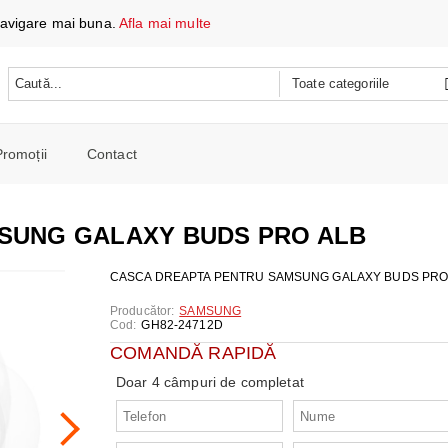
 navigare mai buna.
Afla mai multe
Promoții
Contact
 DATE ȘI ÎNCĂRCARE
e mobile
SUNG GALAXY BUDS PRO ALB
oare
CH
e spalat si Uscatoare
CASCA DREAPTA PENTRU SAMSUNG GALAXY BUDS PRO
ARE
RE
oto și video
Producător:
SAMSUNG
Cod:
GH82-24712D
iționat
CE TELEFOANE ȘI TABLETE
E ȘI CAFETIERE
COMANDĂ RAPIDĂ
e și combine
e
Doar 4 câmpuri de completat
I PORTABILI
PERSONALĂ
 mașini de călcat
 cu microunde
 WIRELESS
SI COMBINE FRIGORIFICE
re