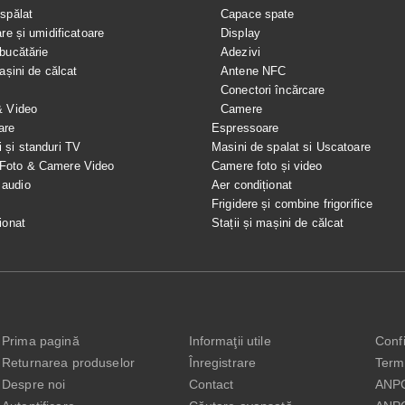
spălat
Capace spate
are și umidificatoare
Display
bucătărie
Adezivi
mașini de călcat
Antene NFC
Conectori încărcare
& Video
Camere
are
Espressoare
i și standuri TV
Masini de spalat si Uscatoare
 Foto & Camere Video
Camere foto și video
 audio
Aer condiționat
e
Frigidere și combine frigorifice
ionat
Stații și mașini de călcat
Prima pagină
Informaţii utile
Confi
Returnarea produselor
Înregistrare
Terme
Despre noi
Contact
ANP