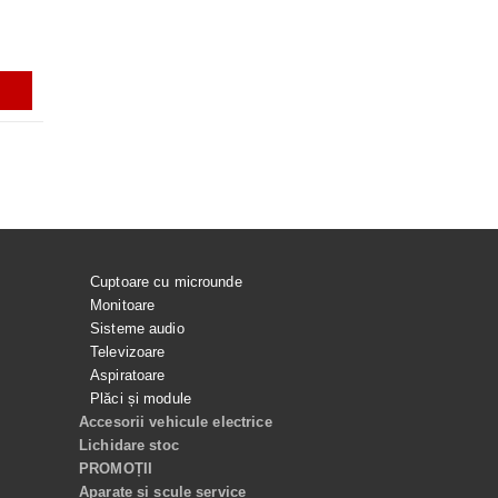
S24 ULTRA, GALAXY TAB S10
ULTRA
ei
56.99Lei
199.99Lei
129.99Lei
ADAUGĂ ÎN COŞ
ADAUGĂ ÎN COŞ
ADAUGĂ ÎN COŞ
ADAUGĂ ÎN C
Cuptoare cu microunde
Monitoare
Sisteme audio
Televizoare
Aspiratoare
Plăci și module
Accesorii vehicule electrice
Lichidare stoc
PROMOȚII
Aparate si scule service