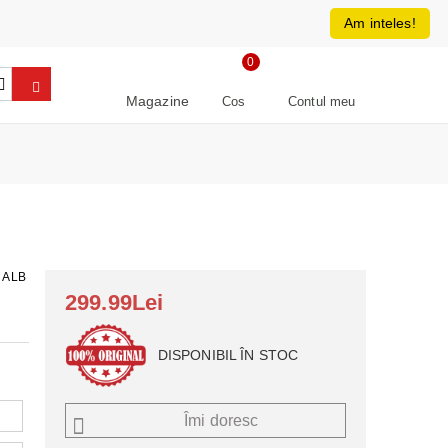
0213266064
RON
Am inteles!
0
Magazine
Cos
Contul meu
 ALB
299.99Lei
DISPONIBIL ÎN STOC
Îmi doresc