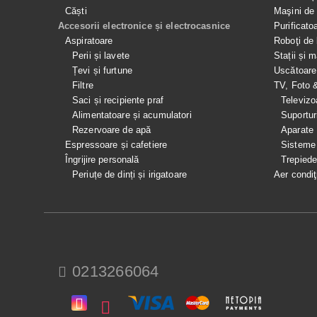
Căști
Maşini de 
Accesorii electronice și electrocasnice
Purificato
Aspiratoare
Roboţi de 
Perii și lavete
Stații și 
Țevi și furtune
Uscătoare
Filtre
TV, Foto 
Saci și recipiente praf
Televizo
Alimentatoare și acumulatori
Suportur
Rezervoare de apă
Aparate
Espressoare și cafetiere
Sisteme
Îngrijire personală
Trepied
Periuțe de dinți și irigatoare
Aer condiţ
0213266064