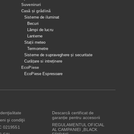
Suveniruri
Casă și grădină
Sisteme de iluminat
Becuri
Lămpi de lucru
Lanterne
Stații meteo
Termometre
Sisteme de supraveghere și securitate
Curățare si intreținere
EcoPiese
EcoPiese Espresoare
denţialitate
Descarcă certificat de
garanție pentru accesorii
ni şi condiţii
REGULAMENTUL OFICIAL
C 0219551
AL CAMPANIEI „BLACK