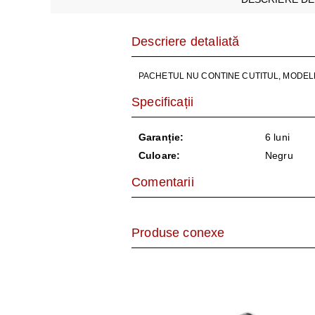
AER CONDI
LAPTOPURI,
Descriere detaliată
DISPOZITIV
PACHETUL NU CONTINE CUTITUL, MODELE CO
CAMERE SU
Specificații
Garanție:
6 luni
Culoare:
Negru
Comentarii
Produse conexe