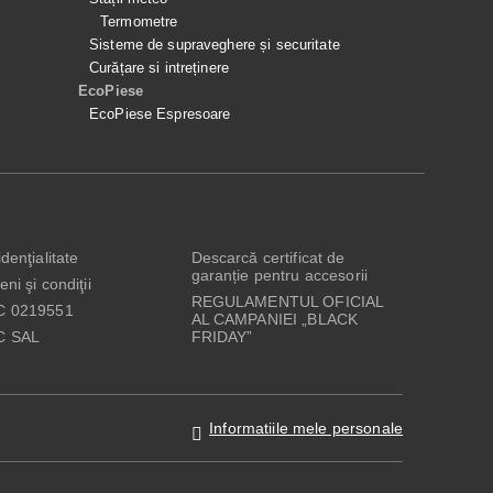
Termometre
Sisteme de supraveghere și securitate
Curățare si intreținere
EcoPiese
EcoPiese Espresoare
denţialitate
Descarcă certificat de
garanție pentru accesorii
ni şi condiţii
REGULAMENTUL OFICIAL
C 0219551
AL CAMPANIEI „BLACK
C SAL
FRIDAY”
Informatiile mele personale