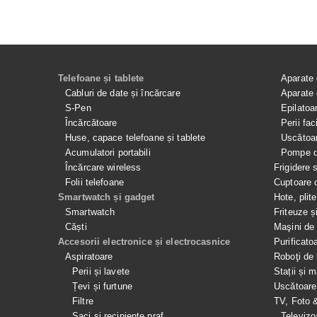
Telefoane și tablete
Aparate 
Cabluri de date și încărcare
Aparate 
S-Pen
Epilatoa
Încărcătoare
Perii fac
Huse, capace telefoane și tablete
Uscătoar
Acumulatori portabili
Pompe de
Încărcare wireless
Frigidere 
Folii telefoane
Cuptoare 
Smartwatch și gadget
Hote, plit
Smartwatch
Friteuze ș
Căști
Maşini de 
Accesorii electronice și electrocasnice
Purificato
Aspiratoare
Roboţi de 
Perii și lavete
Stații și 
Țevi și furtune
Uscătoare
Filtre
TV, Foto 
Saci și recipiente praf
Televizo