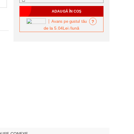
?
Avans pe gustul tău
de la
5.04Lei
/lună
USE CONEXE