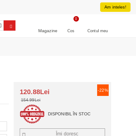
0213266064
RON
Am inteles!
0
Magazine
Cos
Contul meu
-22%
120.88Lei
154.99Lei
DISPONIBIL ÎN STOC
Îmi doresc