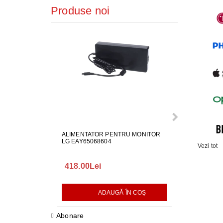
Produse noi
ALIMENTATOR PENTRU MONITOR
CABLU ONE C
LG EAY65068604
TELEVIZOR S
Vezi tot
418.00Lei
289.00Lei
ADAUGĂ ÎN COŞ
AD
Abonare