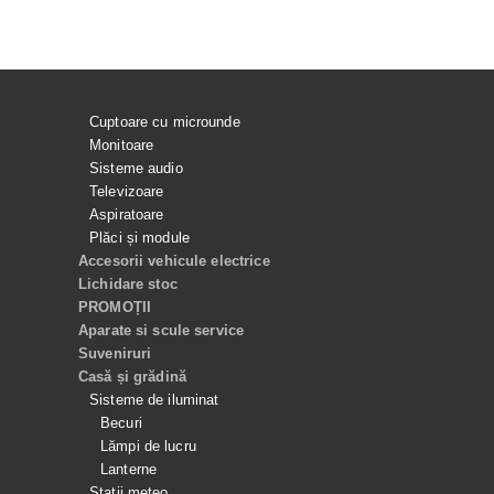
Cuptoare cu microunde
Monitoare
Sisteme audio
Televizoare
Aspiratoare
Plăci și module
Accesorii vehicule electrice
Lichidare stoc
PROMOȚII
Aparate si scule service
Suveniruri
Casă și grădină
Sisteme de iluminat
Becuri
Lămpi de lucru
Lanterne
Stații meteo