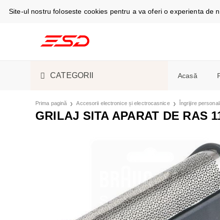
Site-ul nostru foloseste cookies pentru a va oferi o experienta de
CATEGORII
Acasă
TELEFOANE ȘI TABLETE
CABLURI DE
Prima pagină
Accesorii electronice și electrocasnice
Îngrijire persona
Telefoan
GRILAJ SITA APARAT DE RAS 1
Espress
SMARTWATCH ȘI GADGET
S-PEN
SMARTWAT
Masini d
ACCESORII ELECTRONICE
ÎNCĂRCĂTO
CĂȘTI
ASPIRATOA
Camere f
ȘI ELECTROCASNICE
Aer cond
PIESE DE SCHIMB
HUSE, CAPA
ESPRESSOAR
Frigider
frigorific
LICHIDARE STOC
ACUMULATOR
ÎNGRIJIRE 
Stații și
Cuptoare
SUVENIRURI
ÎNCĂRCARE
FRIGIDERE 
Monitoa