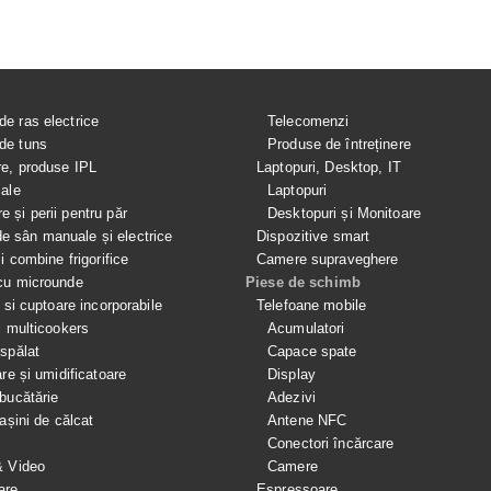
de ras electrice
Telecomenzi
de tuns
Produse de întreținere
re, produse IPL
Laptopuri, Desktop, IT
iale
Laptopuri
e și perii pentru păr
Desktopuri și Monitoare
 sân manuale și electrice
Dispozitive smart
si combine frigorifice
Camere supraveghere
cu microunde
Piese de schimb
e si cuptoare incorporabile
Telefoane mobile
i multicookers
Acumulatori
spălat
Capace spate
are și umidificatoare
Display
bucătărie
Adezivi
mașini de călcat
Antene NFC
Conectori încărcare
& Video
Camere
are
Espressoare