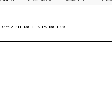
ŢIONAT
 DESKTOP, IT
E SMART
MPATIBILE: 130s-1, 140, 150, 150s-1, 835
PRAVEGHERE