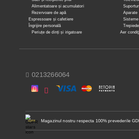
Alimentatoare și acumulatori
Suportur
Rezervoare de apă
Aparate
Espressoare și cafetiere
Sisteme
Îngrijire personală
Trepied
Periuțe de dinți și irigatoare
Aer condiţ
0213266064
Magazinul nostru respecta 100% prevederile G
GDPR