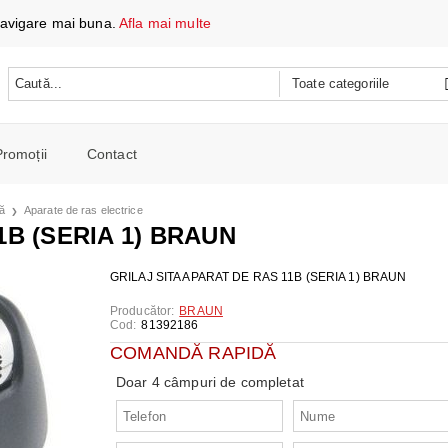
 navigare mai buna.
Afla mai multe
Promoții
Contact
 DATE ȘI ÎNCĂRCARE
lă
Aparate de ras electrice
e mobile
1B (SERIA 1) BRAUN
oare
CH
e spalat si Uscatoare
GRILAJ SITA APARAT DE RAS 11B (SERIA 1) BRAUN
ARE
RE
oto și video
Producător:
BRAUN
Cod:
81392186
iționat
CE TELEFOANE ȘI TABLETE
E ȘI CAFETIERE
COMANDĂ RAPIDĂ
e și combine
e
Doar 4 câmpuri de completat
I PORTABILI
PERSONALĂ
 mașini de călcat
 cu microunde
 WIRELESS
SI COMBINE FRIGORIFICE
re