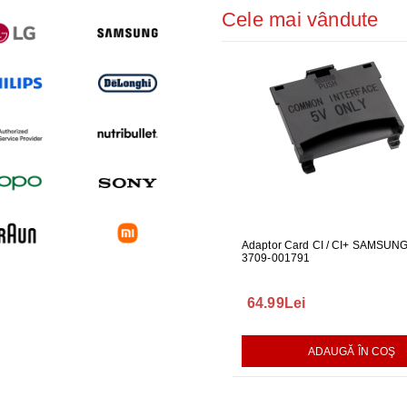
Cele mai vândute
ONNECT PENTRU
FURTUN EVACUARE PENTRU
Adaptor Card CI / CI+ SAMSUN
GARNITUR
AMSUNG
MASINA DE SPALAT LG
3709-001791
SPALAT L
75.00Lei
64.99Lei
165.00L
AUGĂ ÎN COŞ
ADAUGĂ ÎN COŞ
ADAUGĂ ÎN COŞ