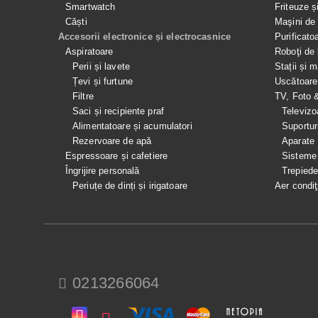
Smartwatch
Friteuze ș
Căști
Maşini de 
Accesorii electronice și electrocasnice
Purificato
Aspiratoare
Roboţi de 
Perii și lavete
Stații și 
Țevi și furtune
Uscătoare
Filtre
TV, Foto 
Saci și recipiente praf
Televizo
Alimentatoare și acumulatori
Suportur
Rezervoare de apă
Aparate
Espressoare și cafetiere
Sisteme
Îngrijire personală
Trepied
Periuțe de dinți și irigatoare
Aer condiţ
0213266064