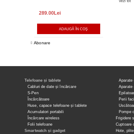
Vezi tot
289.00Lei
75.00Lei
ADAUGĂ ÎN COŞ
AD
Abonare
Telefoane și tablete
Aparate 
Cabluri de date și încărcare
Aparate 
S-Pen
Epilatoa
Încărcătoare
Perii fac
Huse, capace telefoane și tablete
Uscătoar
Acumulatori portabili
Pompe de
Încărcare wireless
Frigidere 
Folii telefoane
Cuptoare 
Smartwatch și gadget
Hote, plit