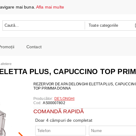
 navigare mai buna.
Afla mai multe
Promoții
Contact
 DATE ȘI ÎNCĂRCARE
afetiere
e mobile
ELETTA PLUS, CAPUCCINO TOP PRI
oare
CH
e spalat si Uscatoare
REZERVOR DE APA DELONGHI ELETTA PLUS, CAPUCCIN
TOP PRIMMA DONNA
ARE
RE
oto și video
Producător:
DE'LONGHI
iționat
Cod:
AS00007802
CE TELEFOANE ȘI TABLETE
E ȘI CAFETIERE
e și combine
COMANDĂ RAPIDĂ
e
I PORTABILI
PERSONALĂ
 mașini de călcat
Doar 4 câmpuri de completat
 cu microunde
 WIRELESS
SI COMBINE FRIGORIFICE
re