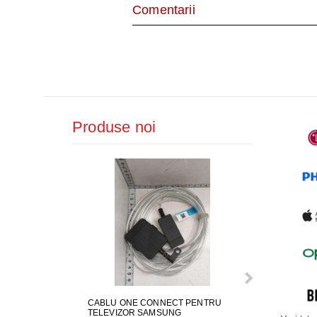
AER CONDI
Comentarii
LAPTOPURI,
DISPOZITIV
CAMERE SU
Produse noi
CABLU ONE CONNECT PENTRU
FURTUN EVAC
TELEVIZOR SAMSUNG
MASINA DE SP