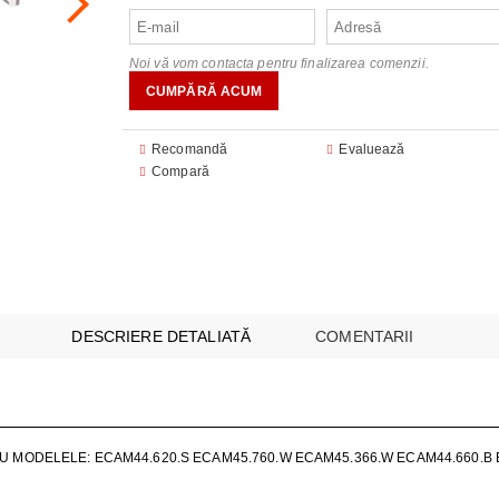
audio
FOANE
CU MICROUNDE
are
Noi vă vom contacta pentru finalizarea comenzii.
are
E SI CUPTOARE INCORPORABILE
 ILUMINAT
 module
I MULTICOOKERS
EO
Recomandă
Evaluează
Compară
SPĂLAT
 SUPRAVEGHERE ȘI SECURITATE
ESPRESOARE
ARE ȘI UMIDIFICATOARE
I INTREȚINERE
BUCĂTĂRIE
DESCRIERE DETALIATĂ
COMENTARII
AȘINI DE CĂLCAT
E
 VIDEO
U MODELELE: ECAM44.620.S ECAM45.760.W ECAM45.366.W ECAM44.660.