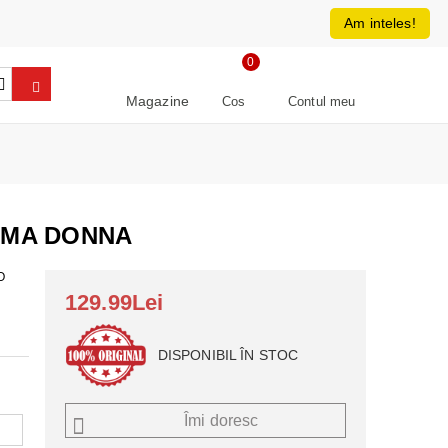
0213266064
RON
Am inteles!
0
Magazine
Cos
Contul meu
MMA DONNA
O
129.99Lei
DISPONIBIL ÎN STOC
Îmi doresc