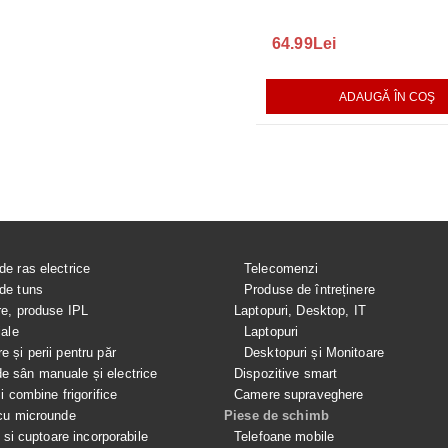
165.00Lei
64.99Lei
140.00L
AUGĂ ÎN COŞ
ADAUGĂ ÎN COŞ
ADAUGĂ ÎN COŞ
de ras electrice
Telecomenzi
de tuns
Produse de întreținere
re, produse IPL
Laptopuri, Desktop, IT
iale
Laptopuri
e și perii pentru păr
Desktopuri și Monitoare
 sân manuale și electrice
Dispozitive smart
si combine frigorifice
Camere supraveghere
cu microunde
Piese de schimb
e si cuptoare incorporabile
Telefoane mobile