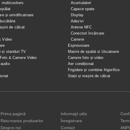
i multicookers
Acumulatori
spălat
Capace spate
are și umidificatoare
Display
bucătărie
Adezivi
mașini de călcat
Antene NFC
Conectori încărcare
& Video
Camere
are
Espressoare
i și standuri TV
Masini de spalat si Uscatoare
 Foto & Camere Video
Camere foto și video
 audio
Aer condiționat
e
Frigidere și combine frigorifice
ionat
Stații și mașini de călcat
Prima pagină
Informaţii utile
Confi
Returnarea produselor
Înregistrare
Terme
Despre noi
Contact
ANP