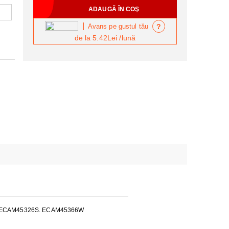
?
Avans pe gustul tău
de la
5.42Lei
/lună
B ECAM45326S. ECAM45366W