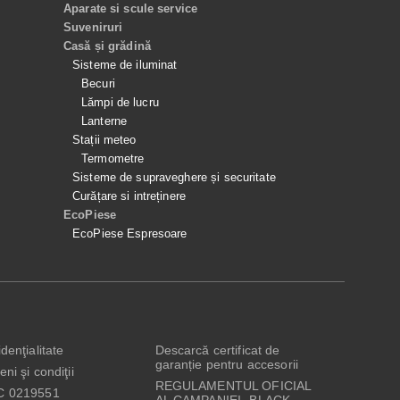
Aparate si scule service
Suveniruri
Casă și grădină
Sisteme de iluminat
Becuri
Lămpi de lucru
Lanterne
Stații meteo
Termometre
Sisteme de supraveghere și securitate
Curățare si intreținere
EcoPiese
EcoPiese Espresoare
denţialitate
Descarcă certificat de
garanție pentru accesorii
ni şi condiţii
REGULAMENTUL OFICIAL
C 0219551