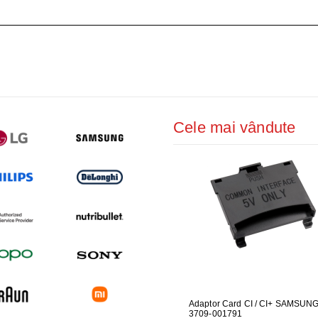
ŢIONAT
 DESKTOP, IT
E SMART
PRAVEGHERE
Cele mai vândute
UARE PENTRU
GARNITURA HUBLOU MASINA DE
Adaptor Card CI / CI+ SAMSUN
GARNITUR
ALAT LG
SPALAT LG
3709-001791
SPALAT L