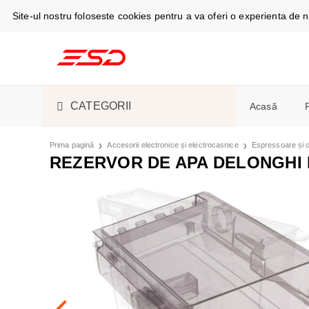
Site-ul nostru foloseste cookies pentru a va oferi o experienta de
CATEGORII
Acasă
TELEFOANE ȘI TABLETE
CABLURI DE
Prima pagină
Accesorii electronice și electrocasnice
Espressoare și c
Telefoan
REZERVOR DE APA DELONGHI 
Espress
SMARTWATCH ȘI GADGET
S-PEN
SMARTWAT
Masini d
ACCESORII ELECTRONICE
ÎNCĂRCĂTO
CĂȘTI
ASPIRATOA
Camere f
ȘI ELECTROCASNICE
Aer cond
PIESE DE SCHIMB
HUSE, CAPA
ESPRESSOAR
Frigider
frigorific
LICHIDARE STOC
ACUMULATOR
ÎNGRIJIRE 
Stații și
Cuptoare
SUVENIRURI
ÎNCĂRCARE
FRIGIDERE 
Monitoa