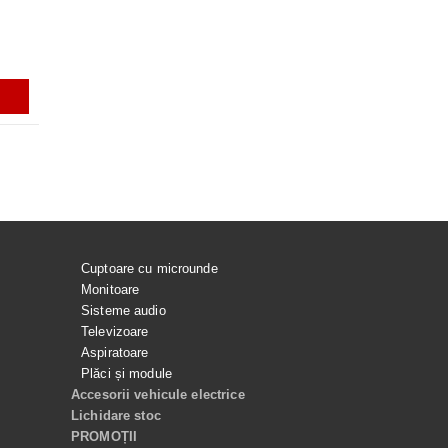
ULTRA, S9 FE, S9 FE+, S23 ULTRA,
ULTRA
S24 ULTRA, GALAXY TAB S10
ULTRA
ei
56.99Lei
199.99Lei
129.99Lei
ADAUGĂ ÎN COŞ
ADAUGĂ ÎN COŞ
ADAUGĂ ÎN COŞ
ADAUGĂ ÎN C
Cuptoare cu microunde
Monitoare
Sisteme audio
Televizoare
Aspiratoare
Plăci și module
Accesorii vehicule electrice
Lichidare stoc
PROMOȚII