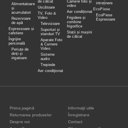
de călcat
Camere foto și
intreținere
Alimentatoare
video
Uscătoare
și
EcoPiese
Aer condiționat
acumulatori
TV, Foto &
EcoPiese
Video
Frigidere și
Rezervoare
Espresoare
combine
de apă
Televizoare
frigorifice
Espressoare și
Suporturi și
Stații și mașini
cafetiere
standuri TV
de călcat
Îngrijire
Aparate Foto
personală
& Camere
Video
Periuțe de
dinți și
Sisteme
irigatoare
audio
Trepiede
Aer condiţionat
Prima pagină
Informaţii utile
Returnarea produselor
Înregistrare
Despre noi
Contact