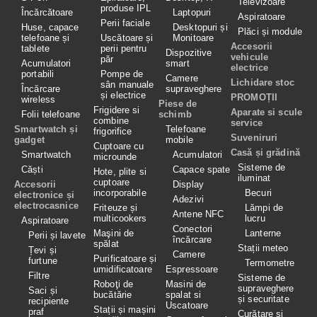
Televizoare
produse IPL
Încărcătoare
Laptopuri
Aspiratoare
Perii faciale
Huse, capace
Desktopuri și
Plăci și module
telefoane și
Uscătoare și
Monitoare
Accesorii
tablete
perii pentru
Dispozitive
vehicule
păr
Acumulatori
smart
electrice
portabili
Pompe de
Camere
Lichidare stoc
sân manuale
Încărcare
supraveghere
și electrice
PROMOȚII
wireless
Piese de
Frigidere si
Aparate si scule
Folii telefoane
schimb
combine
service
Smartwatch și
Telefoane
frigorifice
Suveniruri
gadget
mobile
Cuptoare cu
Casă și grădină
Smartwatch
Acumulatori
microunde
Sisteme de
Căști
Capace spate
Hote, plite si
iluminat
cuptoare
Accesorii
Display
incorporabile
Becuri
electronice și
Adezivi
electrocasnice
Friteuze și
Lămpi de
Antene NFC
multicookers
lucru
Aspiratoare
Conectori
Maşini de
Lanterne
Perii și lavete
încărcare
spălat
Stații meteo
Țevi și
Camere
Purificatoare și
furtune
Termometre
umidificatoare
Espressoare
Filtre
Sisteme de
Roboţi de
Masini de
supraveghere
Saci și
bucătărie
spalat si
și securitate
recipiente
Uscatoare
Stații și mașini
praf
Curățare si