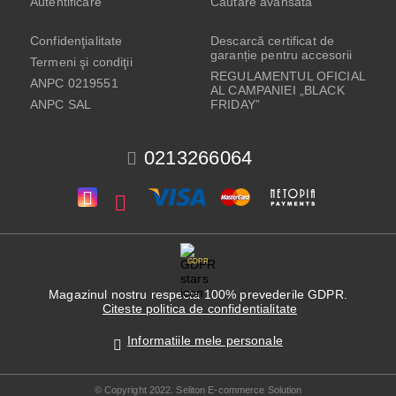
Autentificare
Căutare avansată
Confidenţialitate
Descarcă certificat de
garanție pentru accesorii
Termeni şi condiţii
REGULAMENTUL OFICIAL
ANPC 0219551
AL CAMPANIEI „BLACK
ANPC SAL
FRIDAY”
0213266064
GDPR
Magazinul nostru respecta 100% prevederile GDPR.
Citeste politica de confidentialitate
Informatiile mele personale
© Copyright 2022. Seliton E-commerce Solution