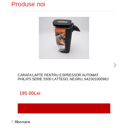
Produse noi
CARAFA LAPTE PENTRU ESPRESSOR AUTOMAT
ALI
PHILIPS SERIE 5500 LATTEGO, NEGRU, 642001000982
195.00Lei
418
Abonare