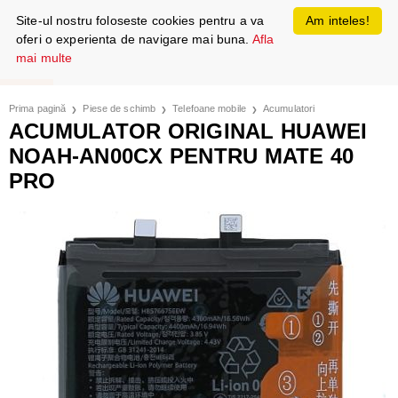
Site-ul nostru foloseste cookies pentru a va
Am inteles!
oferi o experienta de navigare mai buna.
Afla
mai multe
Prima pagină
Piese de schimb
Telefoane mobile
Acumulatori
ACUMULATOR ORIGINAL HUAWEI
NOAH-AN00CX PENTRU MATE 40
PRO