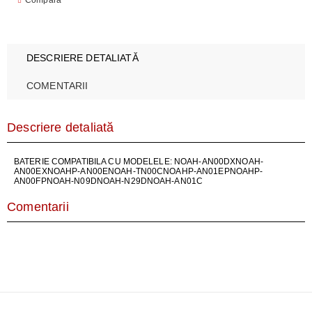
Compară
DESCRIERE DETALIATĂ
COMENTARII
Descriere detaliată
BATERIE COMPATIBILA CU MODELELE: NOAH-AN00DXNOAH-
AN00EXNOAHP-AN00ENOAH-TN00CNOAHP-AN01EPNOAHP-
AN00FPNOAH-N09DNOAH-N29DNOAH-AN01C
Comentarii