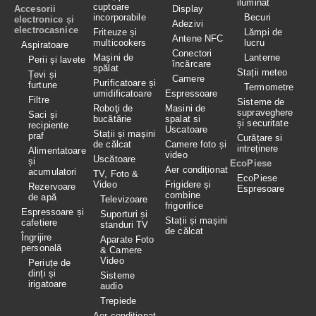
iluminat
cuptoare
Accesorii
Display
incorporabile
Becuri
electronice și
Adezivi
electrocasnice
Friteuze și
Lămpi de
Antene NFC
multicookers
lucru
Aspiratoare
Conectori
Maşini de
Lanterne
Perii și lavete
încărcare
spălat
Stații meteo
Țevi și
Camere
Purificatoare și
furtune
Termometre
umidificatoare
Espressoare
Filtre
Sisteme de
Roboţi de
Masini de
supraveghere
Saci și
bucătărie
spalat si
și securitate
recipiente
Uscatoare
Stații și mașini
praf
Curățare si
de călcat
Camere foto și
intreținere
Alimentatoare
video
Uscătoare
și
EcoPiese
Aer condiționat
acumulatori
TV, Foto &
EcoPiese
Video
Frigidere și
Rezervoare
Espresoare
combine
de apă
Televizoare
frigorifice
Espressoare și
Suporturi și
Stații și mașini
cafetiere
standuri TV
de călcat
Îngrijire
Aparate Foto
personală
& Camere
Video
Periuțe de
dinți și
Sisteme
irigatoare
audio
Trepiede
Aer condiţionat