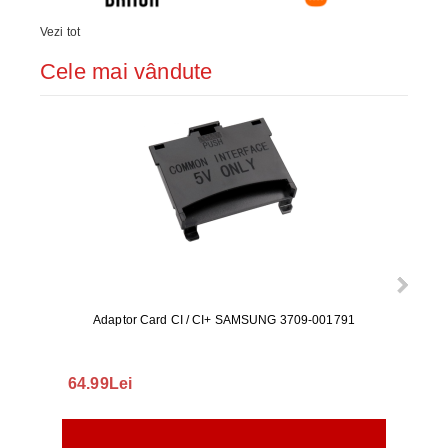
Vezi tot
Cele mai vândute
Adaptor Card CI / CI+ SAMSUNG 3709-001791
Rezerv
S9+, 
GALAX
64.99Lei
56.