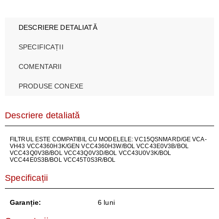
DESCRIERE DETALIATĂ
SPECIFICAȚII
COMENTARII
PRODUSE CONEXE
Descriere detaliată
FILTRUL ESTE COMPATIBIL CU MODELELE: VC15QSNMARD/GE VCA-
VH43 VCC4360H3K/GEN VCC4360H3W/BOL VCC43E0V3B/BOL
VCC43Q0V3B/BOL VCC43Q0V3D/BOL VCC43U0V3K/BOL
VCC44E0S3B/BOL VCC45T0S3R/BOL
Specificații
Garanție:
6 luni