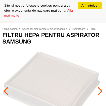
Site-ul nostru foloseste cookies pentru a va
Am inteles!
oferi o experienta de navigare mai buna.
Afla
mai multe
Prima pagină
Accesorii electronice și electrocasnice
Aspiratoare
Filtre
FILTRU HEPA PENTRU ASPIRATOR
SAMSUNG