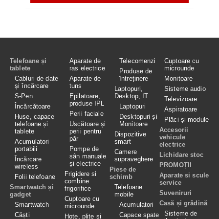
Telefoane și
Aparate de
Telecomenzi
Cuptoare cu
tablete
ras electrice
microunde
Produse de
Cabluri de date
Aparate de
întreținere
Monitoare
și încărcare
tuns
Laptopuri,
Sisteme audio
S-Pen
Epilatoare,
Desktop, IT
Televizoare
produse IPL
Încărcătoare
Laptopuri
Aspiratoare
Perii faciale
Huse, capace
Desktopuri și
Plăci și module
telefoane și
Uscătoare și
Monitoare
Accesorii
tablete
perii pentru
Dispozitive
vehicule
păr
Acumulatori
smart
electrice
portabili
Pompe de
Camere
Lichidare stoc
sân manuale
Încărcare
supraveghere
și electrice
PROMOȚII
wireless
Piese de
Frigidere si
Aparate si scule
Folii telefoane
schimb
combine
service
Smartwatch și
Telefoane
frigorifice
Suveniruri
gadget
mobile
Cuptoare cu
Casă și grădină
Smartwatch
Acumulatori
microunde
Sisteme de
Căști
Capace spate
Hote, plite si