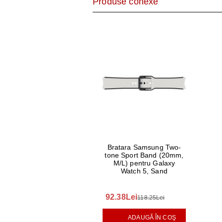
Produse conexe
AER CONDI
LAPTOPURI,
DISPOZITIV
CAMERE SU
Bratara Samsung Two-
tone Sport Band (20mm,
M/L) pentru Galaxy
Watch 5, Sand
92.38Lei
118.25Lei
ADAUGĂ ÎN COŞ