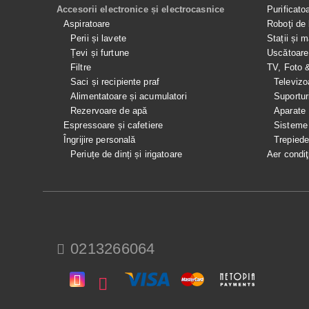
Accesorii electronice și electrocasnice
Purificato
Aspiratoare
Roboţi de 
Perii și lavete
Stații și 
Țevi și furtune
Uscătoare
Filtre
TV, Foto 
Saci și recipiente praf
Televizo
Alimentatoare și acumulatori
Suportur
Rezervoare de apă
Aparate
Espressoare și cafetiere
Sisteme
Îngrijire personală
Trepied
Periuțe de dinți și irigatoare
Aer condiţ
0213266064