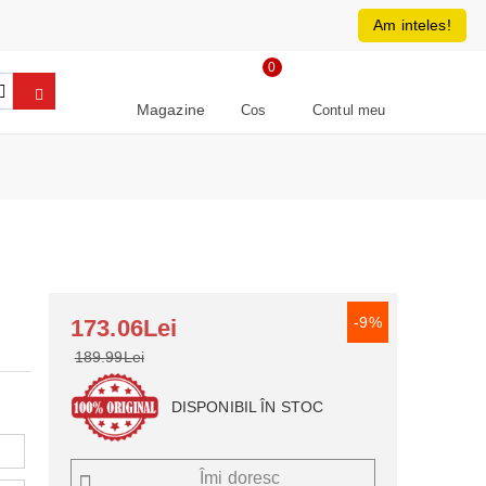
0213266064
RON
Am inteles!
0
Magazine
Cos
Contul meu
-9%
173.06Lei
189.99Lei
DISPONIBIL ÎN STOC
Îmi doresc