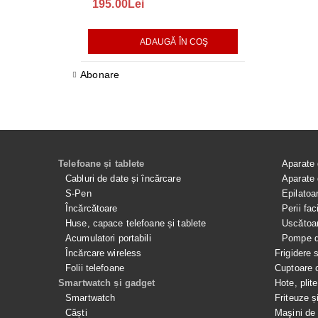
195.00Lei
418.00Lei
ADAUGĂ ÎN COŞ
AD
Abonare
Telefoane și tablete
Aparate 
Cabluri de date și încărcare
Aparate 
S-Pen
Epilatoa
Încărcătoare
Perii fac
Huse, capace telefoane și tablete
Uscătoar
Acumulatori portabili
Pompe de
Încărcare wireless
Frigidere 
Folii telefoane
Cuptoare 
Smartwatch și gadget
Hote, plit
Smartwatch
Friteuze ș
Căști
Maşini de 