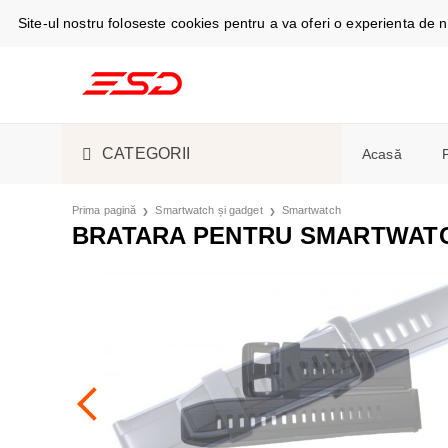
Site-ul nostru foloseste cookies pentru a va oferi o experienta de
CATEGORII
Acasă
TELEFOANE ȘI TABLETE
CABLURI DE
Prima pagină
Smartwatch și gadget
Smartwatch
Telefoan
BRATARA PENTRU SMARTWATC
Espress
SMARTWATCH ȘI GADGET
S-PEN
SMARTWAT
Masini d
ACCESORII ELECTRONICE
ÎNCĂRCĂTO
CĂȘTI
ASPIRATOA
Camere f
ȘI ELECTROCASNICE
Aer cond
PIESE DE SCHIMB
HUSE, CAPA
ESPRESSOAR
Frigider
frigorific
LICHIDARE STOC
ACUMULATOR
ÎNGRIJIRE 
Stații și
Cuptoare
SUVENIRURI
ÎNCĂRCARE
FRIGIDERE 
Monitoa