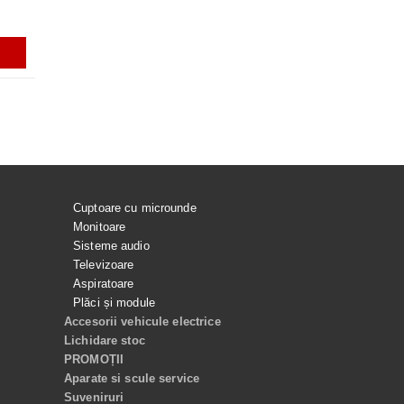
i
56.99Lei
165.00Lei
129.99Lei
ADAUGĂ ÎN COŞ
ADAUGĂ ÎN COŞ
ADAUGĂ ÎN COŞ
ADAUGĂ ÎN C
Cuptoare cu microunde
Monitoare
Sisteme audio
Televizoare
Aspiratoare
Plăci și module
Accesorii vehicule electrice
Lichidare stoc
PROMOȚII
Aparate si scule service
Suveniruri