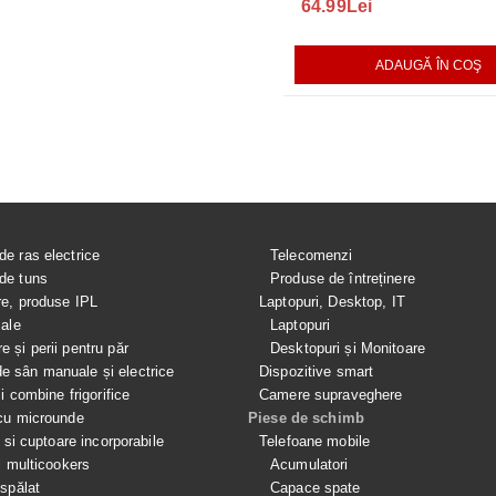
289.00Lei
64.99Lei
75.00Le
AUGĂ ÎN COŞ
ADAUGĂ ÎN COŞ
ADAUGĂ ÎN COŞ
de ras electrice
Telecomenzi
de tuns
Produse de întreținere
re, produse IPL
Laptopuri, Desktop, IT
iale
Laptopuri
e și perii pentru păr
Desktopuri și Monitoare
 sân manuale și electrice
Dispozitive smart
si combine frigorifice
Camere supraveghere
cu microunde
Piese de schimb
e si cuptoare incorporabile
Telefoane mobile
i multicookers
Acumulatori
spălat
Capace spate