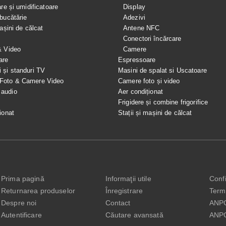
are și umidificatoare
Display
bucătărie
Adezivi
mașini de călcat
Antene NFC
Conectori încărcare
& Video
Camere
are
Espressoare
i și standuri TV
Masini de spalat si Uscatoare
 Foto & Camere Video
Camere foto și video
 audio
Aer condiționat
e
Frigidere și combine frigorifice
ionat
Stații și mașini de călcat
Prima pagină
Informaţii utile
Confi
Returnarea produselor
Înregistrare
Terme
Despre noi
Contact
ANP
Autentificare
Căutare avansată
ANP