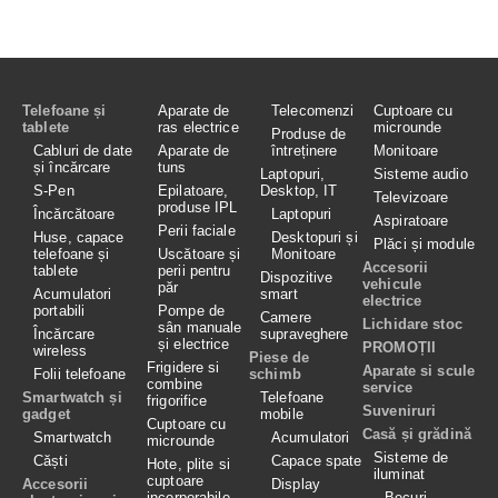
Telefoane și
Aparate de
Telecomenzi
Cuptoare cu
tablete
ras electrice
microunde
Produse de
Cabluri de date
Aparate de
întreținere
Monitoare
și încărcare
tuns
Laptopuri,
Sisteme audio
S-Pen
Epilatoare,
Desktop, IT
Televizoare
produse IPL
Încărcătoare
Laptopuri
Aspiratoare
Perii faciale
Huse, capace
Desktopuri și
Plăci și module
telefoane și
Uscătoare și
Monitoare
Accesorii
tablete
perii pentru
Dispozitive
vehicule
păr
Acumulatori
smart
electrice
portabili
Pompe de
Camere
Lichidare stoc
sân manuale
Încărcare
supraveghere
și electrice
PROMOȚII
wireless
Piese de
Frigidere si
Aparate si scule
Folii telefoane
schimb
combine
service
Smartwatch și
Telefoane
frigorifice
Suveniruri
gadget
mobile
Cuptoare cu
Casă și grădină
Smartwatch
Acumulatori
microunde
Sisteme de
Căști
Capace spate
Hote, plite si
iluminat
cuptoare
Accesorii
Display
incorporabile
Becuri