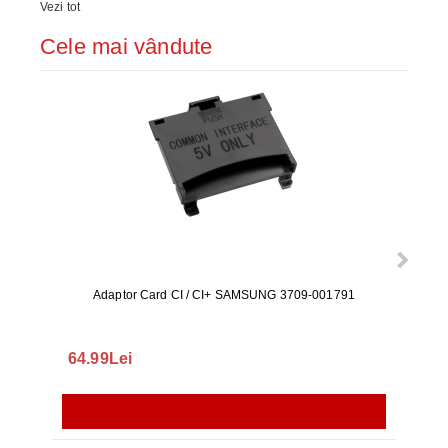
Vezi tot
Cele mai vândute
Adaptor Card CI / CI+ SAMSUNG 3709-001791
Rezerv
S9+, 
GALAX
64.99Lei
56.