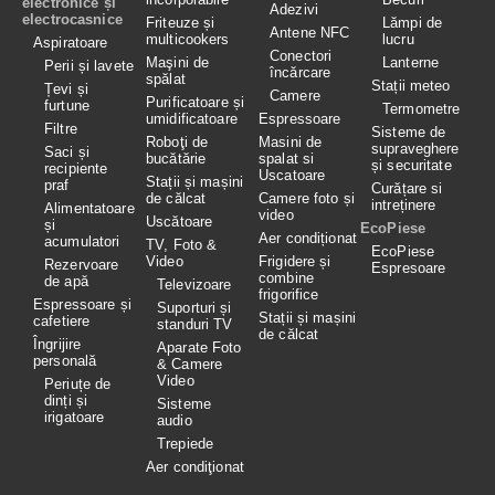
electronice și
Adezivi
electrocasnice
Friteuze și
Lămpi de
Antene NFC
multicookers
lucru
Aspiratoare
Conectori
Maşini de
Lanterne
Perii și lavete
încărcare
spălat
Stații meteo
Țevi și
Camere
Purificatoare și
furtune
Termometre
umidificatoare
Espressoare
Filtre
Sisteme de
Roboţi de
Masini de
supraveghere
Saci și
bucătărie
spalat si
și securitate
recipiente
Uscatoare
Stații și mașini
praf
Curățare si
de călcat
Camere foto și
intreținere
Alimentatoare
video
Uscătoare
și
EcoPiese
Aer condiționat
acumulatori
TV, Foto &
EcoPiese
Video
Frigidere și
Rezervoare
Espresoare
combine
de apă
Televizoare
frigorifice
Espressoare și
Suporturi și
Stații și mașini
cafetiere
standuri TV
de călcat
Îngrijire
Aparate Foto
personală
& Camere
Video
Periuțe de
dinți și
Sisteme
irigatoare
audio
Trepiede
Aer condiţionat