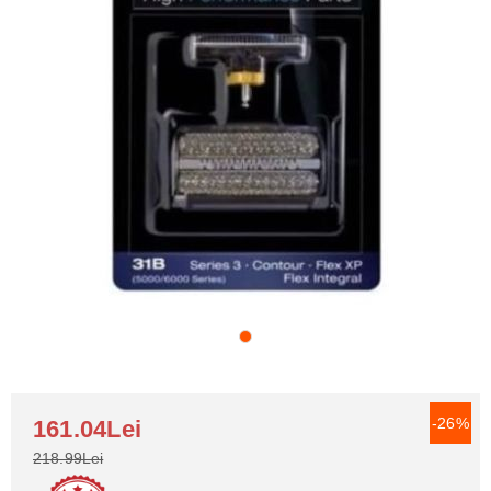
-26%
161.04Lei
218.99Lei