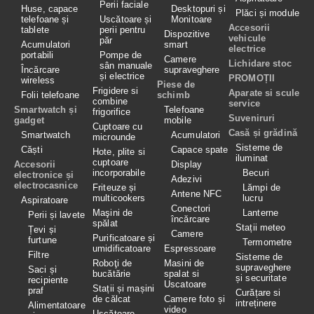
Perii faciale
Huse, capace
Desktopuri și
Plăci și module
telefoane și
Uscătoare și
Monitoare
Accesorii
tablete
perii pentru
Dispozitive
vehicule
păr
Acumulatori
smart
electrice
portabili
Pompe de
Camere
Lichidare stoc
sân manuale
Încărcare
supraveghere
și electrice
PROMOȚII
wireless
Piese de
Frigidere si
Aparate si scule
Folii telefoane
schimb
combine
service
Smartwatch și
Telefoane
frigorifice
Suveniruri
gadget
mobile
Cuptoare cu
Casă și grădină
Smartwatch
Acumulatori
microunde
Sisteme de
Căști
Capace spate
Hote, plite si
iluminat
cuptoare
Accesorii
Display
incorporabile
Becuri
electronice și
Adezivi
electrocasnice
Friteuze și
Lămpi de
Antene NFC
multicookers
lucru
Aspiratoare
Conectori
Maşini de
Lanterne
Perii și lavete
încărcare
spălat
Stații meteo
Țevi și
Camere
Purificatoare și
furtune
Termometre
umidificatoare
Espressoare
Filtre
Sisteme de
Roboţi de
Masini de
supraveghere
Saci și
bucătărie
spalat si
și securitate
recipiente
Uscatoare
Stații și mașini
praf
Curățare si
de călcat
Camere foto și
intreținere
Alimentatoare
video
Uscătoare