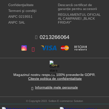
Confidenţialitate
Descarcă certificat de
garanție pentru accesorii
Termeni şi condiţii
REGULAMENTUL OFICIAL
ANPC 0219551
AL CAMPANIEI „BLACK
ANPC SAL
FRIDAY”
0213266064
GDPR
Magazinul nostru respecta 100% prevederile GDPR.
Citeste politica de confidentialitate
Informatiile mele personale
© Copyright 2022. Seliton E-commerce Solution