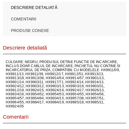
DESCRIERE DETALIATĂ
COMENTARII
PRODUSE CONEXE
Descriere detaliată
CULOARE: NEGRU, PRODUSUL DETINE FUNCTIE DE INCARCARE,
INCLUS DOAR CABLUL DE INCARCARE, PACHETUL NU CONTINE SI
INCARCATORUL DE PRIZA, COMPATIBIL CU MODELELE: HX9911/09,
HX9911/13, HX9911/39, HX9912/17, HX9912/51, HX9913/13,
HX9913/18, HX9913/38, HX9914/54, HX9914/57, HX9901/13,
HX9901/14, HX9903/11, HX9917/71, HX9924/14, HX9924/13,
HX9924/12, HX9903/12, HX9903/13, HX9903/19, HX9903/31,
HX9912/18, HX9924/15, HX9924/16, HX9924/17, HX9926/13,
HX9934/16, HX9954/52, HX9954/53, HX9954/55, HX9954/56,
HX9954/57, HX9954/64, HX9934/15, HX9957/38, HX9957/51,
HX9964/55, HX9984/17, HX9984/19, HX9985/18, HX9985/11,
HX9924/35
Comentarii