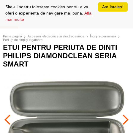
Site-ul nostru foloseste cookies pentru a va
Am inteles!
oferi o experienta de navigare mai buna.
Afla
mai multe
Prima pagină
Accesorii electronice și electrocasnice
Îngrijire personală
Periuțe de dinți și irigatoare
ETUI PENTRU PERIUTA DE DINTI
PHILIPS DIAMONDCLEAN SERIA
SMART