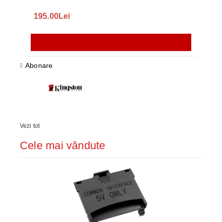
195.00Lei
418
Abonare
Vezi tot
Cele mai vândute