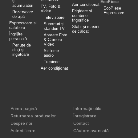
și
EcoPiese
Aer condiționat
acumulatori
TV, Foto &
EcoPiese
Video
Frigidere și
Rezervoare
Espresoare
combine
de apă
Televizoare
frigorifice
Espressoare și
Suporturi și
Stații și mașini
cafetiere
standuri TV
de călcat
Îngrijire
Aparate Foto
personală
& Camere
Video
Periuțe de
dinți și
Sisteme
irigatoare
audio
Trepiede
Aer condiţionat
Prima pagină
Informaţii utile
Returnarea produselor
Înregistrare
Despre noi
Contact
Autentificare
Căutare avansată