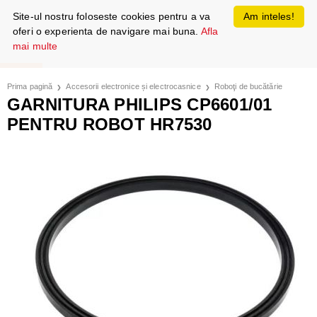
Site-ul nostru foloseste cookies pentru a va
Am inteles!
oferi o experienta de navigare mai buna.
Afla
mai multe
Prima pagină
Accesorii electronice și electrocasnice
Roboţi de bucătărie
GARNITURA PHILIPS CP6601/01
PENTRU ROBOT HR7530