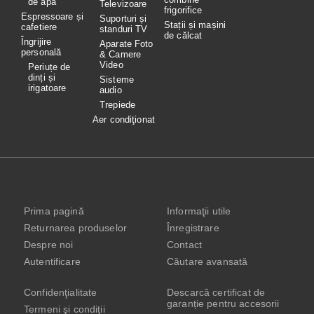
de apă
Televizoare
frigorifice
Espressoare și
Suporturi și
Stații și mașini
cafetiere
standuri TV
de călcat
Îngrijire
Aparate Foto
personală
& Camere
Video
Periuțe de
dinți și
Sisteme
irigatoare
audio
Trepiede
Aer condiţionat
Prima pagină
Informaţii utile
Returnarea produselor
Înregistrare
Despre noi
Contact
Autentificare
Căutare avansată
Confidenţialitate
Descarcă certificat de
garanție pentru accesorii
Termeni şi condiţii