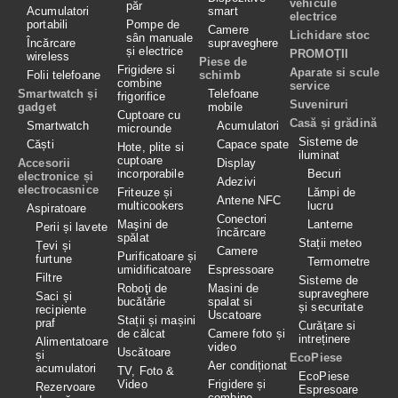
vehicule
păr
Acumulatori
smart
electrice
portabili
Pompe de
Camere
Lichidare stoc
sân manuale
Încărcare
supraveghere
și electrice
PROMOȚII
wireless
Piese de
Frigidere si
Aparate si scule
Folii telefoane
schimb
combine
service
Smartwatch și
Telefoane
frigorifice
Suveniruri
gadget
mobile
Cuptoare cu
Casă și grădină
Smartwatch
Acumulatori
microunde
Sisteme de
Căști
Capace spate
Hote, plite si
iluminat
cuptoare
Accesorii
Display
incorporabile
Becuri
electronice și
Adezivi
electrocasnice
Friteuze și
Lămpi de
Antene NFC
multicookers
lucru
Aspiratoare
Conectori
Maşini de
Lanterne
Perii și lavete
încărcare
spălat
Stații meteo
Țevi și
Camere
Purificatoare și
furtune
Termometre
umidificatoare
Espressoare
Filtre
Sisteme de
Roboţi de
Masini de
supraveghere
Saci și
bucătărie
spalat si
și securitate
recipiente
Uscatoare
Stații și mașini
praf
Curățare si
de călcat
Camere foto și
intreținere
Alimentatoare
video
Uscătoare
și
EcoPiese
Aer condiționat
acumulatori
TV, Foto &
EcoPiese
Video
Frigidere și
Rezervoare
Espresoare
combine