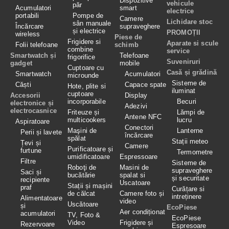
Dispozitive
vehicule
păr
Acumulatori
smart
electrice
portabili
Pompe de
Camere
Lichidare stoc
sân manuale
Încărcare
supraveghere
și electrice
PROMOȚII
wireless
Piese de
Frigidere si
Aparate si scule
Folii telefoane
schimb
combine
service
Smartwatch și
Telefoane
frigorifice
Suveniruri
gadget
mobile
Cuptoare cu
Casă și grădină
Smartwatch
Acumulatori
microunde
Sisteme de
Căști
Capace spate
Hote, plite si
iluminat
cuptoare
Accesorii
Display
incorporabile
Becuri
electronice și
Adezivi
electrocasnice
Friteuze și
Lămpi de
Antene NFC
multicookers
lucru
Aspiratoare
Conectori
Maşini de
Lanterne
Perii și lavete
încărcare
spălat
Stații meteo
Țevi și
Camere
Purificatoare și
furtune
Termometre
umidificatoare
Espressoare
Filtre
Sisteme de
Roboţi de
Masini de
supraveghere
Saci și
bucătărie
spalat si
și securitate
recipiente
Uscatoare
Stații și mașini
praf
Curățare si
de călcat
Camere foto și
intreținere
Alimentatoare
video
Uscătoare
și
EcoPiese
Aer condiționat
acumulatori
TV, Foto &
EcoPiese
Video
Frigidere și
Rezervoare
Espresoare