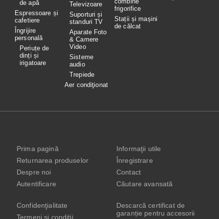
combine
de apă
Televizoare
frigorifice
Espressoare și
Suporturi și
Stații și mașini
cafetiere
standuri TV
de călcat
Îngrijire
Aparate Foto
personală
& Camere
Video
Periuțe de
dinți și
Sisteme
irigatoare
audio
Trepiede
Aer condiţionat
Prima pagină
Informaţii utile
Returnarea produselor
Înregistrare
Despre noi
Contact
Autentificare
Căutare avansată
Confidenţialitate
Descarcă certificat de
garanție pentru accesorii
Termeni şi condiţii