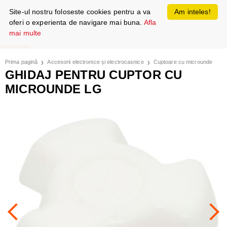
Site-ul nostru foloseste cookies pentru a va
Am inteles!
oferi o experienta de navigare mai buna.
Afla
mai multe
Prima pagină
Accesorii electronice și electrocasnice
Cuptoare cu microunde
GHIDAJ PENTRU CUPTOR CU
MICROUNDE LG