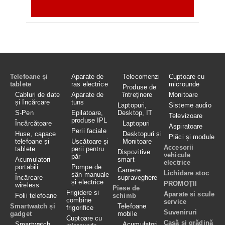
Telefoane și
Aparate de
Telecomenzi
Cuptoare cu
tablete
ras electrice
microunde
Produse de
Cabluri de date
Aparate de
întreținere
Monitoare
și încărcare
tuns
Laptopuri,
Sisteme audio
S-Pen
Epilatoare,
Desktop, IT
Televizoare
produse IPL
Încărcătoare
Laptopuri
Aspiratoare
Perii faciale
Huse, capace
Desktopuri și
Plăci și module
telefoane și
Uscătoare și
Monitoare
Accesorii
tablete
perii pentru
Dispozitive
vehicule
păr
Acumulatori
smart
electrice
portabili
Pompe de
Camere
Lichidare stoc
sân manuale
Încărcare
supraveghere
și electrice
PROMOȚII
wireless
Piese de
Frigidere si
Aparate si scule
Folii telefoane
schimb
combine
service
Smartwatch și
Telefoane
frigorifice
Suveniruri
gadget
mobile
Cuptoare cu
Casă și grădină
Smartwatch
Acumulatori