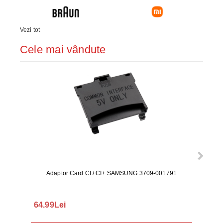
Vezi tot
Cele mai vândute
Adaptor Card CI / CI+ SAMSUNG 3709-001791
Rezerv
S9+, 
GALAX
64.99Lei
56.