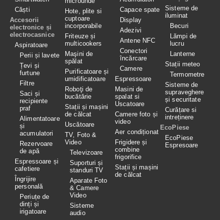
microunde
Sisteme de
Căști
Capace spate
Hote, plite si
iluminat
cuptoare
Accesorii
Display
incorporabile
Becuri
electronice și
Adezivi
electrocasnice
Friteuze și
Lămpi de
Antene NFC
multicookers
lucru
Aspiratoare
Conectori
Maşini de
Lanterne
Perii și lavete
încărcare
spălat
Stații meteo
Țevi și
Camere
Purificatoare și
furtune
Termometre
umidificatoare
Espressoare
Filtre
Sisteme de
Roboţi de
Masini de
supraveghere
Saci și
bucătărie
spalat si
și securitate
recipiente
Uscatoare
Stații și mașini
praf
Curățare si
de călcat
Camere foto și
intreținere
Alimentatoare
video
Uscătoare
și
EcoPiese
Aer condiționat
acumulatori
TV, Foto &
EcoPiese
Video
Frigidere și
Rezervoare
Espresoare
combine
de apă
Televizoare
frigorifice
Espressoare și
Suporturi și
Stații și mașini
cafetiere
standuri TV
de călcat
Îngrijire
Aparate Foto
personală
& Camere
Video
Periuțe de
dinți și
Sisteme
irigatoare
audio