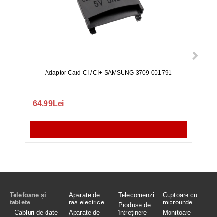
Adaptor Card CI / CI+ SAMSUNG 3709-001791
Rezerv
S9+, 
GALAX
64.99Lei
56.
Telefoane și
Aparate de
Telecomenzi
Cuptoare cu
tablete
ras electrice
microunde
Produse de
Cabluri de date
Aparate de
întreținere
Monitoare