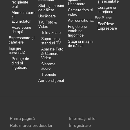
și securitate
recipiente
Uscatoare
Stații și mașini
praf
Curățare si
de călcat
Camere foto și
intreținere
Alimentatoare
video
Uscătoare
și
EcoPiese
Aer condiționat
acumulatori
TV, Foto &
EcoPiese
Video
Frigidere și
Rezervoare
Espresoare
combine
de apă
Televizoare
frigorifice
Espressoare și
Suporturi și
Stații și mașini
cafetiere
standuri TV
de călcat
Îngrijire
Aparate Foto
personală
& Camere
Video
Periuțe de
dinți și
Sisteme
irigatoare
audio
Trepiede
Aer condiţionat
Prima pagină
Informaţii utile
Returnarea produselor
Înregistrare