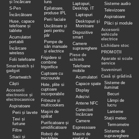
și încărcare
tuns
Laptopuri,
Sisteme audio
S-Pen
Epilatoare,
Desktop, IT
Televizoare
produse IPL
Încărcătoare
Laptopuri
Aspiratoare
Perii faciale
Huse, capace
Desktopuri și
Plăci și module
telefoane și
Uscătoare și
Monitoare
Accesorii
tablete
perii pentru
Dispozitive
vehicule
păr
Acumulatori
smart
electrice
portabili
Pompe de
Camere
Lichidare stoc
sân manuale
Încărcare
supraveghere
și electrice
PROMOȚII
wireless
Piese de
Frigidere si
Aparate si scule
Folii telefoane
schimb
combine
service
Smartwatch și
Telefoane
frigorifice
Suveniruri
gadget
mobile
Cuptoare cu
Casă și grădină
Smartwatch
Acumulatori
microunde
Sisteme de
Căști
Capace spate
Hote, plite si
iluminat
cuptoare
Accesorii
Display
incorporabile
Becuri
electronice și
Adezivi
electrocasnice
Friteuze și
Lămpi de
Antene NFC
multicookers
lucru
Aspiratoare
Conectori
Maşini de
Lanterne
Perii și lavete
încărcare
spălat
Stații meteo
Țevi și
Camere
Purificatoare și
furtune
Termometre
umidificatoare
Espressoare
Filtre
Sisteme de
Roboţi de
Masini de
supraveghere
Saci și
bucătărie
spalat si