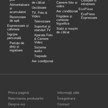
Curățare si
de călcat
Camere foto și
intreținere
Alimentatoare
video
Uscătoare
și
EcoPiese
Aer condiționat
acumulatori
TV, Foto &
EcoPiese
Video
Frigidere și
Rezervoare
Espresoare
combine
de apă
Televizoare
frigorifice
Espressoare și
Suporturi și
Stații și mașini
cafetiere
standuri TV
de călcat
Îngrijire
Aparate Foto
personală
& Camere
Video
Periuțe de
dinți și
Sisteme
irigatoare
audio
Trepiede
Aer condiţionat
Prima pagină
Informaţii utile
Returnarea produselor
Înregistrare
Despre noi
Contact