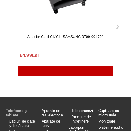
Adaptor Card CI / CI+ SAMSUNG 3709-001791
Rezerv
S9+, 
GALAX
64.99Lei
56.
Telefoane și
Aparate de
Telecomenzi
Cuptoare cu
tablete
ras electrice
microunde
Produse de
Cabluri de date
Aparate de
întreținere
Monitoare
și încărcare
tuns
Laptopuri,
Sisteme audio