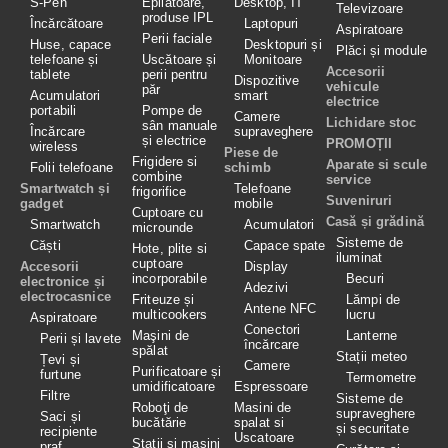
S-Pen
Epilatoare,
Desktop, IT
Televizoare
produse IPL
Încărcătoare
Laptopuri
Aspiratoare
Perii faciale
Huse, capace
Desktopuri și
Plăci și module
telefoane și
Uscătoare și
Monitoare
Accesorii
tablete
perii pentru
Dispozitive
vehicule
păr
Acumulatori
smart
electrice
portabili
Pompe de
Camere
Lichidare stoc
sân manuale
Încărcare
supraveghere
și electrice
PROMOȚII
wireless
Piese de
Frigidere si
Aparate si scule
Folii telefoane
schimb
combine
service
Smartwatch și
Telefoane
frigorifice
Suveniruri
gadget
mobile
Cuptoare cu
Casă și grădină
Smartwatch
Acumulatori
microunde
Sisteme de
Căști
Capace spate
Hote, plite si
iluminat
cuptoare
Accesorii
Display
incorporabile
Becuri
electronice și
Adezivi
electrocasnice
Friteuze și
Lămpi de
Antene NFC
multicookers
lucru
Aspiratoare
Conectori
Maşini de
Lanterne
Perii și lavete
încărcare
spălat
Stații meteo
Țevi și
Camere
Purificatoare și
furtune
Termometre
umidificatoare
Espressoare
Filtre
Sisteme de
Roboţi de
Masini de
supraveghere
Saci și
bucătărie
spalat si
și securitate
recipiente
Uscatoare
Stații și mașini
praf