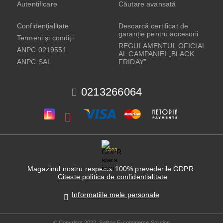
Autentificare
Căutare avansată
Confidenţialitate
Descarcă certificat de
garanție pentru accesorii
Termeni şi condiţii
REGULAMENTUL OFICIAL
ANPC 0219551
AL CAMPANIEI „BLACK
ANPC SAL
FRIDAY”
0213266064
GDPR
Magazinul nostru respecta 100% prevederile GDPR.
Citeste politica de confidentialitate
Informatiile mele personale
© Copyright 2022. Seliton E-commerce Solution