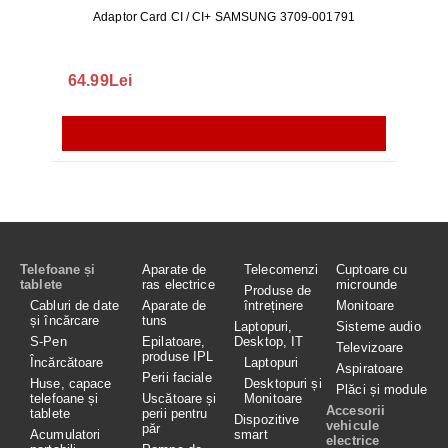
Adaptor Card CI / CI+ SAMSUNG 3709-001791
Rezerv
S9+, 
GALAX
64.99Lei
56.
Telefoane și
Aparate de
Telecomenzi
Cuptoare cu
tablete
ras electrice
microunde
Produse de
Cabluri de date
Aparate de
întreținere
Monitoare
și încărcare
tuns
Laptopuri,
Sisteme audio
S-Pen
Epilatoare,
Desktop, IT
Televizoare
produse IPL
Încărcătoare
Laptopuri
Aspiratoare
Perii faciale
Huse, capace
Desktopuri și
Plăci și module
telefoane și
Uscătoare și
Monitoare
Accesorii
tablete
perii pentru
Dispozitive
vehicule
păr
Acumulatori
smart
electrice