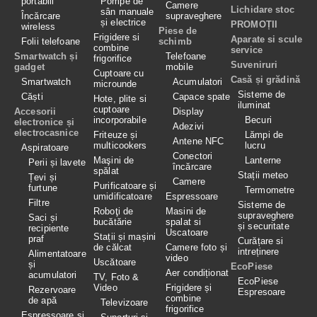
portabili
Pompe de
Camere
Lichidare stoc
sân manuale
Încărcare
supraveghere
și electrice
PROMOȚII
wireless
Piese de
Frigidere si
Aparate si scule
Folii telefoane
schimb
combine
service
Smartwatch și
Telefoane
frigorifice
Suveniruri
gadget
mobile
Cuptoare cu
Casă și grădină
Smartwatch
Acumulatori
microunde
Sisteme de
Căști
Capace spate
Hote, plite si
iluminat
cuptoare
Accesorii
Display
incorporabile
Becuri
electronice și
Adezivi
electrocasnice
Friteuze și
Lămpi de
Antene NFC
multicookers
lucru
Aspiratoare
Conectori
Maşini de
Lanterne
Perii și lavete
încărcare
spălat
Stații meteo
Țevi și
Camere
Purificatoare și
furtune
Termometre
umidificatoare
Espressoare
Filtre
Sisteme de
Roboţi de
Masini de
supraveghere
Saci și
bucătărie
spalat si
și securitate
recipiente
Uscatoare
Stații și mașini
praf
Curățare si
de călcat
Camere foto și
intreținere
Alimentatoare
video
Uscătoare
și
EcoPiese
Aer condiționat
acumulatori
TV, Foto &
EcoPiese
Video
Frigidere și
Rezervoare
Espresoare
combine
de apă
Televizoare
frigorifice
Espressoare și