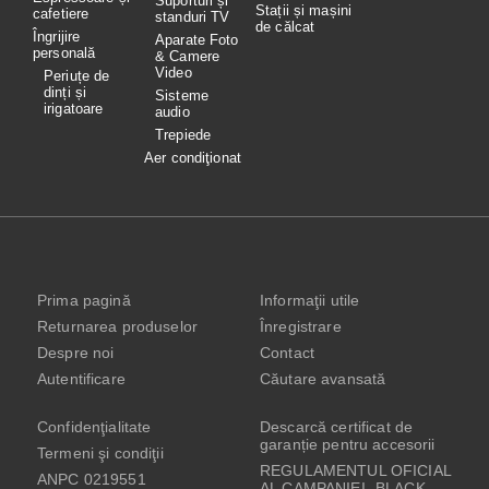
Suporturi și
Stații și mașini
cafetiere
standuri TV
de călcat
Îngrijire
Aparate Foto
personală
& Camere
Video
Periuțe de
dinți și
Sisteme
irigatoare
audio
Trepiede
Aer condiţionat
Prima pagină
Informaţii utile
Returnarea produselor
Înregistrare
Despre noi
Contact
Autentificare
Căutare avansată
Confidenţialitate
Descarcă certificat de
garanție pentru accesorii
Termeni şi condiţii
REGULAMENTUL OFICIAL
ANPC 0219551
AL CAMPANIEI „BLACK