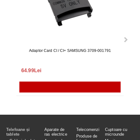
Adaptor Card CI / CI+ SAMSUNG 3709-001791
Rezerv
S9+, 
GALAX
64.99Lei
56.
Telefoane și
Aparate de
Telecomenzi
Cuptoare cu
tablete
ras electrice
microunde
Produse de