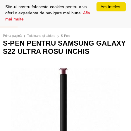
Site-ul nostru foloseste cookies pentru a va
Am inteles!
oferi o experienta de navigare mai buna.
Afla
mai multe
Prima pagină
Telefoane și tablete
S-Pen
S-PEN PENTRU SAMSUNG GALAXY
S22 ULTRA ROSU INCHIS