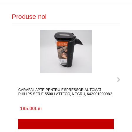
Produse noi
CARAFA LAPTE PENTRU ESPRESSOR AUTOMAT
ALI
PHILIPS SERIE 5500 LATTEGO, NEGRU, 642001000982
195.00Lei
418