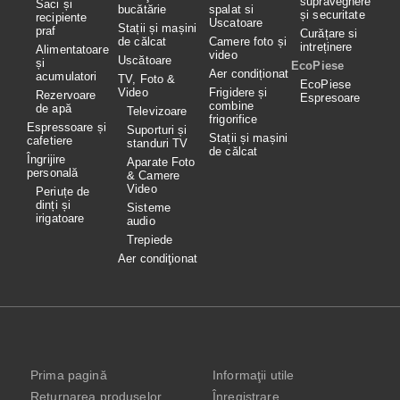
supraveghere
Saci și
bucătărie
spalat si
și securitate
recipiente
Uscatoare
Stații și mașini
praf
Curățare si
de călcat
Camere foto și
intreținere
Alimentatoare
video
Uscătoare
și
EcoPiese
Aer condiționat
acumulatori
TV, Foto &
EcoPiese
Video
Frigidere și
Rezervoare
Espresoare
combine
de apă
Televizoare
frigorifice
Espressoare și
Suporturi și
Stații și mașini
cafetiere
standuri TV
de călcat
Îngrijire
Aparate Foto
personală
& Camere
Video
Periuțe de
dinți și
Sisteme
irigatoare
audio
Trepiede
Aer condiţionat
Prima pagină
Informaţii utile
Returnarea produselor
Înregistrare