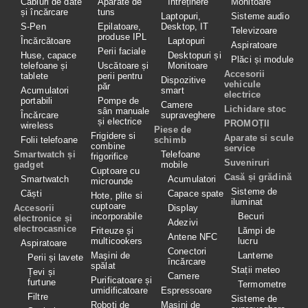
Cabluri de date
Aparate de
întreținere
Monitoare
și încărcare
tuns
Laptopuri,
Sisteme audio
S-Pen
Epilatoare,
Desktop, IT
Televizoare
produse IPL
Încărcătoare
Laptopuri
Aspiratoare
Perii faciale
Huse, capace
Desktopuri și
Plăci și module
telefoane și
Uscătoare și
Monitoare
Accesorii
tablete
perii pentru
Dispozitive
vehicule
păr
Acumulatori
smart
electrice
portabili
Pompe de
Camere
Lichidare stoc
sân manuale
Încărcare
supraveghere
și electrice
PROMOȚII
wireless
Piese de
Frigidere si
Aparate si scule
Folii telefoane
schimb
combine
service
Smartwatch și
Telefoane
frigorifice
Suveniruri
gadget
mobile
Cuptoare cu
Casă și grădină
Smartwatch
Acumulatori
microunde
Sisteme de
Căști
Capace spate
Hote, plite si
iluminat
cuptoare
Accesorii
Display
incorporabile
Becuri
electronice și
Adezivi
electrocasnice
Friteuze și
Lămpi de
Antene NFC
multicookers
lucru
Aspiratoare
Conectori
Maşini de
Lanterne
Perii și lavete
încărcare
spălat
Stații meteo
Țevi și
Camere
Purificatoare și
furtune
Termometre
umidificatoare
Espressoare
Filtre
Sisteme de
Roboţi de
Masini de