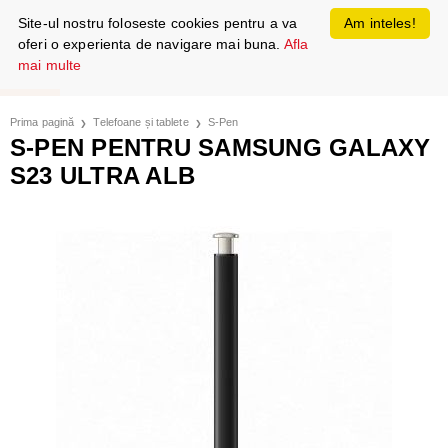
Site-ul nostru foloseste cookies pentru a va
Am inteles!
oferi o experienta de navigare mai buna.
Afla
mai multe
Prima pagină
Telefoane și tablete
S-Pen
S-PEN PENTRU SAMSUNG GALAXY
S23 ULTRA ALB