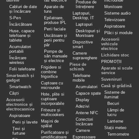
tablete
ras electrice
microunde
Produse de
Cabluri de date
Aparate de
întreținere
Monitoare
și încărcare
tuns
Laptopuri,
Sisteme audio
S-Pen
Epilatoare,
Desktop, IT
Televizoare
produse IPL
Încărcătoare
Laptopuri
Aspiratoare
Perii faciale
Huse, capace
Desktopuri și
Plăci și module
telefoane și
Uscătoare și
Monitoare
Accesorii
tablete
perii pentru
Dispozitive
vehicule
păr
Acumulatori
smart
electrice
portabili
Pompe de
Camere
Lichidare stoc
sân manuale
Încărcare
supraveghere
și electrice
PROMOȚII
wireless
Piese de
Frigidere si
Aparate si scule
Folii telefoane
schimb
combine
service
Smartwatch și
Telefoane
frigorifice
Suveniruri
gadget
mobile
Cuptoare cu
Casă și grădină
Smartwatch
Acumulatori
microunde
Sisteme de
Căști
Capace spate
Hote, plite si
iluminat
cuptoare
Accesorii
Display
incorporabile
Becuri
electronice și
Adezivi
electrocasnice
Friteuze și
Lămpi de
Antene NFC
multicookers
lucru
Aspiratoare
Conectori
Maşini de
Lanterne
Perii și lavete
încărcare
spălat
Stații meteo
Țevi și
Camere
Purificatoare și
furtune
Termometre
umidificatoare
Espressoare