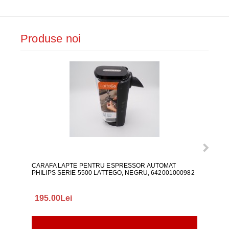
Produse noi
CARAFA LAPTE PENTRU ESPRESSOR AUTOMAT
ALI
PHILIPS SERIE 5500 LATTEGO, NEGRU, 642001000982
195.00Lei
418