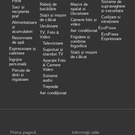
Filtre
Sisteme de
Roboţi de
Masini de
supraveghere
Saci și
bucătărie
spalat si
și securitate
recipiente
Uscatoare
Stații și mașini
praf
Curățare si
de călcat
Camere foto și
intreținere
Alimentatoare
video
Uscătoare
și
EcoPiese
Aer condiționat
acumulatori
TV, Foto &
EcoPiese
Video
Frigidere și
Rezervoare
Espresoare
combine
de apă
Televizoare
frigorifice
Espressoare și
Suporturi și
Stații și mașini
cafetiere
standuri TV
de călcat
Îngrijire
Aparate Foto
personală
& Camere
Video
Periuțe de
dinți și
Sisteme
irigatoare
audio
Trepiede
Aer condiţionat
Prima pagină
Informaţii utile