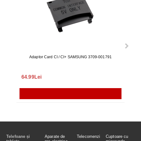
Adaptor Card CI / CI+ SAMSUNG 3709-001791
Rezerv
S9+, 
GALAX
64.99Lei
56.
Telefoane și
Aparate de
Telecomenzi
Cuptoare cu