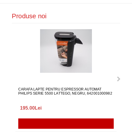
Produse noi
CARAFA LAPTE PENTRU ESPRESSOR AUTOMAT
ALI
PHILIPS SERIE 5500 LATTEGO, NEGRU, 642001000982
195.00Lei
418