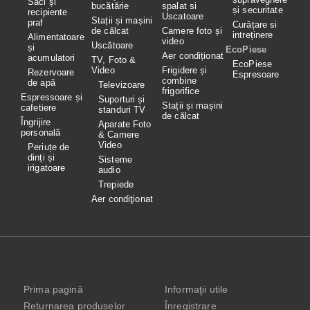
Saci și
bucătărie
spalat si
și securitate
recipiente
Uscatoare
Stații și mașini
praf
Curățare si
de călcat
Camere foto și
intreținere
Alimentatoare
video
Uscătoare
și
EcoPiese
Aer condiționat
acumulatori
TV, Foto &
EcoPiese
Video
Frigidere și
Rezervoare
Espresoare
combine
de apă
Televizoare
frigorifice
Espressoare și
Suporturi și
Stații și mașini
cafetiere
standuri TV
de călcat
Îngrijire
Aparate Foto
personală
& Camere
Video
Periuțe de
dinți și
Sisteme
irigatoare
audio
Trepiede
Aer condiţionat
Prima pagină
Informaţii utile
Returnarea produselor
Înregistrare