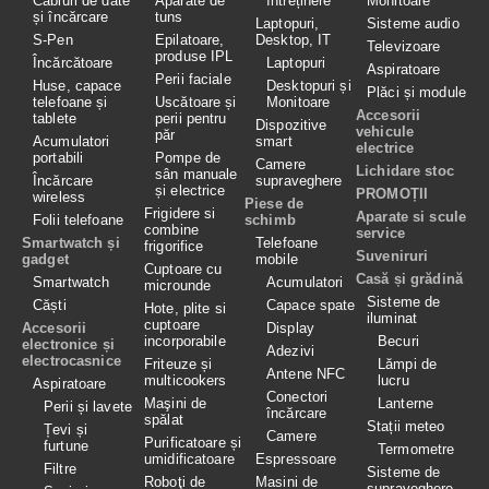
Cabluri de date
Aparate de
întreținere
Monitoare
și încărcare
tuns
Laptopuri,
Sisteme audio
S-Pen
Epilatoare,
Desktop, IT
Televizoare
produse IPL
Încărcătoare
Laptopuri
Aspiratoare
Perii faciale
Huse, capace
Desktopuri și
Plăci și module
telefoane și
Uscătoare și
Monitoare
Accesorii
tablete
perii pentru
Dispozitive
vehicule
păr
Acumulatori
smart
electrice
portabili
Pompe de
Camere
Lichidare stoc
sân manuale
Încărcare
supraveghere
și electrice
PROMOȚII
wireless
Piese de
Frigidere si
Aparate si scule
Folii telefoane
schimb
combine
service
Smartwatch și
Telefoane
frigorifice
Suveniruri
gadget
mobile
Cuptoare cu
Casă și grădină
Smartwatch
Acumulatori
microunde
Sisteme de
Căști
Capace spate
Hote, plite si
iluminat
cuptoare
Accesorii
Display
incorporabile
Becuri
electronice și
Adezivi
electrocasnice
Friteuze și
Lămpi de
Antene NFC
multicookers
lucru
Aspiratoare
Conectori
Maşini de
Lanterne
Perii și lavete
încărcare
spălat
Stații meteo
Țevi și
Camere
Purificatoare și
furtune
Termometre
umidificatoare
Espressoare
Filtre
Sisteme de
Roboţi de
Masini de
supraveghere