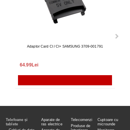
Adaptor Card CI / CI+ SAMSUNG 3709-001791
Rezerv
S9+, 
GALAX
64.99Lei
56.
Telefoane și
Aparate de
Telecomenzi
Cuptoare cu
tablete
ras electrice
microunde
Produse de