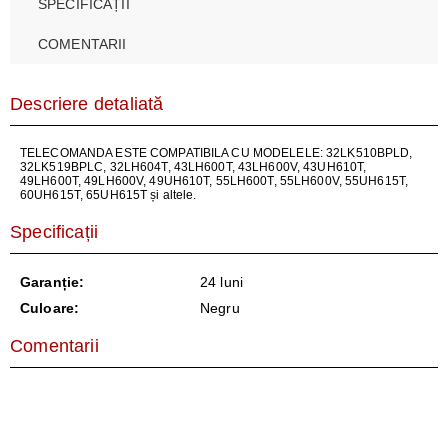
SPECIFICAȚII
COMENTARII
Descriere detaliată
TELECOMANDA ESTE COMPATIBILA CU MODELELE: 32LK510BPLD,
32LK519BPLC, 32LH604T, 43LH600T, 43LH600V, 43UH610T,
49LH600T, 49LH600V, 49UH610T, 55LH600T, 55LH600V, 55UH615T,
60UH615T, 65UH615T și altele.
Specificații
Garanție:
24 luni
Culoare:
Negru
Comentarii