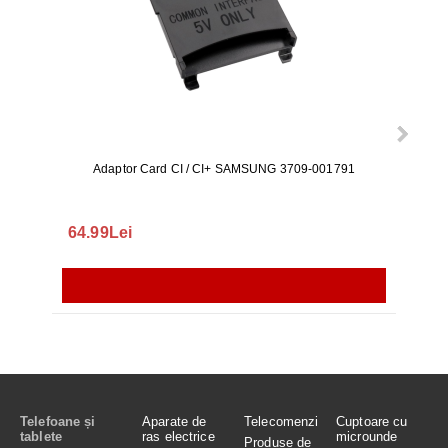
Adaptor Card CI / CI+ SAMSUNG 3709-001791
Rezerv
S9+, 
GALAX
64.99Lei
56.
Telefoane și
Aparate de
Telecomenzi
Cuptoare cu
tablete
ras electrice
microunde
Produse de