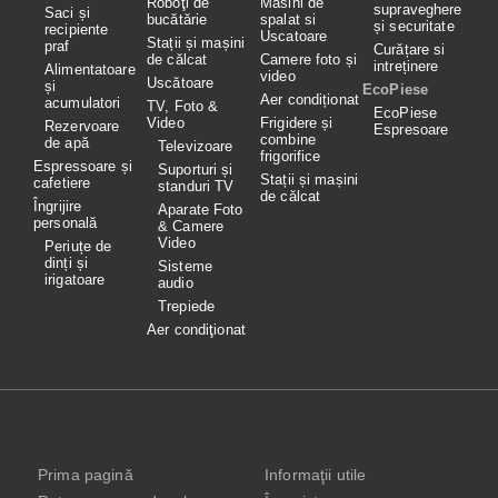
Roboţi de
Masini de
supraveghere
Saci și
bucătărie
spalat si
și securitate
recipiente
Uscatoare
Stații și mașini
praf
Curățare si
de călcat
Camere foto și
intreținere
Alimentatoare
video
Uscătoare
și
EcoPiese
Aer condiționat
acumulatori
TV, Foto &
EcoPiese
Video
Frigidere și
Rezervoare
Espresoare
combine
de apă
Televizoare
frigorifice
Espressoare și
Suporturi și
Stații și mașini
cafetiere
standuri TV
de călcat
Îngrijire
Aparate Foto
personală
& Camere
Video
Periuțe de
dinți și
Sisteme
irigatoare
audio
Trepiede
Aer condiţionat
Prima pagină
Informaţii utile