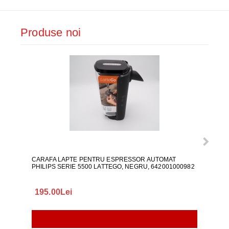
Produse noi
CARAFA LAPTE PENTRU ESPRESSOR AUTOMAT
ALI
PHILIPS SERIE 5500 LATTEGO, NEGRU, 642001000982
195.00Lei
418