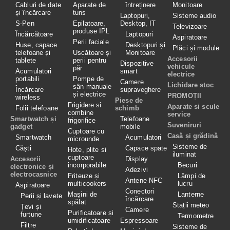
Cabluri de date
Aparate de
întreținere
Monitoare
și încărcare
tuns
Laptopuri,
Sisteme audio
S-Pen
Epilatoare,
Desktop, IT
Televizoare
produse IPL
Încărcătoare
Laptopuri
Aspiratoare
Perii faciale
Huse, capace
Desktopuri și
Plăci și module
telefoane și
Uscătoare și
Monitoare
Accesorii
tablete
perii pentru
Dispozitive
vehicule
păr
Acumulatori
smart
electrice
portabili
Pompe de
Camere
Lichidare stoc
sân manuale
Încărcare
supraveghere
și electrice
PROMOȚII
wireless
Piese de
Frigidere si
Aparate si scule
Folii telefoane
schimb
combine
service
Smartwatch și
Telefoane
frigorifice
Suveniruri
gadget
mobile
Cuptoare cu
Casă și grădină
Smartwatch
Acumulatori
microunde
Sisteme de
Căști
Capace spate
Hote, plite si
iluminat
cuptoare
Accesorii
Display
incorporabile
Becuri
electronice și
Adezivi
electrocasnice
Friteuze și
Lămpi de
Antene NFC
multicookers
lucru
Aspiratoare
Conectori
Maşini de
Lanterne
Perii și lavete
încărcare
spălat
Stații meteo
Țevi și
Camere
Purificatoare și
furtune
Termometre
umidificatoare
Espressoare
Filtre
Sisteme de