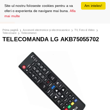
Site-ul nostru foloseste cookies pentru a va
Am inteles!
oferi o experienta de navigare mai buna.
Afla
mai multe
Prima pagină
Accesorii electronice și electrocasnice
TV, Foto & Video
Televizoare
Telecomenzi
TELECOMANDA LG AKB75055702