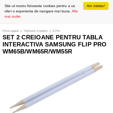
Site-ul nostru foloseste cookies pentru a va
Am inteles!
oferi o experienta de navigare mai buna.
Afla
mai multe
Prima pagină
Telefoane și tablete
S-Pen
SET 2 CREIOANE PENTRU TABLA
INTERACTIVA SAMSUNG FLIP PRO
WM65B/WM65R/WM55R