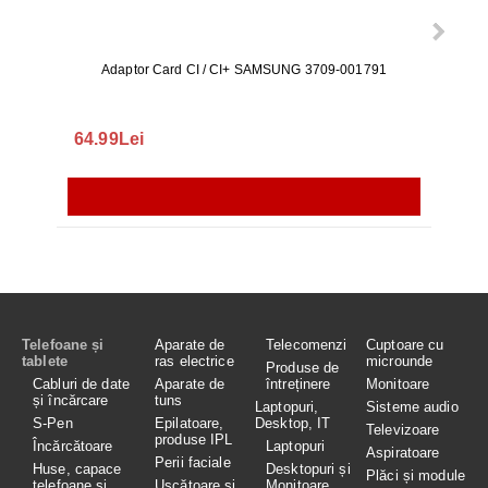
Adaptor Card CI / CI+ SAMSUNG 3709-001791
Rezerv
S9+, 
GALAX
64.99Lei
56.
Telefoane și
Aparate de
Telecomenzi
Cuptoare cu
tablete
ras electrice
microunde
Produse de
Cabluri de date
Aparate de
întreținere
Monitoare
și încărcare
tuns
Laptopuri,
Sisteme audio
S-Pen
Epilatoare,
Desktop, IT
Televizoare
produse IPL
Încărcătoare
Laptopuri
Aspiratoare
Perii faciale
Huse, capace
Desktopuri și
Plăci și module
telefoane și
Uscătoare și
Monitoare