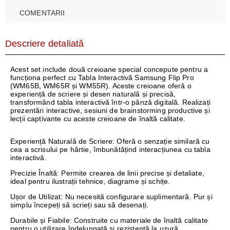
COMENTARII
Descriere detaliată
Acest set include două creioane special concepute pentru a
funcționa perfect cu Tabla Interactivă Samsung Flip Pro
(WM65B, WM65R și WM55R). Aceste creioane oferă o
experiență de scriere și desen naturală și precisă,
transformând tabla interactivă într-o pânză digitală. Realizați
prezentări interactive, sesiuni de brainstorming productive și
lecții captivante cu aceste creioane de înaltă calitate.
Experiență Naturală de Scriere
: Oferă o senzație similară cu
cea a scrisului pe hârtie, îmbunătățind interacțiunea cu tabla
interactivă.
Precizie Înaltă:
Permite crearea de linii precise și detaliate,
ideal pentru ilustrații tehnice, diagrame și schițe.
Ușor de Utilizat:
Nu necesită configurare suplimentară. Pur și
simplu începeți să scrieți sau să desenați.
Durabile și Fiabile:
Construite cu materiale de înaltă calitate
pentru o utilizare îndelungată și rezistență la uzură.