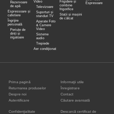
Video
Frigidere și
Rezervoare
Espresoare
combine
de apă
Televizoare
frigorifice
Espressoare și
Suporturi și
Stații și mașini
cafetiere
standuri TV
de călcat
Îngrijire
Aparate Foto
personală
& Camere
Video
Periuțe de
dinți și
Sisteme
irigatoare
audio
Trepiede
Aer condiţionat
Prima pagină
Informaţii utile
Returnarea produselor
Înregistrare
Despre noi
Contact
Autentificare
Căutare avansată
Confidenţialitate
Descarcă certificat de