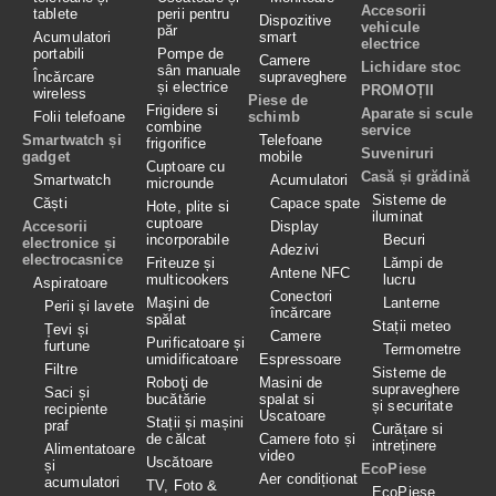
Accesorii
tablete
perii pentru
Dispozitive
vehicule
păr
Acumulatori
smart
electrice
portabili
Pompe de
Camere
Lichidare stoc
sân manuale
Încărcare
supraveghere
și electrice
PROMOȚII
wireless
Piese de
Frigidere si
Aparate si scule
Folii telefoane
schimb
combine
service
Smartwatch și
Telefoane
frigorifice
Suveniruri
gadget
mobile
Cuptoare cu
Casă și grădină
Smartwatch
Acumulatori
microunde
Sisteme de
Căști
Capace spate
Hote, plite si
iluminat
cuptoare
Accesorii
Display
incorporabile
Becuri
electronice și
Adezivi
electrocasnice
Friteuze și
Lămpi de
Antene NFC
multicookers
lucru
Aspiratoare
Conectori
Maşini de
Lanterne
Perii și lavete
încărcare
spălat
Stații meteo
Țevi și
Camere
Purificatoare și
furtune
Termometre
umidificatoare
Espressoare
Filtre
Sisteme de
Roboţi de
Masini de
supraveghere
Saci și
bucătărie
spalat si
și securitate
recipiente
Uscatoare
Stații și mașini
praf
Curățare si
de călcat
Camere foto și
intreținere
Alimentatoare
video
Uscătoare
și
EcoPiese
Aer condiționat
acumulatori
TV, Foto &
EcoPiese