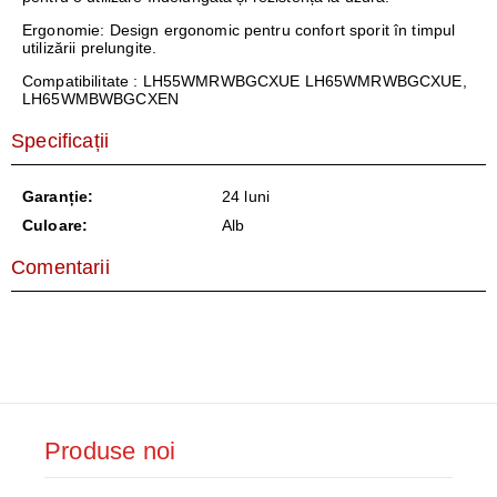
Ergonomie
: Design ergonomic pentru confort sporit în timpul
utilizării prelungite.
Compatibilitate
: LH55WMRWBGCXUE LH65WMRWBGCXUE,
LH65WMBWBGCXEN
Specificații
Garanție:
24 luni
Culoare:
Alb
Comentarii
Produse noi