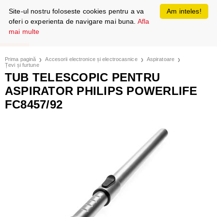
Site-ul nostru foloseste cookies pentru a va
Am inteles!
oferi o experienta de navigare mai buna.
Afla
mai multe
Prima pagină
Accesorii electronice și electrocasnice
Aspiratoare
Țevi și furtune
TUB TELESCOPIC PENTRU
ASPIRATOR PHILIPS POWERLIFE
FC8457/92