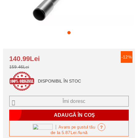
-12%
140.99Lei
159.46Lei
DISPONIBIL ÎN STOC
Îmi doresc
?
Avans pe gustul tău
de la
5.87Lei
/lună