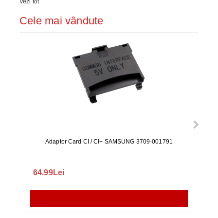
Vezi tot
Cele mai vândute
Adaptor Card CI / CI+ SAMSUNG 3709-001791
Rezerv
S9+, 
GALAX
64.99Lei
56.