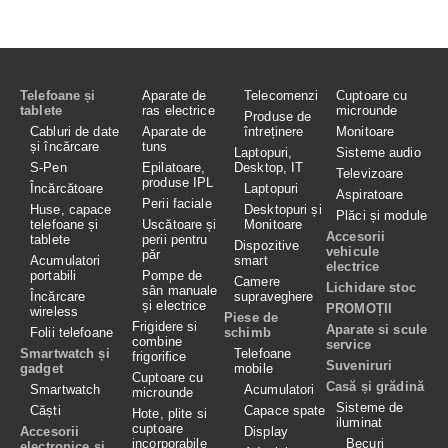
Telefoane și
Aparate de
Telecomenzi
Cuptoare cu
tablete
ras electrice
microunde
Produse de
Cabluri de date
Aparate de
întreținere
Monitoare
și încărcare
tuns
Laptopuri,
Sisteme audio
S-Pen
Epilatoare,
Desktop, IT
Televizoare
produse IPL
Încărcătoare
Laptopuri
Aspiratoare
Perii faciale
Huse, capace
Desktopuri și
Plăci și module
telefoane și
Uscătoare și
Monitoare
Accesorii
tablete
perii pentru
Dispozitive
vehicule
păr
Acumulatori
smart
electrice
portabili
Pompe de
Camere
Lichidare stoc
sân manuale
Încărcare
supraveghere
și electrice
PROMOȚII
wireless
Piese de
Frigidere si
Aparate si scule
Folii telefoane
schimb
combine
service
Smartwatch și
Telefoane
frigorifice
Suveniruri
gadget
mobile
Cuptoare cu
Casă și grădină
Smartwatch
Acumulatori
microunde
Sisteme de
Căști
Capace spate
Hote, plite si
iluminat
cuptoare
Accesorii
Display
incorporabile
Becuri
electronice și