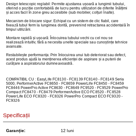
Design telescopic reglabil:
Permite ajustarea ușoară a lungimii tubului,
oferind o poziție confortabilă de lucru pentru utilizatori de diferite înălțimi
și acces facil în zone greu accesibile (sub mobilier, colțuri înalte).
Mecanism de blocare sigur:
Echipat cu un sistem de clic fiabil, care
fixează tubul ferm la lungimea dorită, prevenind retractarea accidentală în
timpul utilizării.
Montare rapidă și ușoară:
Înlocuirea tubului vechi cu cel nou se
realizează intuitiv, fără a necesita unelte speciale sau cunoștințe tehnice
avansate.
Restabilește performanța:
Prin înlocuirea unui tub deteriorat sau defect,
acest produs ajută la menținerea eficienței de aspirare și a puterii de
curățare a aspiratorului dumneavoastră.
COMPATIBIL CU : EasyLife FC8130 - FC8139 FC8140 - FC8149 Seria
5000, PerformerActive FC8650 - FC8659 PowerLife FC8450 - FC8459
FC8446 PowerPro Active FC8630 - FC8649 FC9520 - FC9529 PowerPro
Compact FC8470 - FC8479 PerformerActive ECO FC8520 - FC8528
PowerLife ECO FC8320 - FC8326 PowerPro Compact ECO FC9320 -
FC9326
Specificații
Garanție:
12 luni