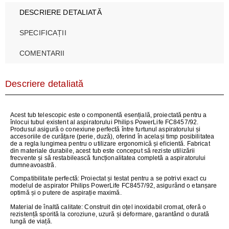
DESCRIERE DETALIATĂ
SPECIFICAȚII
COMENTARII
Descriere detaliată
Acest tub telescopic este o componentă esențială, proiectată pentru a
înlocui tubul existent al aspiratorului Philips PowerLife FC8457/92.
Produsul asigură o conexiune perfectă între furtunul aspiratorului și
accesoriile de curățare (perie, duză), oferind în același timp posibilitatea
de a regla lungimea pentru o utilizare ergonomică și eficientă. Fabricat
din materiale durabile, acest tub este conceput să reziste utilizării
frecvente și să restabilească funcționalitatea completă a aspiratorului
dumneavoastră.
Compatibilitate perfectă:
Proiectat și testat pentru a se potrivi exact cu
modelul de aspirator Philips PowerLife FC8457/92, asigurând o etanșare
optimă și o putere de aspirație maximă.
Material de înaltă calitate:
Construit din oțel inoxidabil cromat, oferă o
rezistență sporită la coroziune, uzură și deformare, garantând o durată
lungă de viață.