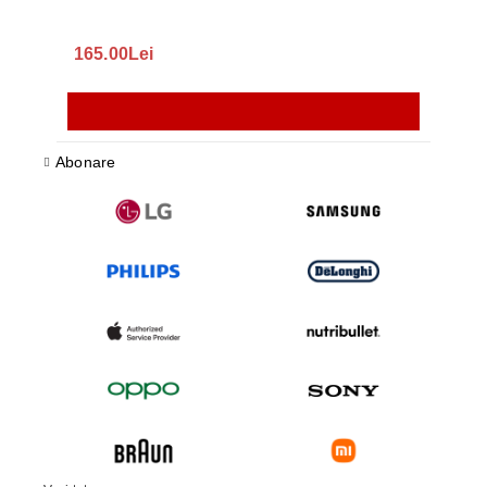
165.00Lei
140
Abonare