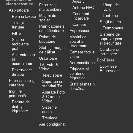
Adezivi
electrocasnice
Friteuze și
Lămpi de
Antene NFC
multicookers
lucru
Aspiratoare
Conectori
Maşini de
Lanterne
Perii și lavete
încărcare
spălat
Stații meteo
Țevi și
Camere
Purificatoare și
furtune
Termometre
umidificatoare
Espressoare
Filtre
Sisteme de
Roboţi de
Masini de
supraveghere
Saci și
bucătărie
spalat si
și securitate
recipiente
Uscatoare
Stații și mașini
praf
Curățare si
de călcat
Camere foto și
intreținere
Alimentatoare
video
Uscătoare
și
EcoPiese
Aer condiționat
acumulatori
TV, Foto &
EcoPiese
Video
Frigidere și
Rezervoare
Espresoare
combine
de apă
Televizoare
frigorifice
Espressoare și
Suporturi și
Stații și mașini
cafetiere
standuri TV
de călcat
Îngrijire
Aparate Foto
personală
& Camere
Video
Periuțe de
dinți și
Sisteme
irigatoare
audio
Trepiede
Aer condiţionat