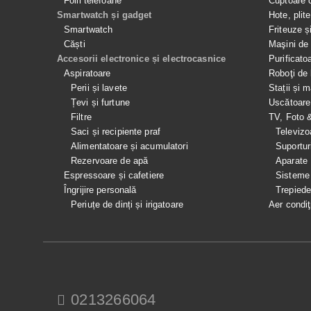
Folii telefoane
Cuptoare 
Smartwatch și gadget
Hote, plit
Smartwatch
Friteuze ș
Căști
Maşini de 
Accesorii electronice și electrocasnice
Purificato
Aspiratoare
Roboţi de 
Perii și lavete
Stații și 
Țevi și furtune
Uscătoare
Filtre
TV, Foto 
Saci și recipiente praf
Televizo
Alimentatoare și acumulatori
Suportur
Rezervoare de apă
Aparate
Espressoare și cafetiere
Sisteme
Îngrijire personală
Trepied
Periuțe de dinți și irigatoare
Aer condiţ
0213266064