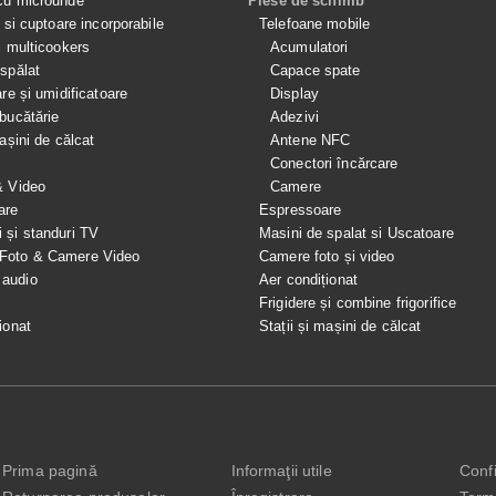
cu microunde
Piese de schimb
e si cuptoare incorporabile
Telefoane mobile
i multicookers
Acumulatori
spălat
Capace spate
are și umidificatoare
Display
bucătărie
Adezivi
mașini de călcat
Antene NFC
Conectori încărcare
& Video
Camere
are
Espressoare
i și standuri TV
Masini de spalat si Uscatoare
 Foto & Camere Video
Camere foto și video
 audio
Aer condiționat
e
Frigidere și combine frigorifice
ionat
Stații și mașini de călcat
Prima pagină
Informaţii utile
Confi