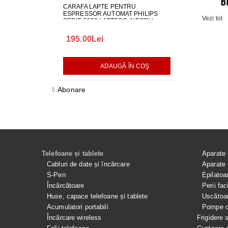
CARAFA LAPTE PENTRU
ALIMENTATOR
ESPRESSOR AUTOMAT PHILIPS
LG EAY650686
Vezi tot
SERIE 5500 LATTEGO, NEGRU,
642001000982
195.00Lei
418.00Lei
ADAUGĂ ÎN COŞ
AD
Abonare
Telefoane și tablete
Aparate 
Cabluri de date și încărcare
Aparate 
S-Pen
Epilatoa
Încărcătoare
Perii fac
Huse, capace telefoane și tablete
Uscătoar
Acumulatori portabili
Pompe de
Încărcare wireless
Frigidere 