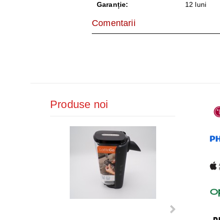
AER CONDI
Garanție:
12 luni
Comentarii
LAPTOPURI,
DISPOZITIV
CAMERE SU
Produse noi