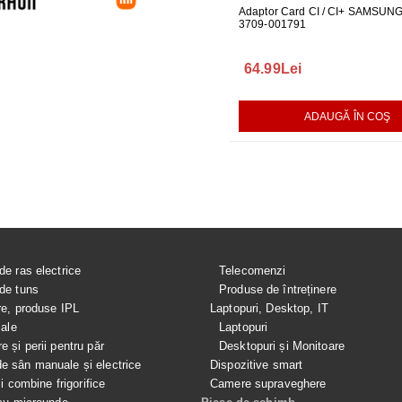
 PENTRU MONITOR
CABLU ONE CONNECT PENTRU
Adaptor Card CI / CI+ SAMSUN
FURTUN E
04
TELEVIZOR SAMSUNG
3709-001791
MASINA DE
289.00Lei
64.99Lei
75.00Le
AUGĂ ÎN COŞ
ADAUGĂ ÎN COŞ
ADAUGĂ ÎN COŞ
de ras electrice
Telecomenzi
de tuns
Produse de întreținere
re, produse IPL
Laptopuri, Desktop, IT
iale
Laptopuri
e și perii pentru păr
Desktopuri și Monitoare
 sân manuale și electrice
Dispozitive smart
si combine frigorifice
Camere supraveghere