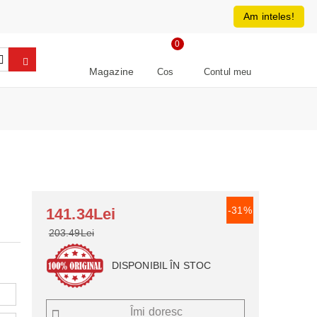
0213266064
RON
Am inteles!
0
Magazine
Cos
Contul meu
-31%
141.34Lei
203.49Lei
DISPONIBIL ÎN STOC
Îmi doresc