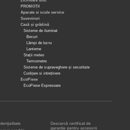
Lichidare stoc
PROMOȚII
Aparate si scule service
Suveniruri
Casă și grădină
Sisteme de iluminat
Becuri
Lămpi de lucru
Lanterne
Stații meteo
Termometre
Sisteme de supraveghere și securitate
Curățare si intreținere
EcoPiese
EcoPiese Espresoare
denţialitate
Descarcă certificat de
garanție pentru accesorii