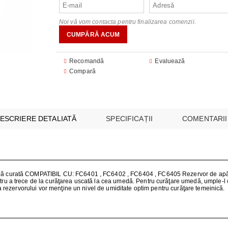
audio
FOANE
CU MICROUNDE
Noi vă vom contacta pentru finalizarea comenzii.
are
are
E SI CUPTOARE INCORPORABILE
 ILUMINAT
 module
Recomandă
Evaluează
I MULTICOOKERS
EO
Compară
SPĂLAT
 SUPRAVEGHERE ȘI SECURITATE
ESPRESOARE
ARE ȘI UMIDIFICATOARE
I INTREȚINERE
ESCRIERE DETALIATĂ
SPECIFICAȚII
COMENTARII
BUCĂTĂRIE
AȘINI DE CĂLCAT
pă curată COMPATIBIL CU: FC6401 , FC6402 , FC6404 , FC6405 Rezervor de apă 
ru a trece de la curăţarea uscată la cea umedă. Pentru curăţare umedă, umple-l c
E
s a rezervorului vor menţine un nivel de umiditate optim pentru curăţare temeinică.
 VIDEO