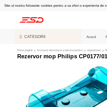
Site-ul nostru foloseste cookies pentru a va oferi o experienta de
CATEGORII
Acasă
TELEFOANE ȘI TABLETE
CABLURI DE
Prima pagină
Accesorii electronice și electrocasnice
Aspiratoare
R
Telefoan
Rezervor mop Philips CP0177/0
Espress
SMARTWATCH ȘI GADGET
S-PEN
SMARTWAT
Masini d
ACCESORII ELECTRONICE
ÎNCĂRCĂTO
CĂȘTI
ASPIRATOA
Camere f
ȘI ELECTROCASNICE
Aer cond
PIESE DE SCHIMB
HUSE, CAPA
ESPRESSOAR
Frigider
frigorific
LICHIDARE STOC
ACUMULATOR
ÎNGRIJIRE 
Stații și
Cuptoare
SUVENIRURI
ÎNCĂRCARE
FRIGIDERE 
Monitoa