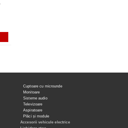
G
VACUARE PENTRU
Rezerve varf S-PEN pentru Galaxy
GARNITURA HUBLOU MASINA DE
ACUMULATOR EB-BS918A
 SPALAT LG
Tab S7, S7+, S7FE, S9, S9+, S9
SPALAT LG
PENTRU SAMSUNG GALAX
ULTRA, S9 FE, S9 FE+, S23 ULTRA,
ULTRA
S24 ULTRA, GALAXY TAB S10
ULTRA
i
56.99Lei
165.00Lei
129.99Lei
ADAUGĂ ÎN COŞ
ADAUGĂ ÎN COŞ
ADAUGĂ ÎN COŞ
ADAUGĂ ÎN C
Cuptoare cu microunde
Monitoare
Sisteme audio
Televizoare
Aspiratoare
Plăci și module
Accesorii vehicule electrice