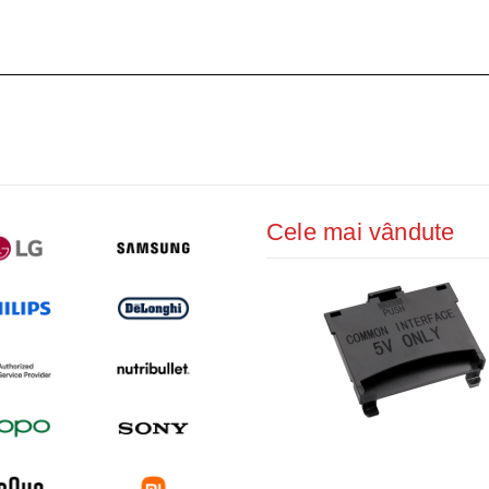
ŢIONAT
 DESKTOP, IT
E SMART
PRAVEGHERE
Cele mai vândute