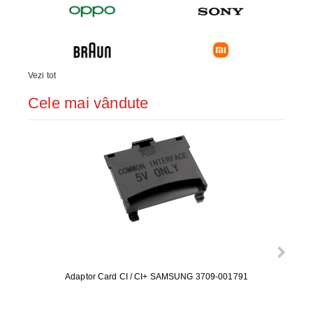
Vezi tot
Cele mai vândute
Adaptor Card CI / CI+ SAMSUNG 3709-001791
Rezerv
S9+, 
GALAX