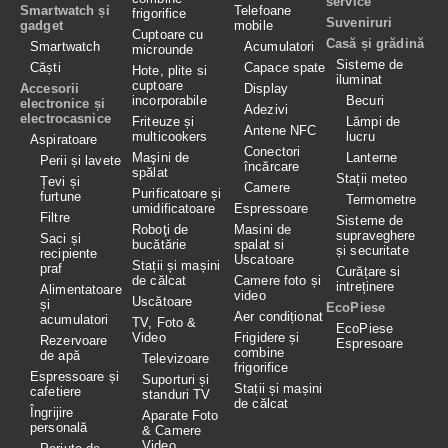
service
Smartwatch și
Telefoane
frigorifice
Suveniruri
gadget
mobile
Cuptoare cu
Casă și grădină
Smartwatch
Acumulatori
microunde
Sisteme de
Căști
Capace spate
Hote, plite si
iluminat
cuptoare
Accesorii
Display
incorporabile
Becuri
electronice și
Adezivi
electrocasnice
Friteuze și
Lămpi de
Antene NFC
multicookers
lucru
Aspiratoare
Conectori
Maşini de
Lanterne
Perii și lavete
încărcare
spălat
Stații meteo
Țevi și
Camere
Purificatoare și
furtune
Termometre
umidificatoare
Espressoare
Filtre
Sisteme de
Roboţi de
Masini de
supraveghere
Saci și
bucătărie
spalat si
și securitate
recipiente
Uscatoare
Stații și mașini
praf
Curățare si
de călcat
Camere foto și
intreținere
Alimentatoare
video
Uscătoare
și
EcoPiese
Aer condiționat
acumulatori
TV, Foto &
EcoPiese
Video
Frigidere și
Rezervoare
Espresoare
combine
de apă
Televizoare
frigorifice
Espressoare și
Suporturi și
Stații și mașini
cafetiere
standuri TV
de călcat
Îngrijire
Aparate Foto
personală
& Camere
Video