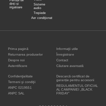
Periuțe de
dinți și
Sisteme
irigatoare
audio
Trepiede
Aer condiţionat
Prima pagină
Informaţii utile
Returnarea produselor
Înregistrare
Despre noi
Contact
Autentificare
Căutare avansată
Confidenţialitate
Descarcă certificat de
garanție pentru accesorii
Termeni şi condiţii
REGULAMENTUL OFICIAL
ANPC 0219551
AL CAMPANIEI „BLACK
ANPC SAL
FRIDAY”