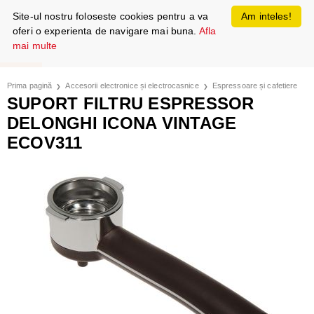
Site-ul nostru foloseste cookies pentru a va
Am inteles!
oferi o experienta de navigare mai buna.
Afla
mai multe
Prima pagină
Accesorii electronice și electrocasnice
Espressoare și cafetiere
SUPORT FILTRU ESPRESSOR
DELONGHI ICONA VINTAGE
ECOV311