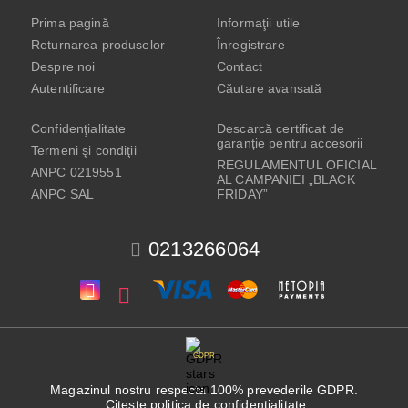
Prima pagină
Informaţii utile
Returnarea produselor
Înregistrare
Despre noi
Contact
Autentificare
Căutare avansată
Confidenţialitate
Descarcă certificat de
garanție pentru accesorii
Termeni şi condiţii
REGULAMENTUL OFICIAL
ANPC 0219551
AL CAMPANIEI „BLACK
ANPC SAL
FRIDAY”
0213266064
GDPR
Magazinul nostru respecta 100% prevederile GDPR.
Citeste politica de confidentialitate