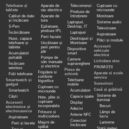
Telefoane și
Aparate de
Telecomenzi
Cuptoare cu
tablete
ras electrice
microunde
Produse de
Cabluri de date
Aparate de
întreținere
Monitoare
și încărcare
tuns
Laptopuri,
Sisteme audio
S-Pen
Epilatoare,
Desktop, IT
Televizoare
produse IPL
Încărcătoare
Laptopuri
Aspiratoare
Perii faciale
Huse, capace
Desktopuri și
Plăci și module
telefoane și
Uscătoare și
Monitoare
Accesorii
tablete
perii pentru
Dispozitive
vehicule
păr
Acumulatori
smart
electrice
portabili
Pompe de
Camere
Lichidare stoc
sân manuale
Încărcare
supraveghere
și electrice
PROMOȚII
wireless
Piese de
Frigidere si
Aparate si scule
Folii telefoane
schimb
combine
service
Smartwatch și
Telefoane
frigorifice
Suveniruri
gadget
mobile
Cuptoare cu
Casă și grădină
Smartwatch
Acumulatori
microunde
Sisteme de
Căști
Capace spate
Hote, plite si
iluminat
cuptoare
Accesorii
Display
incorporabile
Becuri
electronice și
Adezivi
electrocasnice
Friteuze și
Lămpi de
Antene NFC
multicookers
lucru
Aspiratoare
Conectori
Maşini de
Lanterne
Perii și lavete
încărcare
spălat
Stații meteo