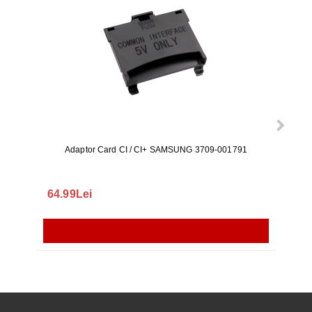
Adaptor Card CI / CI+ SAMSUNG 3709-001791
Rezerv
S9+, 
GALAX
64.99Lei
56.