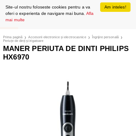
Site-ul nostru foloseste cookies pentru a va
Am inteles!
oferi o experienta de navigare mai buna.
Afla
mai multe
Prima pagină
Accesorii electronice și electrocasnice
Îngrijire personală
Periuțe de dinți și irigatoare
MANER PERIUTA DE DINTI PHILIPS
HX6970