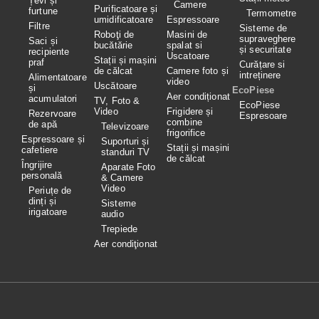
Țevi și
Camere
Purificatoare și
furtune
Termometre
umidificatoare
Espressoare
Filtre
Sisteme de
Roboţi de
Masini de
supraveghere
Saci și
bucătărie
spalat si
și securitate
recipiente
Uscatoare
Stații și mașini
praf
Curățare si
de călcat
Camere foto și
intreținere
Alimentatoare
video
Uscătoare
și
EcoPiese
Aer condiționat
acumulatori
TV, Foto &
EcoPiese
Video
Frigidere și
Rezervoare
Espresoare
combine
de apă
Televizoare
frigorifice
Espressoare și
Suporturi și
Stații și mașini
cafetiere
standuri TV
de călcat
Îngrijire
Aparate Foto
personală
& Camere
Video
Periuțe de
dinți și
Sisteme
irigatoare
audio
Trepiede
Aer condiţionat