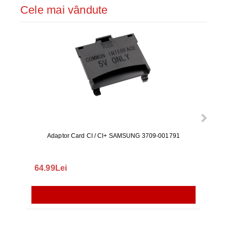
Cele mai vândute
Adaptor Card CI / CI+ SAMSUNG 3709-001791
Rezerv
S9+, 
GALAX
64.99Lei
56.