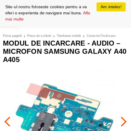
Site-ul nostru foloseste cookies pentru a va
Am inteles!
oferi o experienta de navigare mai buna.
Afla
mai multe
Prima pagină
Piese de schimb
Telefoane mobile
Conectori încărcare
MODUL DE INCARCARE - AUDIO –
MICROFON SAMSUNG GALAXY A40
A405