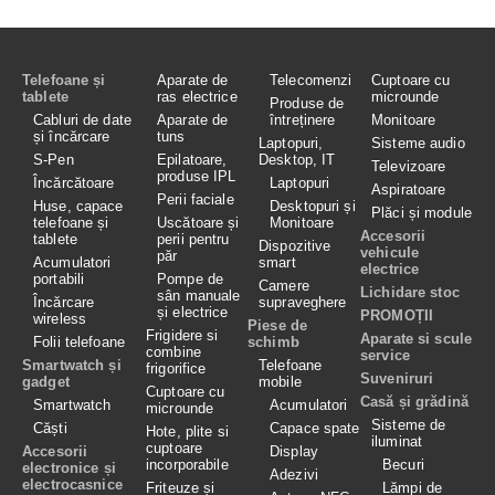
Telefoane și
Aparate de
Telecomenzi
Cuptoare cu
tablete
ras electrice
microunde
Produse de
Cabluri de date
Aparate de
întreținere
Monitoare
și încărcare
tuns
Laptopuri,
Sisteme audio
S-Pen
Epilatoare,
Desktop, IT
Televizoare
produse IPL
Încărcătoare
Laptopuri
Aspiratoare
Perii faciale
Huse, capace
Desktopuri și
Plăci și module
telefoane și
Uscătoare și
Monitoare
Accesorii
tablete
perii pentru
Dispozitive
vehicule
păr
Acumulatori
smart
electrice
portabili
Pompe de
Camere
Lichidare stoc
sân manuale
Încărcare
supraveghere
și electrice
PROMOȚII
wireless
Piese de
Frigidere si
Aparate si scule
Folii telefoane
schimb
combine
service
Smartwatch și
Telefoane
frigorifice
Suveniruri
gadget
mobile
Cuptoare cu
Casă și grădină
Smartwatch
Acumulatori
microunde
Sisteme de
Căști
Capace spate
Hote, plite si
iluminat
cuptoare
Accesorii
Display
incorporabile
Becuri
electronice și
Adezivi
electrocasnice
Friteuze și
Lămpi de