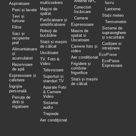
Antene NFC
multicookers
lucru
Aspiratoare
Conectori
Maşini de
Lanterne
Perii și lavete
încărcare
spălat
Stații meteo
Țevi și
Camere
Purificatoare și
furtune
Termometre
umidificatoare
Espressoare
Filtre
Sisteme de
Roboţi de
Masini de
supraveghere
Saci și
bucătărie
spalat si
și securitate
recipiente
Uscatoare
Stații și mașini
praf
Curățare si
de călcat
Camere foto și
intreținere
Alimentatoare
video
Uscătoare
și
EcoPiese
Aer condiționat
acumulatori
TV, Foto &
EcoPiese
Video
Frigidere și
Rezervoare
Espresoare
combine
de apă
Televizoare
frigorifice
Espressoare și
Suporturi și
Stații și mașini
cafetiere
standuri TV
de călcat
Îngrijire
Aparate Foto
personală
& Camere
Video
Periuțe de
dinți și
Sisteme
irigatoare
audio
Trepiede
Aer condiţionat