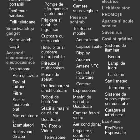
electrice
portabili
Pompe de
Camere
Lichidare stoc
sân manuale
Încărcare
supraveghere
și electrice
PROMOȚII
wireless
Piese de
Frigidere si
Aparate si scule
Folii telefoane
schimb
combine
service
Smartwatch și
Telefoane
frigorifice
Suveniruri
gadget
mobile
Cuptoare cu
Casă și grădină
Smartwatch
Acumulatori
microunde
Sisteme de
Căști
Capace spate
Hote, plite si
iluminat
cuptoare
Accesorii
Display
incorporabile
Becuri
electronice și
Adezivi
electrocasnice
Friteuze și
Lămpi de
Antene NFC
multicookers
lucru
Aspiratoare
Conectori
Maşini de
Lanterne
Perii și lavete
încărcare
spălat
Stații meteo
Țevi și
Camere
Purificatoare și
furtune
Termometre
umidificatoare
Espressoare
Filtre
Sisteme de
Roboţi de
Masini de
supraveghere
Saci și
bucătărie
spalat si
și securitate
recipiente
Uscatoare
Stații și mașini
praf
Curățare si
de călcat
Camere foto și
intreținere
Alimentatoare
video
Uscătoare
și
EcoPiese
Aer condiționat
acumulatori
TV, Foto &
EcoPiese
Video
Frigidere și
Rezervoare
Espresoare
combine
de apă
Televizoare