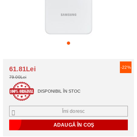
-22%
61.81Lei
79.00Lei
DISPONIBIL ÎN STOC
Îmi doresc