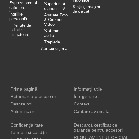
frigorifice
Espressoare și
Suporturi și
Stații și mașini
cafetiere
standuri TV
de călcat
Îngrijire
Aparate Foto
personală
& Camere
Video
Periuțe de
dinți și
Sisteme
irigatoare
audio
Trepiede
Aer condiţionat
Prima pagină
Informaţii utile
Returnarea produselor
Înregistrare
Despre noi
Contact
Autentificare
Căutare avansată
Confidenţialitate
Descarcă certificat de
garanție pentru accesorii
Termeni şi condiţii
REGULAMENTUL OFICIAL