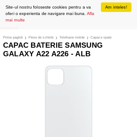
Site-ul nostru foloseste cookies pentru a va
Am inteles!
oferi o experienta de navigare mai buna.
Afla
mai multe
Prima pagină
Piese de schimb
Telefoane mobile
Capace spate
CAPAC BATERIE SAMSUNG
GALAXY A22 A226 - ALB