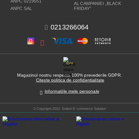
ANPC 0219551
AL CAMPANIEI „BLACK
ANPC SAL
FRIDAY”
0213266064
GDPR
Magazinul nostru respecta 100% prevederile GDPR.
Citeste politica de confidentialitate
Informatiile mele personale
© Copyright 2022. Seliton E-commerce Solution