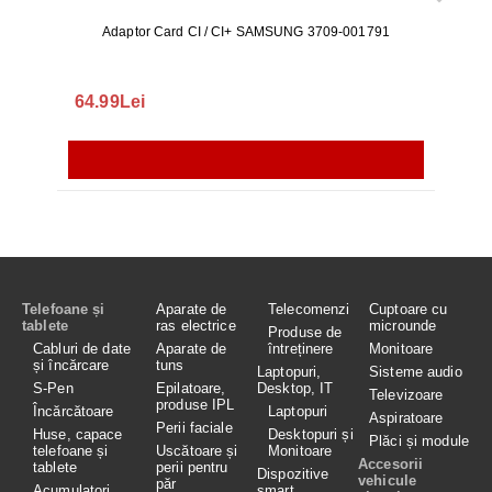
Adaptor Card CI / CI+ SAMSUNG 3709-001791
Rezerv
S9+, 
GALAX
64.99Lei
56.
Telefoane și
Aparate de
Telecomenzi
Cuptoare cu
tablete
ras electrice
microunde
Produse de
Cabluri de date
Aparate de
întreținere
Monitoare
și încărcare
tuns
Laptopuri,
Sisteme audio
S-Pen
Epilatoare,
Desktop, IT
Televizoare
produse IPL
Încărcătoare
Laptopuri
Aspiratoare
Perii faciale
Huse, capace
Desktopuri și
Plăci și module
telefoane și
Uscătoare și
Monitoare
Accesorii
tablete
perii pentru
Dispozitive
vehicule
păr
Acumulatori
smart