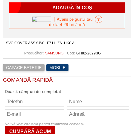
?
Avans pe gustul tău
de la
4.29Lei
/lună
SVC COVER ASSY-B/C_F711_ZA_UKCA;
Producător:
SAMSUNG
Cod:
GH82-26293G
CAPACE BATERIE
MOBILE
COMANDĂ RAPIDĂ
Doar 4 câmpuri de completat
Noi vă vom contacta pentru finalizarea comenzii.