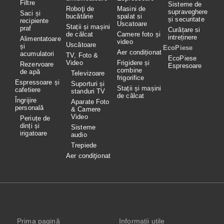
Filtre
Sisteme de
Roboţi de
Masini de
supraveghere
Saci și
bucătărie
spalat si
și securitate
recipiente
Uscatoare
Stații și mașini
praf
Curățare si
de călcat
Camere foto și
intreținere
Alimentatoare
video
Uscătoare
și
EcoPiese
Aer condiționat
acumulatori
TV, Foto &
EcoPiese
Video
Frigidere și
Rezervoare
Espresoare
combine
de apă
Televizoare
frigorifice
Espressoare și
Suporturi și
Stații și mașini
cafetiere
standuri TV
de călcat
Îngrijire
Aparate Foto
personală
& Camere
Video
Periuțe de
dinți și
Sisteme
irigatoare
audio
Trepiede
Aer condiţionat
Prima pagină
Informaţii utile