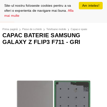
Site-ul nostru foloseste cookies pentru a va
Am inteles!
oferi o experienta de navigare mai buna.
Afla
mai multe
Prima pagină
Piese de schimb
Telefoane mobile
Capace spate
CAPAC BATERIE SAMSUNG
GALAXY Z FLIP3 F711 - GRI