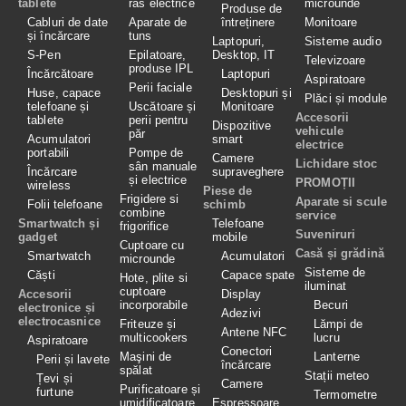
tablete
ras electrice
microunde
Produse de
Cabluri de date
Aparate de
întreținere
Monitoare
și încărcare
tuns
Laptopuri,
Sisteme audio
S-Pen
Epilatoare,
Desktop, IT
Televizoare
produse IPL
Încărcătoare
Laptopuri
Aspiratoare
Perii faciale
Huse, capace
Desktopuri și
Plăci și module
telefoane și
Uscătoare și
Monitoare
Accesorii
tablete
perii pentru
Dispozitive
vehicule
păr
Acumulatori
smart
electrice
portabili
Pompe de
Camere
Lichidare stoc
sân manuale
Încărcare
supraveghere
și electrice
PROMOȚII
wireless
Piese de
Frigidere si
Aparate si scule
Folii telefoane
schimb
combine
service
Smartwatch și
Telefoane
frigorifice
Suveniruri
gadget
mobile
Cuptoare cu
Casă și grădină
Smartwatch
Acumulatori
microunde
Sisteme de
Căști
Capace spate
Hote, plite si
iluminat
cuptoare
Accesorii
Display
incorporabile
Becuri
electronice și
Adezivi
electrocasnice
Friteuze și
Lămpi de
Antene NFC
multicookers
lucru
Aspiratoare
Conectori
Maşini de
Lanterne
Perii și lavete
încărcare
spălat
Stații meteo
Țevi și
Camere
Purificatoare și
furtune
Termometre
umidificatoare
Espressoare