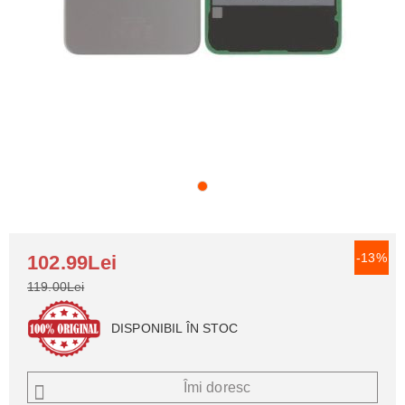
-13%
102.99Lei
119.00Lei
DISPONIBIL ÎN STOC
Îmi doresc