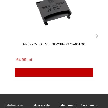
Adaptor Card CI / CI+ SAMSUNG 3709-001791
Rezerv
S9+, 
GALAX
64.99Lei
56.
Telefoane și
Aparate de
Telecomenzi
Cuptoare cu