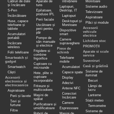
Cabluri de date
Aparate de
întreținere
Monitoare
și încărcare
tuns
Laptopuri,
Sisteme audio
S-Pen
Epilatoare,
Desktop, IT
Televizoare
produse IPL
Încărcătoare
Laptopuri
Aspiratoare
Perii faciale
Huse, capace
Desktopuri și
Plăci și module
telefoane și
Uscătoare și
Monitoare
Accesorii
tablete
perii pentru
Dispozitive
vehicule
păr
Acumulatori
smart
electrice
portabili
Pompe de
Camere
Lichidare stoc
sân manuale
Încărcare
supraveghere
și electrice
PROMOȚII
wireless
Piese de
Frigidere si
Aparate si scule
Folii telefoane
schimb
combine
service
Smartwatch și
Telefoane
frigorifice
Suveniruri
gadget
mobile
Cuptoare cu
Casă și grădină
Smartwatch
Acumulatori
microunde
Sisteme de
Căști
Capace spate
Hote, plite si
iluminat
cuptoare
Accesorii
Display
incorporabile
Becuri
electronice și
Adezivi
electrocasnice
Friteuze și
Lămpi de
Antene NFC
multicookers
lucru
Aspiratoare
Conectori
Maşini de
Lanterne
Perii și lavete
încărcare
spălat
Stații meteo
Țevi și
Camere
Purificatoare și
furtune
Termometre
umidificatoare
Espressoare
Filtre
Sisteme de
Roboţi de
Masini de