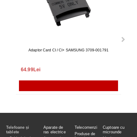
Adaptor Card CI / CI+ SAMSUNG 3709-001791
Rezerv
S9+, 
GALAX
64.99Lei
56.
Telefoane și
Aparate de
Telecomenzi
Cuptoare cu
tablete
ras electrice
microunde
Produse de