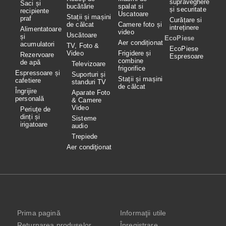
supraveghere
Saci și
bucătărie
spalat si
și securitate
recipiente
Uscatoare
Stații și mașini
praf
Curățare si
de călcat
Camere foto și
intreținere
Alimentatoare
video
Uscătoare
și
EcoPiese
Aer condiționat
acumulatori
TV, Foto &
EcoPiese
Video
Frigidere și
Rezervoare
Espresoare
combine
de apă
Televizoare
frigorifice
Espressoare și
Suporturi și
Stații și mașini
cafetiere
standuri TV
de călcat
Îngrijire
Aparate Foto
personală
& Camere
Video
Periuțe de
dinți și
Sisteme
irigatoare
audio
Trepiede
Aer condiţionat
Prima pagină
Informaţii utile
Returnarea produselor
Înregistrare