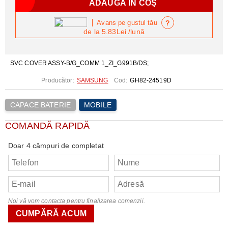
?
Avans pe gustul tău
de la
5.83Lei
/lună
SVC COVER ASSY-B/G_COMM 1_ZI_G991B/DS;
Producător:
SAMSUNG
Cod:
GH82-24519D
CAPACE BATERIE
MOBILE
COMANDĂ RAPIDĂ
Doar 4 câmpuri de completat
Noi vă vom contacta pentru finalizarea comenzii.