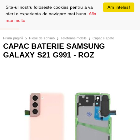
Site-ul nostru foloseste cookies pentru a va
Am inteles!
oferi o experienta de navigare mai buna.
Afla
mai multe
Prima pagină
Piese de schimb
Telefoane mobile
Capace spate
CAPAC BATERIE SAMSUNG
GALAXY S21 G991 - ROZ