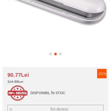
-21%
90.77Lei
114.99Lei
DISPONIBIL ÎN STOC
Îmi doresc