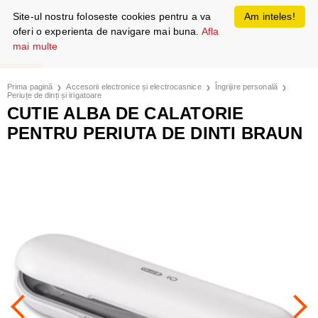
Site-ul nostru foloseste cookies pentru a va
Am inteles!
oferi o experienta de navigare mai buna.
Afla
mai multe
Prima pagină
Accesorii electronice și electrocasnice
Îngrijire personală
Periuțe de dinți și irigatoare
CUTIE ALBA DE CALATORIE
PENTRU PERIUTA DE DINTI BRAUN