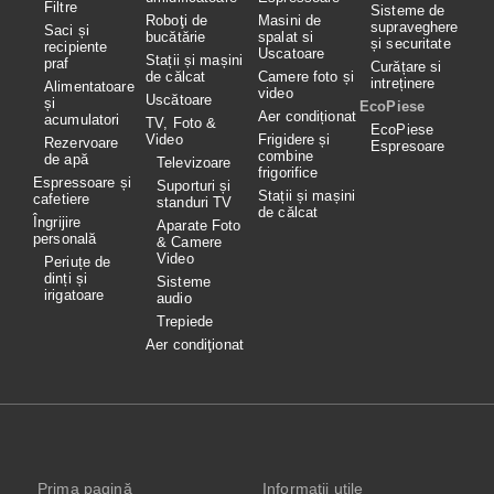
Filtre
Sisteme de
Roboţi de
Masini de
supraveghere
Saci și
bucătărie
spalat si
și securitate
recipiente
Uscatoare
Stații și mașini
praf
Curățare si
de călcat
Camere foto și
intreținere
Alimentatoare
video
Uscătoare
și
EcoPiese
Aer condiționat
acumulatori
TV, Foto &
EcoPiese
Video
Frigidere și
Rezervoare
Espresoare
combine
de apă
Televizoare
frigorifice
Espressoare și
Suporturi și
Stații și mașini
cafetiere
standuri TV
de călcat
Îngrijire
Aparate Foto
personală
& Camere
Video
Periuțe de
dinți și
Sisteme
irigatoare
audio
Trepiede
Aer condiţionat
Prima pagină
Informaţii utile