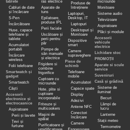
tablete
ras electrice
microunde
Produse de
Cabluri de date
Aparate de
întreținere
Monitoare
și încărcare
tuns
Laptopuri,
Sisteme audio
S-Pen
Epilatoare,
Desktop, IT
Televizoare
produse IPL
Încărcătoare
Laptopuri
Aspiratoare
Perii faciale
Huse, capace
Desktopuri și
Plăci și module
telefoane și
Uscătoare și
Monitoare
Accesorii
tablete
perii pentru
Dispozitive
vehicule
păr
Acumulatori
smart
electrice
portabili
Pompe de
Camere
Lichidare stoc
sân manuale
Încărcare
supraveghere
și electrice
PROMOȚII
wireless
Piese de
Frigidere si
Aparate si scule
Folii telefoane
schimb
combine
service
Smartwatch și
Telefoane
frigorifice
Suveniruri
gadget
mobile
Cuptoare cu
Casă și grădină
Smartwatch
Acumulatori
microunde
Sisteme de
Căști
Capace spate
Hote, plite si
iluminat
cuptoare
Accesorii
Display
incorporabile
Becuri
electronice și
Adezivi
electrocasnice
Friteuze și
Lămpi de
Antene NFC
multicookers
lucru
Aspiratoare
Conectori
Maşini de
Lanterne
Perii și lavete
încărcare
spălat
Stații meteo
Țevi și
Camere
Purificatoare și
furtune
Termometre
umidificatoare
Espressoare