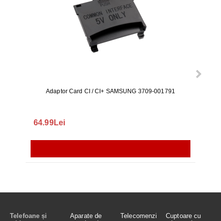
Adaptor Card CI / CI+ SAMSUNG 3709-001791
Rezerv
S9+, 
GALAX
64.99Lei
56.
Telefoane și
Aparate de
Telecomenzi
Cuptoare cu