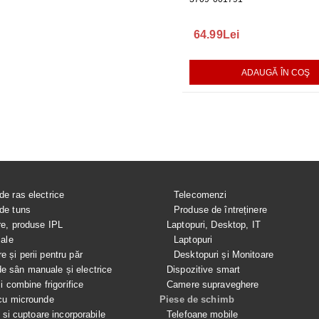
140.00Lei
64.99Lei
199.99L
AUGĂ ÎN COŞ
ADAUGĂ ÎN COŞ
ADAUGĂ ÎN COŞ
de ras electrice
Telecomenzi
de tuns
Produse de întreținere
re, produse IPL
Laptopuri, Desktop, IT
iale
Laptopuri
e și perii pentru păr
Desktopuri și Monitoare
 sân manuale și electrice
Dispozitive smart
si combine frigorifice
Camere supraveghere
cu microunde
Piese de schimb
e si cuptoare incorporabile
Telefoane mobile