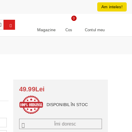
0213266064
RON
Am inteles!
0
Magazine
Cos
Contul meu
49.99Lei
DISPONIBIL ÎN STOC
Îmi doresc