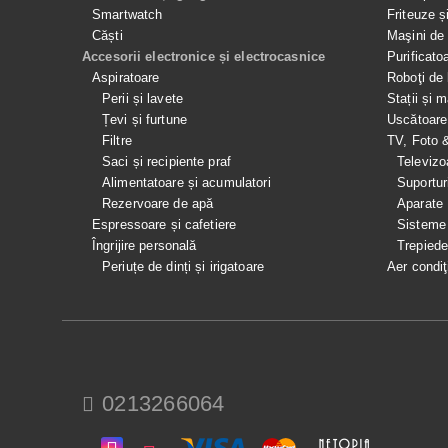
Smartwatch
Friteuze ș
Căști
Maşini de 
Accesorii electronice și electrocasnice
Purificato
Aspiratoare
Roboţi de 
Perii și lavete
Stații și 
Țevi și furtune
Uscătoare
Filtre
TV, Foto 
Saci și recipiente praf
Televizo
Alimentatoare și acumulatori
Suportur
Rezervoare de apă
Aparate
Espressoare și cafetiere
Sisteme
Îngrijire personală
Trepied
Periuțe de dinți și irigatoare
Aer condiţ
0213266064