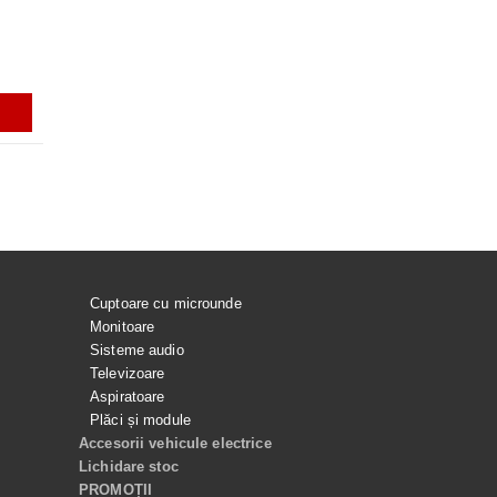
ULTRA, S9 FE, S9 FE+, S23 ULTRA,
ULTRA
S24 ULTRA, GALAXY TAB S10
ULTRA
ei
56.99Lei
129.99Lei
ADAUGĂ ÎN COŞ
ADAUGĂ ÎN COŞ
ADAUGĂ ÎN C
Cuptoare cu microunde
Monitoare
Sisteme audio
Televizoare
Aspiratoare
Plăci și module
Accesorii vehicule electrice
Lichidare stoc
PROMOȚII