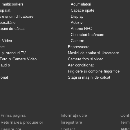
i multicookers
Acumulatori
spălat
Capace spate
are și umidificatoare
Display
bucătărie
Adezivi
mașini de călcat
Antene NFC
Conectori încărcare
& Video
Camere
are
Espressoare
i și standuri TV
Masini de spalat si Uscatoare
 Foto & Camere Video
Camere foto și video
 audio
Aer condiționat
e
Frigidere și combine frigorifice
ionat
Stații și mașini de călcat
Prima pagină
Informaţii utile
Confi
Returnarea produselor
Înregistrare
Terme
Despre noi
Contact
ANP