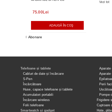
Vezi tot
75.00Lei
165.00Lei
ADAUGĂ ÎN COŞ
AD
Abonare
Telefoane și tablete
Aparate 
Cabluri de date și încărcare
Aparate 
S-Pen
Epilatoa
Încărcătoare
Perii fac
Huse, capace telefoane și tablete
Uscătoar
Acumulatori portabili
Pompe de
Încărcare wireless
Frigidere 
Folii telefoane
Cuptoare 
Smartwatch și gadget
Hote, plit