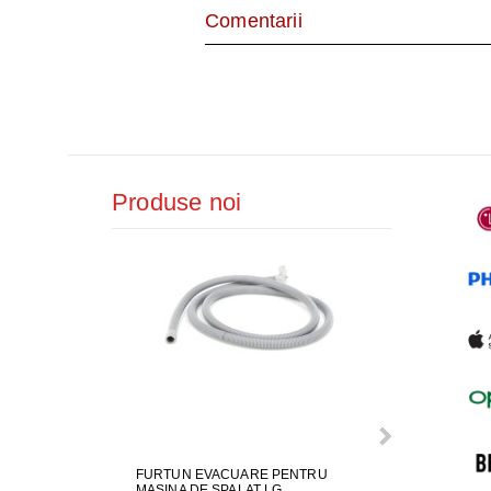
AER CONDI
Comentarii
LAPTOPURI,
DISPOZITIV
CAMERE SU
Produse noi
FURTUN EVACUARE PENTRU
GARNITURA H
MASINA DE SPALAT LG
SPALAT LG