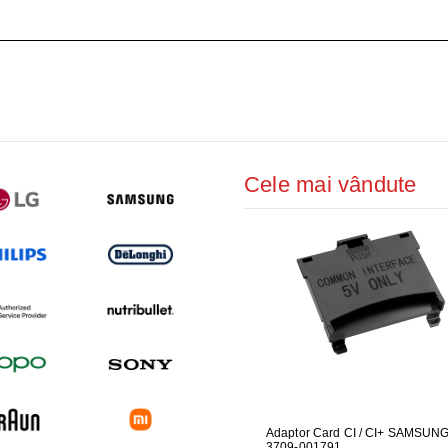
ŢIONAT
 DESKTOP, IT
E SMART
PRAVEGHERE
Cele mai vândute
UBLOU MASINA DE
GARNITURA HUBLOU MASINA DE
Adaptor Card CI / CI+ SAMSUN
DUZA PIC
SPALAT LG
3709-001791
PENTRU P