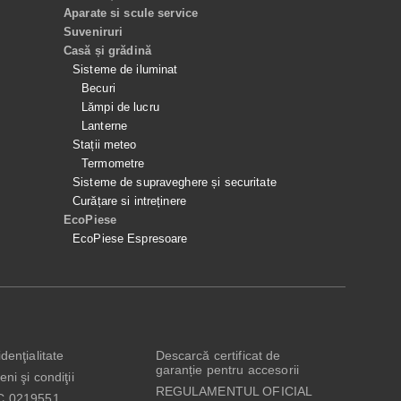
Aparate si scule service
Suveniruri
Casă și grădină
Sisteme de iluminat
Becuri
Lămpi de lucru
Lanterne
Stații meteo
Termometre
Sisteme de supraveghere și securitate
Curățare si intreținere
EcoPiese
EcoPiese Espresoare
denţialitate
Descarcă certificat de
garanție pentru accesorii
ni şi condiţii
REGULAMENTUL OFICIAL
C 0219551